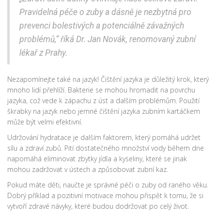
Pravidelná péče o zuby a dásně je nezbytná pro
prevenci bolestivých a potenciálně závažných
problémů,“ říká Dr. Jan Novák, renomovaný zubní
lékař z Prahy.
Nezapomínejte také na jazyk! Čištění jazyka je důležitý krok, který
mnoho lidí přehlíží. Bakterie se mohou hromadit na povrchu
jazyka, což vede k zápachu z úst a dalším problémům. Použití
škrabky na jazyk nebo jemné čištění jazyka zubním kartáčkem
může být velmi efektivní.
Udržování hydratace je dalším faktorem, který pomáhá udržet
sílu a zdraví zubů. Pití dostatečného množství vody během dne
napomáhá eliminovat zbytky jídla a kyseliny, které se jinak
mohou zadržovat v ústech a způsobovat zubní kaz.
Pokud máte děti, naučte je správné péči o zuby od raného věku.
Dobrý příklad a pozitivní motivace mohou přispět k tomu, že si
vytvoří zdravé návyky, které budou dodržovat po celý život.