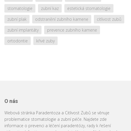
stomatologie
zubní kaz
estetická stomatologie
zubní plak
odstranění zubního kamene
citlivost zubů
zubní implantáty
prevence zubního kamene
ortodontie
křivé zuby
O nás
Webová stránka Paradentoza a Citlivost Zubů se věnuje
problematice stomatologie a zubní péče. Najdete zde
informace o prevenci a léčení paradentózy, rady k řešení