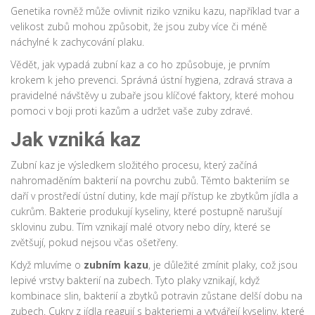
Genetika rovněž může ovlivnit riziko vzniku kazu, například tvar a
velikost zubů mohou způsobit, že jsou zuby více či méně
náchylné k zachycování plaku.
Vědět, jak vypadá zubní kaz a co ho způsobuje, je prvním
krokem k jeho prevenci. Správná ústní hygiena, zdravá strava a
pravidelné návštěvy u zubaře jsou klíčové faktory, které mohou
pomoci v boji proti kazům a udržet vaše zuby zdravé.
Jak vzniká kaz
Zubní kaz je výsledkem složitého procesu, který začíná
nahromaděním bakterií na povrchu zubů. Těmto bakteriím se
daří v prostředí ústní dutiny, kde mají přístup ke zbytkům jídla a
cukrům. Bakterie produkují kyseliny, které postupně narušují
sklovinu zubu. Tím vznikají malé otvory nebo díry, které se
zvětšují, pokud nejsou včas ošetřeny.
Když mluvíme o
zubním kazu
, je důležité zmínit plaky, což jsou
lepivé vrstvy bakterií na zubech. Tyto plaky vznikají, když
kombinace slin, bakterií a zbytků potravin zůstane delší dobu na
zubech. Cukry z jídla reagují s bakteriemi a vytvářejí kyseliny, které