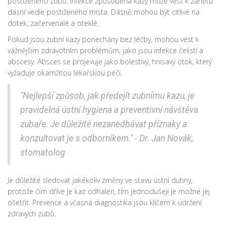
postiženého zubu. Infekce způsobená kazy může vést k zánětu
dásní vedle postiženého místa. Dásně mohou být citlivé na
dotek, začervenalé a oteklé.
Pokud jsou zubní kazy ponechány bez léčby, mohou vést k
vážnějším zdravotním problémům, jako jsou infekce čelistí a
abscesy. Absces se projevuje jako bolestivý, hnisavý otok, který
vyžaduje okamžitou lékařskou péči.
"Nejlepší způsob, jak předejít zubnímu kazu, je
pravidelná ústní hygiena a preventivní návštěva
zubaře. Je důležité nezanedbávat příznaky a
konzultovat je s odborníkem." - Dr. Jan Novák,
stomatolog
Je důležité sledovat jakékoliv změny ve stavu ústní dutiny,
protože čím dříve je kaz odhalen, tím jednodušeji je možné jej
ošetřit. Prevence a včasná diagnostika jsou klíčem k udržení
zdravých zubů.