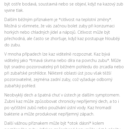
být ostře bodavá, soustavná nebo se objeví, když na kazový zub
vyvine tlak.
Dalším běžným příznakem je *citlivost na teplotní změny*.
Možná si všimnete, že vás začnou bolet zuby při konzumaci
horkých nebo chladných jídel a nápojů. Citlivost může být
přechodná, ale často se zhoršuje, když kaz postupuje hlouběji
do zubu.
V mnoha případech lze kaz viditelně rozpoznat. Kaz bývá
viditelný jako *tmavá skvrna nebo díra na povrchu zubu*. Může
být snadno pozorovatelný při běžném pohledu do zrcadla nebo
při zubařské prohlídce. Některé oblasti úst jsou však těžší
pozorovatelné, zejména zadní zuby, což vyžaduje odborný
zubařský pohled.
Neobvyklý dech a špatná chuť v ústech je dalším symptomem.
Zubní kaz může způsobovat chronicky nepříjemný dech, a to i
po vyčištění zubů nebo používání ústní vody. Kaz hromadí
bakterie a může produkovat nepříjemný zápach.
Další vážnou příznakem může být *otok dásní* kolem