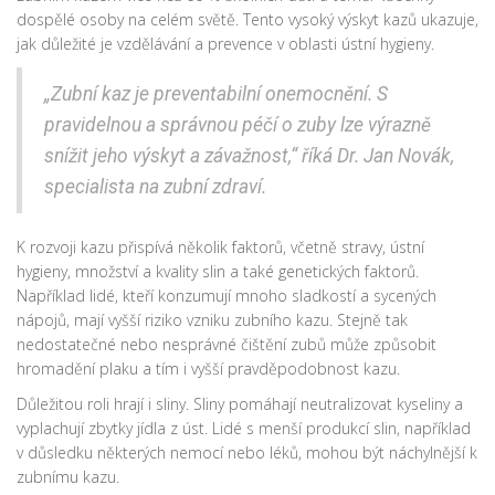
dospělé osoby na celém světě. Tento vysoký výskyt kazů ukazuje,
jak důležité je vzdělávání a prevence v oblasti ústní hygieny.
„Zubní kaz je preventabilní onemocnění. S
pravidelnou a správnou péčí o zuby lze výrazně
snížit jeho výskyt a závažnost,“ říká Dr. Jan Novák,
specialista na zubní zdraví.
K rozvoji kazu přispívá několik faktorů, včetně stravy, ústní
hygieny, množství a kvality slin a také genetických faktorů.
Například lidé, kteří konzumují mnoho sladkostí a sycených
nápojů, mají vyšší riziko vzniku zubního kazu. Stejně tak
nedostatečné nebo nesprávné čištění zubů může způsobit
hromadění plaku a tím i vyšší pravděpodobnost kazu.
Důležitou roli hrají i sliny. Sliny pomáhají neutralizovat kyseliny a
vyplachují zbytky jídla z úst. Lidé s menší produkcí slin, například
v důsledku některých nemocí nebo léků, mohou být náchylnější k
zubnímu kazu.