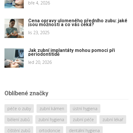
bře 4, 2026
Cena opravy ulomeného předního zubu: jaké
jsou možnosti a co vás čeká?
lis 23, 2025
Jak zubní implantáty mohou pomoci při
periodontitidě
led 20, 2026
Oblíbené značky
péče o zuby
zubní kámen
ústní hygiena
bělení zubů
zubní hygiena
zubní péče
zubní lékař
čištění zubů
ortodoncie
dentální hygiena