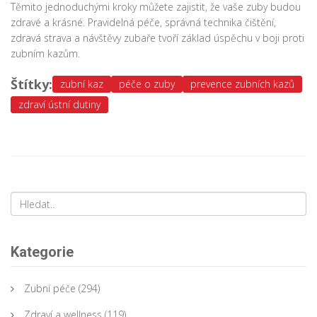
Těmito jednoduchými kroky můžete zajistit, že vaše zuby budou
zdravé a krásné. Pravidelná péče, správná technika čištění,
zdravá strava a návštěvy zubaře tvoří základ úspěchu v boji proti
zubním kazům.
Štítky:
zubní kaz
péče o zuby
prevence zubních kazů
zdraví ústní dutiny
Kategorie
Zubní péče
(294)
Zdraví a wellness
(119)