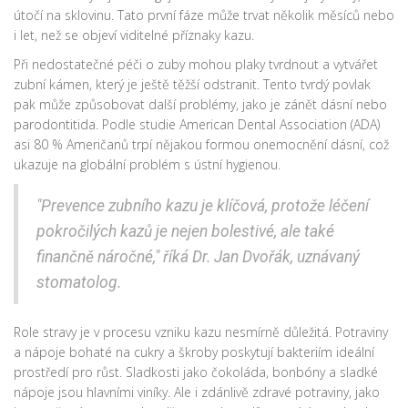
útočí na sklovinu. Tato první fáze může trvat několik měsíců nebo
i let, než se objeví viditelné příznaky kazu.
Při nedostatečné péči o zuby mohou plaky tvrdnout a vytvářet
zubní kámen, který je ještě těžší odstranit. Tento tvrdý povlak
pak může způsobovat další problémy, jako je zánět dásní nebo
parodontitida. Podle studie American Dental Association (ADA)
asi 80 % Američanů trpí nějakou formou onemocnění dásní, což
ukazuje na globální problém s ústní hygienou.
"Prevence zubního kazu je klíčová, protože léčení
pokročilých kazů je nejen bolestivé, ale také
finančně náročné," říká Dr. Jan Dvořák, uznávaný
stomatolog.
Role stravy je v procesu vzniku kazu nesmírně důležitá. Potraviny
a nápoje bohaté na cukry a škroby poskytují bakteriím ideální
prostředí pro růst. Sladkosti jako čokoláda, bonbóny a sladké
nápoje jsou hlavními viníky. Ale i zdánlivě zdravé potraviny, jako