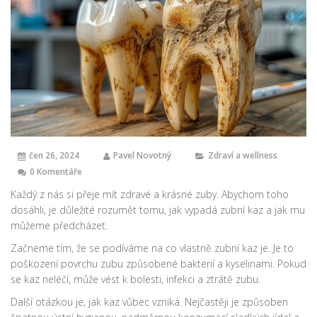
čen 26, 2024
Pavel Novotný
Zdraví a wellness
0 Komentáře
Každý z nás si přeje mít zdravé a krásné zuby. Abychom toho
dosáhli, je důležité rozumět tomu, jak vypadá zubní kaz a jak mu
můžeme předcházet.
Začneme tím, že se podíváme na co vlastně zubní kaz je. Je to
poškození povrchu zubu způsobené bakterií a kyselinami. Pokud
se kaz neléčí, může vést k bolesti, infekci a ztrátě zubu.
Další otázkou je, jak kaz vůbec vzniká. Nejčastěji je způsoben