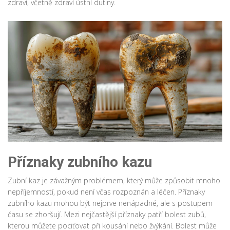
zdraví, včetně zdraví ústní dutiny.
Příznaky zubního kazu
Zubní kaz je závažným problémem, který může způsobit mnoho
nepříjemností, pokud není včas rozpoznán a léčen. Příznaky
zubního kazu mohou být nejprve nenápadné, ale s postupem
času se zhoršují. Mezi nejčastější příznaky patří bolest zubů,
kterou můžete pociťovat při kousání nebo žvýkání. Bolest může