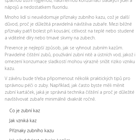
špatnou ústní hygienou, nadměrnou konzumací sladkých jídel a
nápojů a nedostatkem fluoridu.
Mnoho lidí si neuvědomuje příznaky zubního kazu, což je další
důvod, proč je důležitá pravidelná návštěva zubaře. Mezi běžné
příznaky patří bolest při kousání, citlivost na teplé nebo studené
a viditelné díry nebo tmavé skvrny na zubech.
Prevence je nejlepší způsob, jak se vyhnout zubním kazům.
Pravidelné čištění zubů, používání zubní nitě a ústních vod, jakož i
omezení konzumace sladkostí mohou výrazně snížit riziko vzniku
kazu.
V závěru bude třeba připomenout několik praktických tipů pro
správnou péči o zuby. Například, jak často byste měli měnit
zubní kartáček, jaká je správná technika čištění a proč je důležité
navštěvovat zubaře minimálně dvakrát ročně.
Co je zubní kaz
Jak vzniká kaz
Příznaky zubního kazu