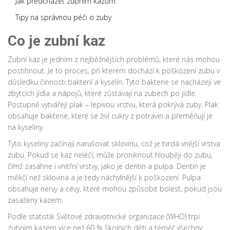
Jak předcházet zubním kazům
Tipy na správnou péči o zuby
Co je zubní kaz
Zubní kaz je jedním z nejběžnějších problémů, které nás mohou
postihnout. Je to proces, při kterém dochází k poškození zubu v
důsledku činnosti bakterií a kyselin. Tyto bakterie se nacházejí ve
zbytcích jídla a nápojů, které zůstávají na zubech po jídle.
Postupně vytvářejí plak – lepivou vrstvu, která pokrývá zuby. Plak
obsahuje bakterie, které se živí cukry z potravin a přeměňují je
na kyseliny.
Tyto kyseliny začínají narušovat sklovinu, což je tvrdá vnější vrstva
zubu. Pokud se kaz neléčí, může proniknout hlouběji do zubu,
čímž zasáhne i vnitřní vrstvy, jako je dentin a pulpa. Dentin je
měkčí než sklovina a je tedy náchylnější k poškození. Pulpa
obsahuje nervy a cévy, které mohou způsobit bolest, pokud jsou
zasaženy kazem.
Podle statistik Světové zdravotnické organizace (WHO) trpí
zubním kazem více než 60 % školních dětí a téměř všechny