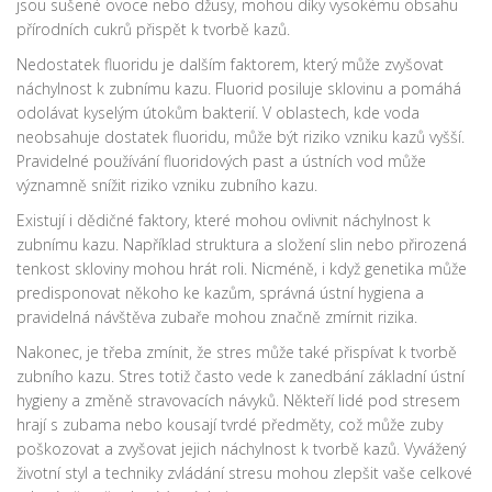
jsou sušené ovoce nebo džusy, mohou díky vysokému obsahu
přírodních cukrů přispět k tvorbě kazů.
Nedostatek fluoridu je dalším faktorem, který může zvyšovat
náchylnost k zubnímu kazu. Fluorid posiluje sklovinu a pomáhá
odolávat kyselým útokům bakterií. V oblastech, kde voda
neobsahuje dostatek fluoridu, může být riziko vzniku kazů vyšší.
Pravidelné používání fluoridových past a ústních vod může
významně snížit riziko vzniku zubního kazu.
Existují i dědičné faktory, které mohou ovlivnit náchylnost k
zubnímu kazu. Například struktura a složení slin nebo přirozená
tenkost skloviny mohou hrát roli. Nicméně, i když genetika může
predisponovat někoho ke kazům, správná ústní hygiena a
pravidelná návštěva zubaře mohou značně zmírnit rizika.
Nakonec, je třeba zmínit, že stres může také přispívat k tvorbě
zubního kazu. Stres totiž často vede k zanedbání základní ústní
hygieny a změně stravovacích návyků. Někteří lidé pod stresem
hrají s zubama nebo kousají tvrdé předměty, což může zuby
poškozovat a zvyšovat jejich náchylnost k tvorbě kazů. Vyvážený
životní styl a techniky zvládání stresu mohou zlepšit vaše celkové