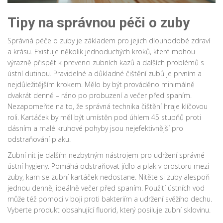
Tipy na správnou péči o zuby
Správná péče o zuby je základem pro jejich dlouhodobé zdraví
a krásu. Existuje několik jednoduchých kroků, které mohou
výrazně přispět k prevenci zubních kazů a dalších problémů s
ústní dutinou. Pravidelné a důkladné čištění zubů je prvním a
nejdůležitějším krokem. Mělo by být prováděno minimálně
dvakrát denně – ráno po probuzení a večer před spaním.
Nezapomeňte na to, že správná technika čištění hraje klíčovou
roli. Kartáček by měl být umístěn pod úhlem 45 stupňů proti
dásním a malé kruhové pohyby jsou nejefektivnější pro
odstraňování plaku.
Zubní nit je dalším nezbytným nástrojem pro udržení správné
ústní hygieny. Pomáhá odstraňovat jídlo a plak v prostoru mezi
zuby, kam se zubní kartáček nedostane. Nitěte si zuby alespoň
jednou denně, ideálně večer před spaním. Použití ústních vod
může též pomoci v boji proti bakteriím a udržení svěžího dechu.
Vyberte produkt obsahující fluorid, který posiluje zubní sklovinu.