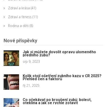
Zdraví a krása
(41)
Zdraví a fitness
(11)
Rodina a děti
(8)
Nové příspěvky
Jak si můžete dovolit opravu ulomeného
předního zubu?
srp 9, 2023
Kolik stojí ošetření zubního kazu v ČR 2025?
Přehled cen a faktorů
říj 21, 2025
Co očekávat po broušení zubů: bolest,
oteklina a jak se rychle zotavit