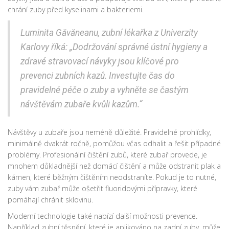
chrání zuby před kyselinami a bakteriemi.
Luminita Găvăneanu, zubní lékařka z Univerzity
Karlovy říká: „Dodržování správné ústní hygieny a
zdravé stravovací návyky jsou klíčové pro
prevenci zubních kazů. Investujte čas do
pravidelné péče o zuby a vyhněte se častým
návštěvám zubaře kvůli kazům.“
Návštěvy u zubaře jsou neméně důležité. Pravidelné prohlídky,
minimálně dvakrát ročně, pomůžou včas odhalit a řešit případné
problémy. Profesionální čištění zubů, které zubař provede, je
mnohem důkladnější než domácí čištění a může odstranit plak a
kámen, které běžným čištěním neodstraníte. Pokud je to nutné,
zuby vám zubař může ošetřit fluoridovými přípravky, které
pomáhají chránit sklovinu.
Moderní technologie také nabízí další možnosti prevence.
Například zubní těsnění, které je aplikováno na zadní zuby, může