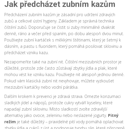
Jak předcházet zubním kazům
Předcházení zubním kazům je zásadní pro udržení zdravých
zubů a celkové ústní hygieny. Základem je správná technika
čištění zubů. Doporučuje se čistit si zuby minimálně dvakrát
denně, ráno a večer před spaním, po dobu alespoň dvou minut.
Používejte zubní kartáček s měkkými štětinami, který je šetrný k
dásním, a pastu s fluoridem, který pomáhá posilovat sklovinu a
předcházet vzniku kazu.
Nezapomeňte také na zubní nit. Čištění mezizubních prostor je
důležité, protože zde často zůstávají zbytky jídla a plak, které
mohou vést ke vzniku kazu. Používejte nit alespoň jednou denně.
Pokud vám klasická zubní nit nevyhovuje, můžete vyzkoušet
mezizubní kartáčky nebo vodní párátka.
Dalším krokem k prevenci je zdravá strava. Omezte konzumaci
sladkých jídel a nápojů, protože cukry vytváří kyseliny, které
napadají zubní sklovinu. Místo sladkostí zvolte zdravější
alternativy jako ovoce, zeleninu nebo neslazené jogurty.
Pitný
režim
je také důležitý – pravidelné pití vody pomáhá oplachovat
zbytky jídla a cukrů z úst a podporuje tvorbu slin, které přirozeně