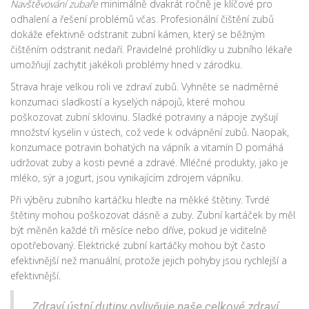
Navštěvování zubaře
minimálně dvakrát ročně je klíčové pro
odhalení a řešení problémů včas. Profesionální čištění zubů
dokáže efektivně odstranit zubní kámen, který se běžným
čištěním odstranit nedaří. Pravidelné prohlídky u zubního lékaře
umožňují zachytit jakékoli problémy hned v zárodku.
Strava hraje velkou roli ve zdraví zubů. Vyhněte se nadměrné
konzumaci sladkostí a kyselých nápojů, které mohou
poškozovat zubní sklovinu. Sladké potraviny a nápoje zvyšují
množství kyselin v ústech, což vede k odvápnění zubů. Naopak,
konzumace potravin bohatých na vápník a vitamín D pomáhá
udržovat zuby a kosti pevné a zdravé. Mléčné produkty, jako je
mléko, sýr a jogurt, jsou vynikajícím zdrojem vápníku.
Při výběru zubního kartáčku hleďte na měkké štětiny. Tvrdé
štětiny mohou poškozovat dásně a zuby. Zubní kartáček by měl
být měněn každé tři měsíce nebo dříve, pokud je viditelně
opotřebovaný. Elektrické zubní kartáčky mohou být často
efektivnější než manuální, protože jejich pohyby jsou rychlejší a
efektivnější.
„Zdraví ústní dutiny ovlivňuje naše celkové zdraví.