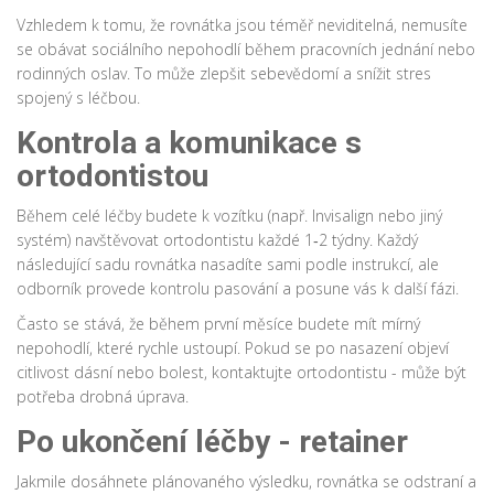
Vzhledem k tomu, že rovnátka jsou téměř neviditelná, nemusíte
se obávat sociálního nepohodlí během pracovních jednání nebo
rodinných oslav. To může zlepšit sebevědomí a snížit stres
spojený s léčbou.
Kontrola a komunikace s
ortodontistou
Během celé léčby budete k vozítku (např.
Invisalign
nebo jiný
systém) navštěvovat ortodontistu každé 1‑2 týdny. Každý
následující sadu rovnátka nasadíte sami podle instrukcí, ale
odborník provede kontrolu pasování a posune vás k další fázi.
Často se stává, že během první měsíce budete mít mírný
nepohodlí, které rychle ustoupí. Pokud se po nasazení objeví
citlivost dásní nebo bolest, kontaktujte ortodontistu - může být
potřeba drobná úprava.
Po ukončení léčby - retainer
Jakmile dosáhnete plánovaného výsledku, rovnátka se odstraní a