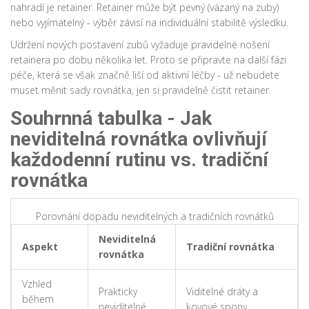
nahradí je
retainer
. Retainer může být pevný (vázaný na zuby)
nebo vyjímatelný - výběr závisí na individuální stabilitě výsledku.
Udržení nových postavení zubů vyžaduje pravidelné nošení
retainera po dobu několika let. Proto se připravte na další fázi
péče, která se však značně liší od aktivní léčby - už nebudete
muset měnit sady rovnátka, jen si pravidelně čistit retainer.
Souhrnná tabulka - Jak
neviditelná rovnátka ovlivňují
každodenní rutinu vs. tradiční
rovnátka
Porovnání dopadu neviditelných a tradičních rovnátků
Neviditelná
Aspekt
Tradiční rovnátka
rovnátka
Vzhled
Prakticky
Viditelné dráty a
během
neviditelné
kovové spony