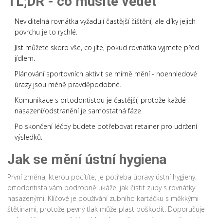
TL;DR - co musíte vědět
Neviditelná rovnátka vyžadují častější čištění, ale díky jejich
povrchu je to rychlé.
Jíst můžete skoro vše, co jíte, pokud rovnátka vyjmete před
jídlem.
Plánování sportovních aktivit se mírně mění - noenhledové
úrazy jsou méně pravděpodobné.
Komunikace s ortodontistou je častější, protože každé
nasazení/odstranění je samostatná fáze.
Po skončení léčby budete potřebovat retainer pro udržení
výsledků.
Jak se mění ústní hygiena
První změna, kterou pocítíte, je potřeba úpravy ústní hygieny.
ortodontista
vám podrobně ukáže, jak čistit zuby s rovnátky
nasazenými. Klíčové je používání
zubního kartáčku
s měkkými
štětinami, protože pevný tlak může plast poškodit. Doporučuje