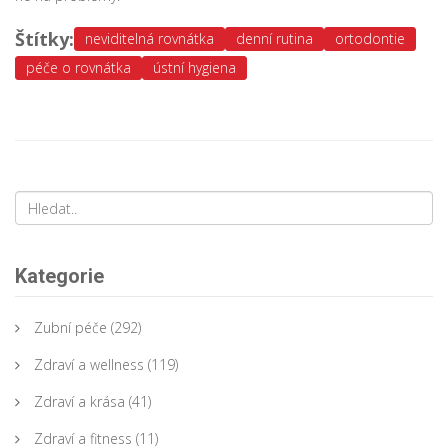
Štítky:
neviditelná rovnátka
denní rutina
ortodontie
péče o rovnátka
ústní hygiena
Kategorie
Zubní péče
(292)
Zdraví a wellness
(119)
Zdraví a krása
(41)
Zdraví a fitness
(11)