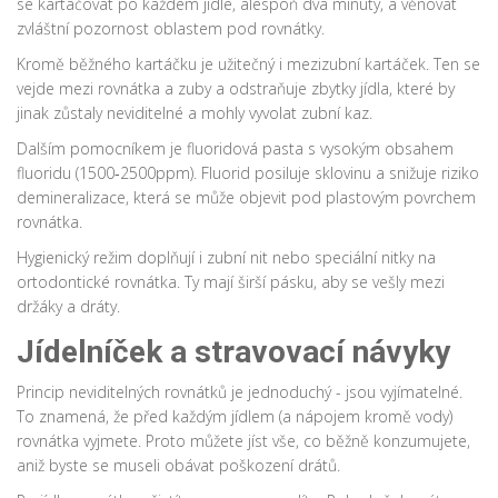
se kartáčovat po každém jídle, alespoň dva minuty, a věnovat
zvláštní pozornost oblastem pod rovnátky.
Kromě běžného kartáčku je užitečný i
mezizubní kartáček
. Ten se
vejde mezi rovnátka a zuby a odstraňuje zbytky jídla, které by
jinak zůstaly neviditelné a mohly vyvolat zubní kaz.
Dalším pomocníkem je
fluoridová pasta
s vysokým obsahem
fluoridu (1500‑2500ppm). Fluorid posiluje sklovinu a snižuje riziko
demineralizace, která se může objevit pod plastovým povrchem
rovnátka.
Hygienický režim doplňují i
zubní nit
nebo speciální nitky na
ortodontické rovnátka. Ty mají širší pásku, aby se vešly mezi
držáky a dráty.
Jídelníček a stravovací návyky
Princip neviditelných rovnátků je jednoduchý - jsou vyjímatelné.
To znamená, že před každým jídlem (a nápojem kromě vody)
rovnátka vyjmete. Proto můžete jíst vše, co běžně konzumujete,
aniž byste se museli obávat poškození drátů.