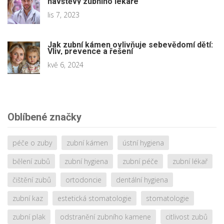
návštěvy zubního lékaře
lis 7, 2023
Jak zubní kámen ovlivňuje sebevědomí dětí:
Vliv, prevence a řešení
kvě 6, 2024
Oblíbené značky
péče o zuby
zubní kámen
ústní hygiena
bělení zubů
zubní hygiena
zubní péče
zubní lékař
čištění zubů
ortodoncie
dentální hygiena
zubní kaz
estetická stomatologie
stomatologie
zubní plak
odstranění zubního kamene
citlivost zubů