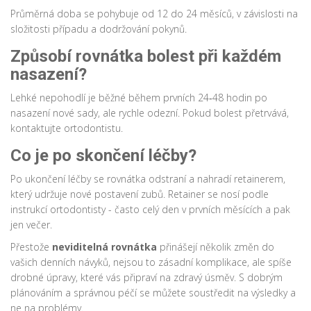
Průměrná doba se pohybuje od 12 do 24 měsíců, v závislosti na
složitosti případu a dodržování pokynů.
Způsobí rovnátka bolest při každém
nasazení?
Lehké nepohodlí je běžné během prvních 24‑48 hodin po
nasazení nové sady, ale rychle odezní. Pokud bolest přetrvává,
kontaktujte ortodontistu.
Co je po skončení léčby?
Po ukončení léčby se rovnátka odstraní a nahradí retainerem,
který udržuje nové postavení zubů. Retainer se nosí podle
instrukcí ortodontisty - často celý den v prvních měsících a pak
jen večer.
Přestože
neviditelná rovnátka
přinášejí několik změn do
vašich denních návyků, nejsou to zásadní komplikace, ale spíše
drobné úpravy, které vás připraví na zdravý úsměv. S dobrým
plánováním a správnou péčí se můžete soustředit na výsledky a
ne na problémy.