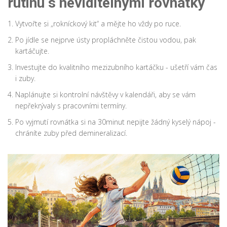
rutinu s neviditelnými rovnátky
Vytvořte si „rokníckový kit“ a mějte ho vždy po ruce.
Po jídle se nejprve ústy propláchněte čistou vodou, pak
kartáčujte.
Investujte do kvalitního mezizubního kartáčku - ušetří vám čas
i zuby.
Naplánujte si kontrolní návštěvy v kalendáři, aby se vám
nepřekrývaly s pracovními termíny.
Po vyjmutí rovnátka si na 30minut nepijte žádný kyselý nápoj -
chráníte zuby před demineralizací.