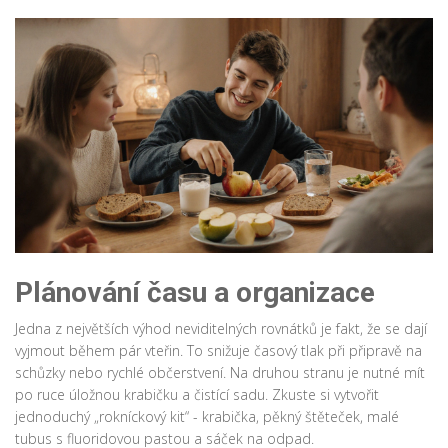
Plánování času a organizace
Jedna z největších výhod neviditelných rovnátků je fakt, že se dají
vyjmout během pár vteřin. To snižuje časový tlak při připravě na
schůzky nebo rychlé občerstvení. Na druhou stranu je nutné mít
po ruce úložnou krabičku a čistící sadu. Zkuste si vytvořit
jednoduchý „rokníckový kit“ - krabička, pěkný štěteček, malé
tubus s fluoridovou pastou a sáček na odpad.