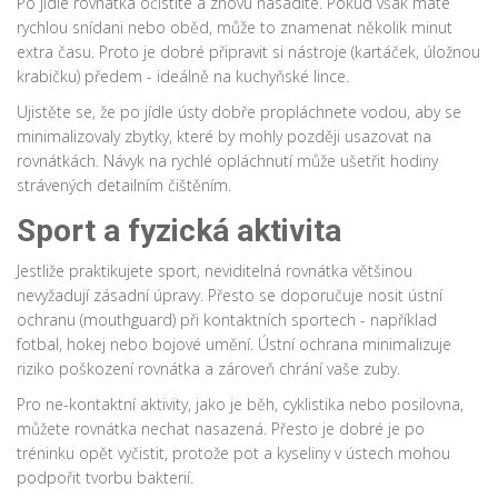
Po jídle rovnátka očistíte a znovu nasadíte. Pokud však máte
rychlou snídani nebo oběd, může to znamenat několik minut
extra času. Proto je dobré připravit si nástroje (kartáček, úložnou
krabičku) předem - ideálně na kuchyňské lince.
Ujistěte se, že po jídle ústy dobře propláchnete vodou, aby se
minimalizovaly zbytky, které by mohly později usazovat na
rovnátkách. Návyk na rychlé opláchnutí může ušetřit hodiny
strávených detailním čištěním.
Sport a fyzická aktivita
Jestliže praktikujete sport, neviditelná rovnátka většinou
nevyžadují zásadní úpravy. Přesto se doporučuje nosit ústní
ochranu (mouthguard) při kontaktních sportech - například
fotbal, hokej nebo bojové umění. Ústní ochrana minimalizuje
riziko poškození rovnátka a zároveň chrání vaše zuby.
Pro ne-kontaktní aktivity, jako je běh, cyklistika nebo posilovna,
můžete rovnátka nechat nasazená. Přesto je dobré je po
tréninku opět vyčistit, protože pot a kyseliny v ústech mohou
podpořit tvorbu bakterií.