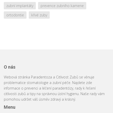
zubní implantáty
prevence zubního kamene
ortodontie
křivé zuby
O nás
Webová stránka Paradentoza a Citlivost Zubů se věnuje
problematice stomatologie a zubní péče. Najdete zde
informace o prevenci a léčení paradentózy, rady k řešení
citlivosti zubů a tipy na správnou ústní hygienu. Naše rady vám
pomohou udržet váš úsměv zdravý a krásný.
Menu