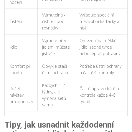
nošení
Vyjmutelná -
Vyžaduje speciální
Čištění
čistíte i pod
mezizubní kartáčky a
rovnátky
nitě
Vyjmete před
Omezení na měkké
Jídlo
jídlem, můžete
jídlo, žádné tvrdé
jíst vše
nebo lepivé potraviny
Komfort při
Obvykle stačí
Potřeba ústní ochrany
sportu
ústní ochrana
a častější kontroly
Každých 1‑2
Počet
Časté úpravy drátů a
týdny, ale
návštěv
kontrola každé 4‑6
výměna setů
ortodontisty
týdnů
sama
Tipy, jak usnadnit každodenní