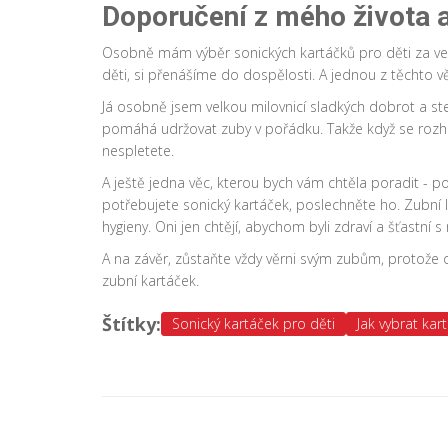
Doporučení z mého života a
Osobně mám výběr sonických kartáčků pro děti za velm
děti, si přenášíme do dospělosti. A jednou z těchto vě
Já osobně jsem velkou milovnicí sladkých dobrot a st
pomáhá udržovat zuby v pořádku. Takže když se rozh
nespletete.
A ještě jedna věc, kterou bych vám chtěla poradit - p
potřebujete sonický kartáček, poslechněte ho. Zubní léka
hygieny. Oni jen chtějí, abychom byli zdraví a šťastní 
A na závěr, zůstaňte vždy věrni svým zubům, protože 
zubní kartáček.
Štítky:
Sonický kartáček pro děti
Jak vybrat kar