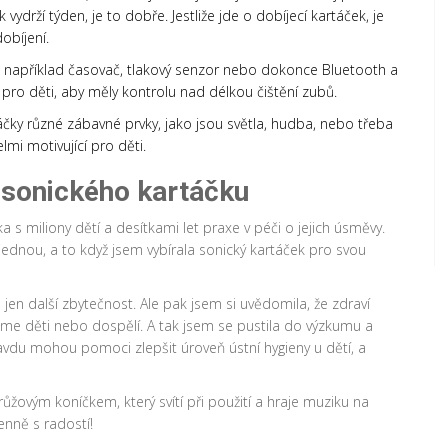
ydrží týden, je to dobře. Jestliže jde o dobíjecí kartáček, je
obíjení.
je například časovač, tlakový senzor nebo dokonce Bluetooth a
pro děti, aby měly kontrolu nad délkou čištění zubů.
čky různé zábavné prvky, jako jsou světla, hudba, nebo třeba
mi motivující pro děti.
sonického kartáčku
 miliony dětí a desítkami let praxe v péči o jejich úsměvy.
jednou, a to když jsem vybírala sonický kartáček pro svou
jen další zbytečnost. Ale pak jsem si uvědomila, že zdraví
jsme děti nebo dospělí. A tak jsem se pustila do výzkumu a
ravdu mohou pomoci zlepšit úroveň ústní hygieny u dětí, a
žovým koníčkem, který svítí při použití a hraje muziku na
enně s radostí!