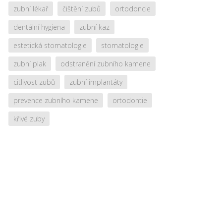
zubní lékař
čištění zubů
ortodoncie
dentální hygiena
zubní kaz
estetická stomatologie
stomatologie
zubní plak
odstranění zubního kamene
citlivost zubů
zubní implantáty
prevence zubního kamene
ortodontie
křivé zuby