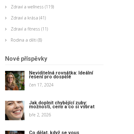
Zdraví a wellness
(119)
Zdraví a krása
(41)
Zdraví a fitness
(11)
Rodina a děti
(8)
Nové příspěvky
Neviditelná rovnátka: Ideální
řešení pro dospělé
čen 17, 2024
Jak doplnit chybějící zuby:
možnosti, ceny a co si vybrat
bře 2, 2026
Co dělat, když se vous