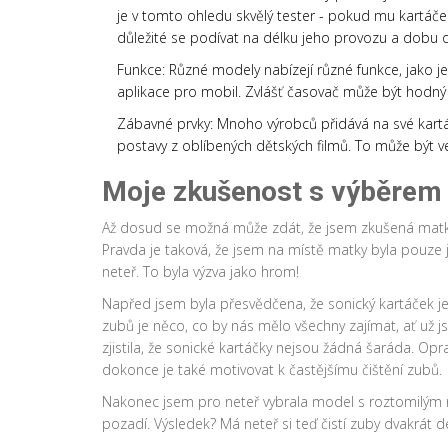
je v tomto ohledu skvělý tester - pokud mu kartáček v
důležité se podívat na délku jeho provozu a dobu d
Funkce: Různé modely nabízejí různé funkce, jako 
aplikace pro mobil. Zvlášť časovač může být hodný 
Zábavné prvky: Mnoho výrobců přidává na své kartá
postavy z oblíbených dětských filmů. To může být vel
Moje zkušenost s výběrem 
Až dosud se možná může zdát, že jsem zkušená matka s
Pravda je taková, že jsem na místě matky byla pouze 
neteř. To byla výzva jako hrom!
Napřed jsem byla přesvědčena, že sonický kartáček je 
zubů je něco, co by nás mělo všechny zajímat, ať už 
zjistila, že sonické kartáčky nejsou žádná šaráda. Op
dokonce je také motivovat k častějšímu čištění zubů.
Nakonec jsem pro neteř vybrala model s roztomilým rů
pozadí. Výsledek? Má neteř si teď čistí zuby dvakrát d