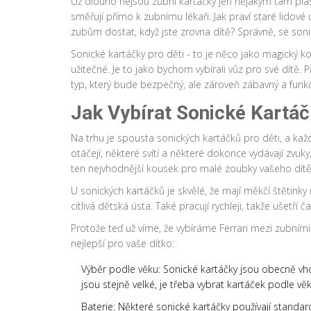
Už dlouho nejsou zubní kartáčky jen nějakým tam pla
směřují přímo k zubnímu lékaři. Jak praví staré lidové 
zubům dostat, když jste zrovna dítě? Správně, se so
Sonické kartáčky pro děti - to je něco jako magický 
užitečné. Je to jako bychom vybírali vůz pro své dítě
typ, který bude bezpečný, ale zároveň zábavný a funkč
Jak Vybírat Sonické Kartáč
Na trhu je spousta sonických kartáčků pro děti, a kaž
otáčejí, některé svítí a některé dokonce vydávají zvuky
ten nejvhodnější kousek pro malé zoubky vašeho dítě
U sonických kartáčků je skvělé, že mají měkčí štětink
citlivá dětská ústa. Také pracují rychleji, takže ušetří č
Protože teď už víme, že vybíráme Ferrari mezi zubními k
nejlepší pro vaše dítko:
Výběr podle věku: Sonické kartáčky jsou obecně vho
jsou stejně velké, je třeba vybrat kartáček podle věk
Baterie: Některé sonické kartáčky používají standard