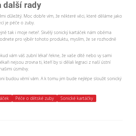
 další rady
i důležitý. Moc dobře vím, že některé věci, které děláme jako
cí je péče o zuby.
ejně tak i moje neteř. Skvělý sonický kartáček nám oběma
odnete pro výběr tohoto produktu, myslím, že se rozhodně
okud vám váš zubní lékař řekne, že vaše dítě nebo vy sami
ři nejsou zrovna ti, kteří by si dělali legraci z naší ústní
s našimi úsměvy.
oni budou věrní vám. A k tomu jim bude nejlépe sloužit sonický
táček
Péče o dětské zuby
Sonické kartáčky