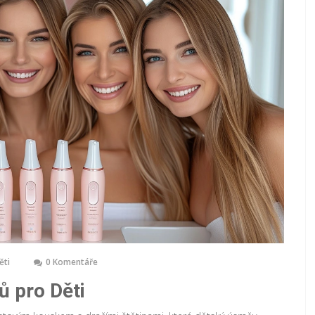
ěti
0 Komentáře
 pro Děti