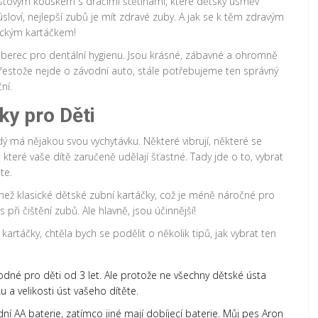
stovým kouskem s dračími štětinami, které dětský úsměv
úsloví, nejlepší zubů je mít zdravé zuby. A jak se k těm zdravým
nickým kartáčkem!
koberec pro dentální hygienu. Jsou krásné, zábavné a ohromně
. Přestože nejde o závodní auto, stále potřebujeme ten správný
ní.
ky pro Děti
dý má nějakou svou vychytávku. Některé vibrují, některé se
, které vaše dítě zaručeně udělají šťastné. Tady jde o to, vybrat
te.
y než klasické dětské zubní kartáčky, což je méně náročné pro
as při čištění zubů. Ale hlavně, jsou účinnější!
artáčky, chtěla bych se podělit o několik tipů, jak vybrat ten
dné pro děti od 3 let. Ale protože ne všechny dětské ústa
u a velikosti úst vašeho dítěte.
ní AA baterie, zatímco jiné mají dobíjecí baterie. Můj pes Aron