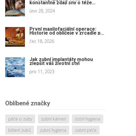
konstantně zdají sny o téže
osobě: Výklad snů a psychologie
úno 28, 2024
První maxilofaciální operace:
Historie od obličeje v zrcadle po
moderní rekonstrukce
čec 18, 2026
Jak zubní implantáty mohou
zlepšit váš životní styl
pro 11, 2023
Oblíbené značky
péče o zuby
zubní kámen
ústní hygiena
bělení zubů
zubní hygiena
zubní péče