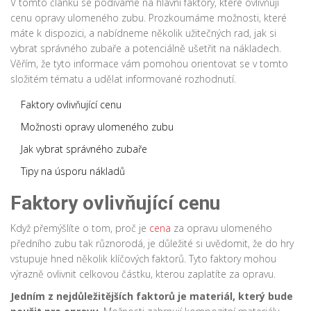
V tomto článku se podíváme na hlavní faktory, které ovlivňují
cenu opravy ulomeného zubu. Prozkoumáme možnosti, které
máte k dispozici, a nabídneme několik užitečných rad, jak si
vybrat správného zubaře a potenciálně ušetřit na nákladech.
Věřím, že tyto informace vám pomohou orientovat se v tomto
složitém tématu a udělat informované rozhodnutí.
Faktory ovlivňující cenu
Možnosti opravy ulomeného zubu
Jak vybrat správného zubaře
Tipy na úsporu nákladů
Faktory ovlivňující cenu
Když přemýšlíte o tom, proč je
cena
za opravu ulomeného
předního zubu tak různorodá, je důležité si uvědomit, že do hry
vstupuje hned několik klíčových faktorů. Tyto faktory mohou
výrazně ovlivnit celkovou částku, kterou zaplatíte za opravu.
Jedním z nejdůležitějších faktorů je materiál, který bude