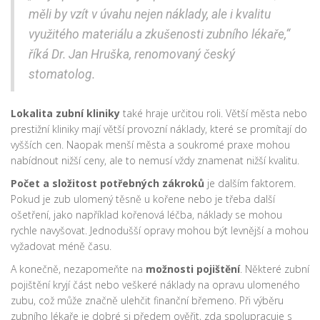
měli by vzít v úvahu nejen náklady, ale i kvalitu
využitého materiálu a zkušenosti zubního lékaře,“
říká Dr. Jan Hruška, renomovaný český
stomatolog.
Lokalita zubní kliniky
také hraje určitou roli. Větší města nebo
prestižní kliniky mají větší provozní náklady, které se promítají do
vyšších cen. Naopak menší města a soukromé praxe mohou
nabídnout nižší ceny, ale to nemusí vždy znamenat nižší kvalitu.
Počet a složitost potřebných zákroků
je dalším faktorem.
Pokud je zub ulomený těsně u kořene nebo je třeba další
ošetření, jako například kořenová léčba, náklady se mohou
rychle navyšovat. Jednodušší opravy mohou být levnější a mohou
vyžadovat méně času.
A konečně, nezapomeňte na
možnosti pojištění
. Některé zubní
pojištění kryjí část nebo veškeré náklady na opravu ulomeného
zubu, což může značně ulehčit finanční břemeno. Při výběru
zubního lékaře je dobré si předem ověřit, zda spolupracuje s