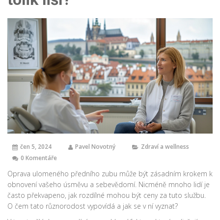
čen 5, 2024
Pavel Novotný
Zdraví a wellness
0 Komentáře
Oprava ulomeného předního zubu může být zásadním krokem k
obnovení vašeho úsměvu a sebevědomí. Nicméně mnoho lidí je
často překvapeno, jak rozdílné mohou být ceny za tuto službu.
O čem tato různorodost vypovídá a jak se v ní vyznat?