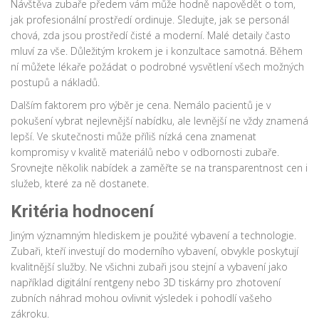
Návštěva zubaře předem vám může hodně napovědět o tom,
jak profesionální prostředí ordinuje. Sledujte, jak se personál
chová, zda jsou prostředí čisté a moderní. Malé detaily často
mluví za vše. Důležitým krokem je i konzultace samotná. Během
ní můžete lékaře požádat o podrobné vysvětlení všech možných
postupů a nákladů.
Dalším faktorem pro výběr je cena. Nemálo pacientů je v
pokušení vybrat nejlevnější nabídku, ale levnější ne vždy znamená
lepší. Ve skutečnosti může příliš nízká cena znamenat
kompromisy v kvalitě materiálů nebo v odbornosti zubaře.
Srovnejte několik nabídek a zaměřte se na transparentnost cen i
služeb, které za ně dostanete.
Kritéria hodnocení
Jiným významným hlediskem je použité vybavení a technologie.
Zubaři, kteří investují do moderního vybavení, obvykle poskytují
kvalitnější služby. Ne všichni zubaři jsou stejní a vybavení jako
například digitální rentgeny nebo 3D tiskárny pro zhotovení
zubních náhrad mohou ovlivnit výsledek i pohodlí vašeho
zákroku.