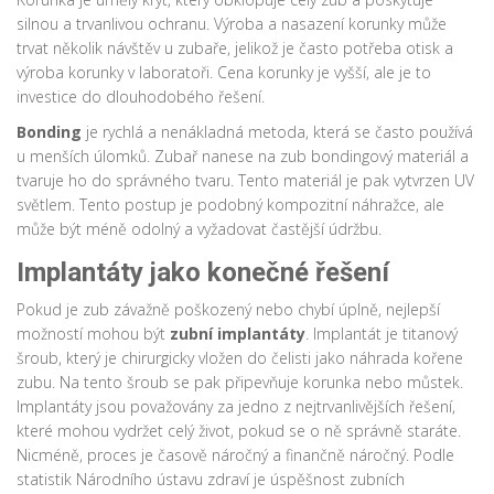
silnou a trvanlivou ochranu. Výroba a nasazení korunky může
trvat několik návštěv u zubaře, jelikož je často potřeba otisk a
výroba korunky v laboratoři. Cena korunky je vyšší, ale je to
investice do dlouhodobého řešení.
Bonding
je rychlá a nenákladná metoda, která se často používá
u menších úlomků. Zubař nanese na zub bondingový materiál a
tvaruje ho do správného tvaru. Tento materiál je pak vytvrzen UV
světlem. Tento postup je podobný kompozitní náhražce, ale
může být méně odolný a vyžadovat častější údržbu.
Implantáty jako konečné řešení
Pokud je zub závažně poškozený nebo chybí úplně, nejlepší
možností mohou být
zubní implantáty
. Implantát je titanový
šroub, který je chirurgicky vložen do čelisti jako náhrada kořene
zubu. Na tento šroub se pak připevňuje korunka nebo můstek.
Implantáty jsou považovány za jedno z nejtrvanlivějších řešení,
které mohou vydržet celý život, pokud se o ně správně staráte.
Nicméně, proces je časově náročný a finančně náročný. Podle
statistik Národního ústavu zdraví je úspěšnost zubních