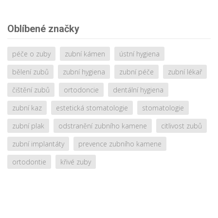
Oblíbené značky
péče o zuby
zubní kámen
ústní hygiena
bělení zubů
zubní hygiena
zubní péče
zubní lékař
čištění zubů
ortodoncie
dentální hygiena
zubní kaz
estetická stomatologie
stomatologie
zubní plak
odstranění zubního kamene
citlivost zubů
zubní implantáty
prevence zubního kamene
ortodontie
křivé zuby