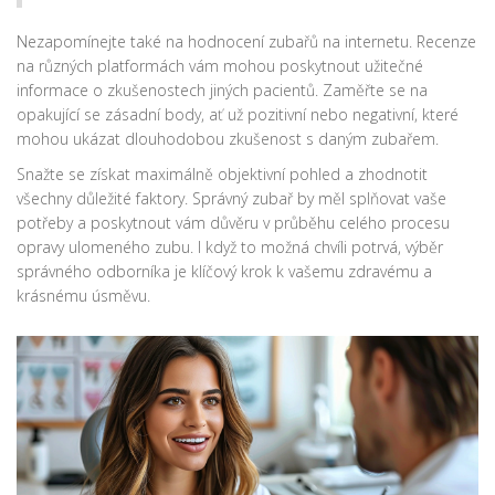
Nezapomínejte také na hodnocení zubařů na internetu. Recenze
na různých platformách vám mohou poskytnout užitečné
informace o zkušenostech jiných pacientů. Zaměřte se na
opakující se zásadní body, ať už pozitivní nebo negativní, které
mohou ukázat dlouhodobou zkušenost s daným zubařem.
Snažte se získat maximálně objektivní pohled a zhodnotit
všechny důležité faktory. Správný zubař by měl splňovat vaše
potřeby a poskytnout vám důvěru v průběhu celého procesu
opravy ulomeného zubu. I když to možná chvíli potrvá, výběr
správného odborníka je klíčový krok k vašemu zdravému a
krásnému úsměvu.