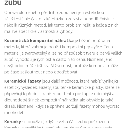
zubu
Oprava ulomeného předního zubu není jen estetickou
záležitostí, ale často také otázkou zdraví a pohodlí. Existuje
několik různých metod, jak tento problém řešit, a každá z nich
má své specifické vlastnosti a výhody.
Kosmetická kompozitní náhražka
je běžně používaná
metoda, která zahrnuje použití kompozitní pryskyřice. Tento
materiál je tvarovatelný a lze ho přizpůsobit tvaru a barvě vašich
zubů. Výhodou je rychlost a často nižší cena. Nicméně jeho
nevýhodou může být kratší životnost, protože kompozit může
po čase zežloutnout nebo opotřebovat.
Keramické fazety
jsou další možností, která nabízí vynikající
estetický výsledek. Fazety jsou tenké keramické plátky, které se
připevňují k přední straně zubu. Tento postup je odolnější a
dlouhodobější než kompozitní náhražky, ale obvykle je také
dražší. Nicméně, když se správně udržují, fazety mohou vydržet
mnoho let.
Korunky
se používají, když je velká část zubu poškozena.
Korunka je umělý kryt, který obklopuje celý zub a poskytuje