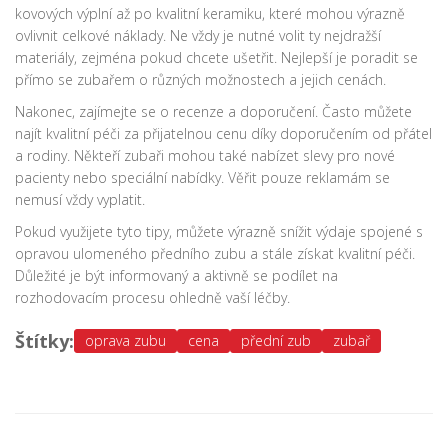
kovových výplní až po kvalitní keramiku, které mohou výrazně
ovlivnit celkové náklady. Ne vždy je nutné volit ty nejdražší
materiály, zejména pokud chcete ušetřit. Nejlepší je poradit se
přímo se zubařem o různých možnostech a jejich cenách.
Nakonec, zajímejte se o recenze a doporučení. Často můžete
najít kvalitní péči za přijatelnou cenu díky doporučením od přátel
a rodiny. Někteří zubaři mohou také nabízet slevy pro nové
pacienty nebo speciální nabídky. Věřit pouze reklamám se
nemusí vždy vyplatit.
Pokud využijete tyto tipy, můžete výrazně snížit výdaje spojené s
opravou ulomeného předního zubu a stále získat kvalitní péči.
Důležité je být informovaný a aktivně se podílet na
rozhodovacím procesu ohledně vaší léčby.
Štítky:
oprava zubu
cena
přední zub
zubař