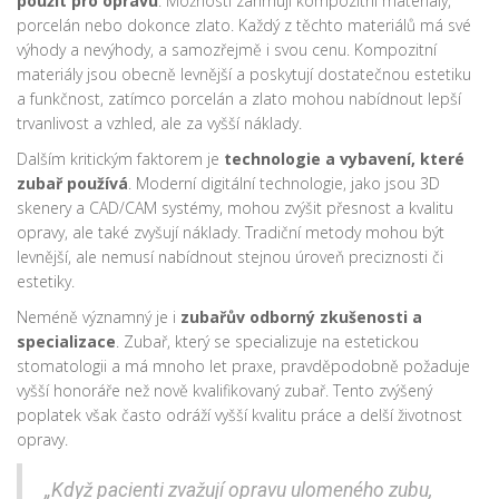
použit pro opravu
. Možnosti zahrnují kompozitní materiály,
porcelán nebo dokonce zlato. Každý z těchto materiálů má své
výhody a nevýhody, a samozřejmě i svou cenu. Kompozitní
materiály jsou obecně levnější a poskytují dostatečnou estetiku
a funkčnost, zatímco porcelán a zlato mohou nabídnout lepší
trvanlivost a vzhled, ale za vyšší náklady.
Dalším kritickým faktorem je
technologie a vybavení, které
zubař používá
. Moderní digitální technologie, jako jsou 3D
skenery a CAD/CAM systémy, mohou zvýšit přesnost a kvalitu
opravy, ale také zvyšují náklady. Tradiční metody mohou být
levnější, ale nemusí nabídnout stejnou úroveň preciznosti či
estetiky.
Neméně významný je i
zubařův odborný zkušenosti a
specializace
. Zubař, který se specializuje na estetickou
stomatologii a má mnoho let praxe, pravděpodobně požaduje
vyšší honoráře než nově kvalifikovaný zubař. Tento zvýšený
poplatek však často odráží vyšší kvalitu práce a delší životnost
opravy.
„Když pacienti zvažují opravu ulomeného zubu,