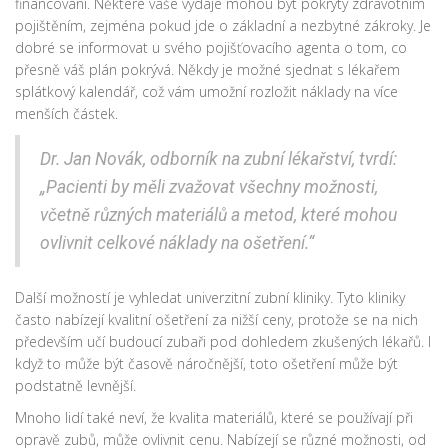
financování. Některé vaše výdaje mohou být pokryty zdravotním
pojištěním, zejména pokud jde o základní a nezbytné zákroky. Je
dobré se informovat u svého pojišťovacího agenta o tom, co
přesně váš plán pokrývá. Někdy je možné sjednat s lékařem
splátkový kalendář, což vám umožní rozložit náklady na více
menších částek.
Dr. Jan Novák, odborník na zubní lékařství, tvrdí:
„Pacienti by měli zvažovat všechny možnosti,
včetně různých materiálů a metod, které mohou
ovlivnit celkové náklady na ošetření.“
Další možností je vyhledat univerzitní zubní kliniky. Tyto kliniky
často nabízejí kvalitní ošetření za nižší ceny, protože se na nich
především učí budoucí zubaři pod dohledem zkušených lékařů. I
když to může být časově náročnější, toto ošetření může být
podstatně levnější.
Mnoho lidí také neví, že kvalita materiálů, které se používají při
opravě zubů, může ovlivnit cenu. Nabízejí se různé možnosti, od