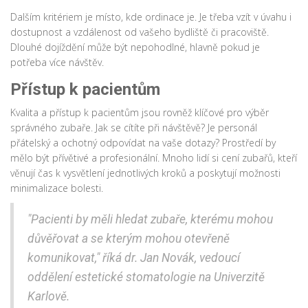
Dalším kritériem je místo, kde ordinace je. Je třeba vzít v úvahu i
dostupnost a vzdálenost od vašeho bydliště či pracoviště.
Dlouhé dojíždění může být nepohodlné, hlavně pokud je
potřeba více návštěv.
Přístup k pacientům
Kvalita a přístup k pacientům jsou rovněž klíčové pro výběr
správného zubaře. Jak se cítíte při návštěvě? Je personál
přátelský a ochotný odpovídat na vaše dotazy? Prostředí by
mělo být přívětivé a profesionální. Mnoho lidí si cení zubařů, kteří
věnují čas k vysvětlení jednotlivých kroků a poskytují možnosti
minimalizace bolesti.
"Pacienti by měli hledat zubaře, kterému mohou
důvěřovat a se kterým mohou otevřeně
komunikovat," říká dr. Jan Novák, vedoucí
oddělení estetické stomatologie na Univerzitě
Karlově.