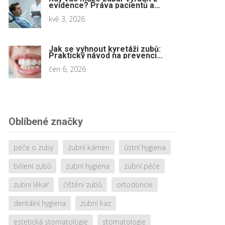
evidence? Práva pacientů a
ochrana před neoprávněným
ukončením péče
kvě 3, 2026
Jak se vyhnout kyretáži zubů:
Praktický návod na prevenci
paradentózy
čen 6, 2026
Oblíbené značky
péče o zuby
zubní kámen
ústní hygiena
bělení zubů
zubní hygiena
zubní péče
zubní lékař
čištění zubů
ortodoncie
dentální hygiena
zubní kaz
estetická stomatologie
stomatologie