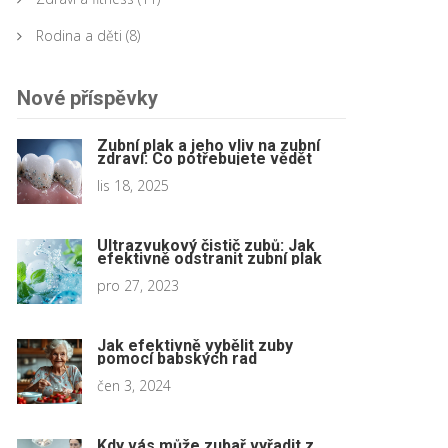
Rodina a děti
(8)
Nové příspěvky
Zubní plak a jeho vliv na zubní
zdraví: Co potřebujete vědět
lis 18, 2025
Ultrazvukový čistič zubů: Jak
efektivně odstranit zubní plak
pro 27, 2023
Jak efektivně vybělit zuby
pomocí babských rad
čen 3, 2024
Kdy vás může zubař vyřadit z