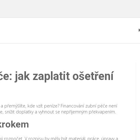
e: jak zaplatit ošetření
a přemýšlíte, kde vzít peníze? Financování zubní péče není
aje, snížit doplatky a vyhnout se nepříjemným překvapením.
ákrokem
 rozpočet. V rozpisu by měly být materiál, práce, úpravy a