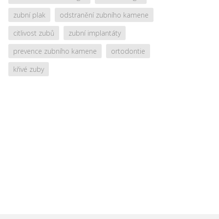
zubní plak
odstranění zubního kamene
citlivost zubů
zubní implantáty
prevence zubního kamene
ortodontie
křivé zuby