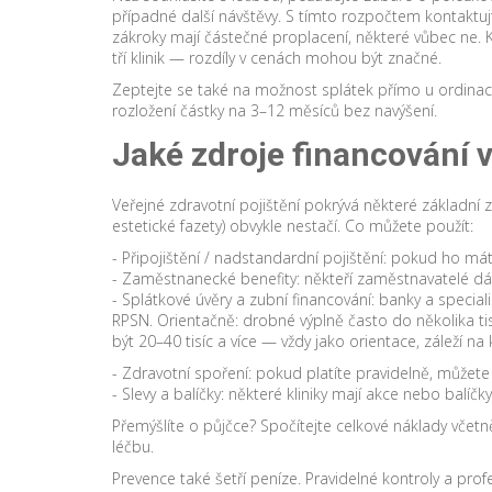
případné další návštěvy. S tímto rozpočtem kontaktujt
zákroky mají částečné proplacení, některé vůbec ne
tří klinik — rozdíly v cenách mohou být značné.
Zeptejte se také na možnost splátek přímo u ordinac
rozložení částky na 3–12 měsíců bez navýšení.
Jaké zdroje financování v
Veřejné zdravotní pojištění pokrývá některé základní z
estetické fazety) obvykle nestačí. Co můžete použít:
- Připojištění / nadstandardní pojištění: pokud ho máte
- Zaměstnanecké benefity: někteří zaměstnavatelé dáv
- Splátkové úvěry a zubní financování: banky a special
RPSN. Orientačně: drobné výplně často do několika tis
být 20–40 tisíc a více — vždy jako orientace, záleží na k
- Zdravotní spoření: pokud platíte pravidelně, můžete
- Slevy a balíčky: některé kliniky mají akce nebo balíčk
Přemýšlíte o půjčce? Spočítejte celkové náklady včet
léčbu.
Prevence také šetří peníze. Pravidelné kontroly a prof