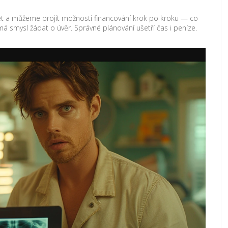
t a můžeme projít možnosti financování krok po kroku — co
i má smysl žádat o úvěr. Správné plánování ušetří čas i peníze.