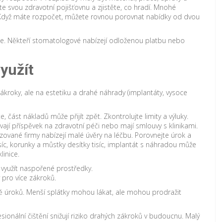
e svou zdravotní pojišťovnu a zjistěte, co hradí. Mnohé
. Když máte rozpočet, můžete rovnou porovnat nabídky od dvou
e. Někteří stomatologové nabízejí odloženou platbu nebo
yužít
ákroky, ale na estetiku a drahé náhrady (implantáty, vysoce
, část nákladů může přijít zpět. Zkontrolujte limity a výluky.
ají příspěvek na zdravotní péči nebo mají smlouvy s klinikami.
izované firmy nabízejí malé úvěry na léčbu. Porovnejte úrok a
íc, korunky a můstky desítky tisíc, implantát s náhradou může
linice.
 využít naspořené prostředky.
y pro více zákroků.
ně úroků. Menší splátky mohou lákat, ale mohou prodražit
esionální čištění snižují riziko drahých zákroků v budoucnu. Malý