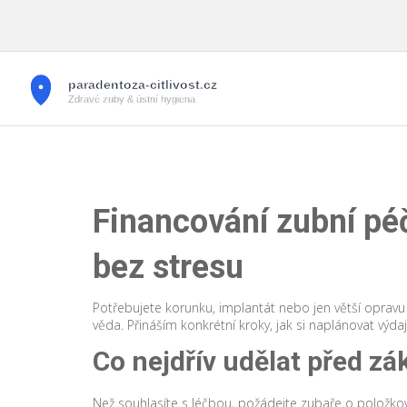
Financování zubní péč
bez stresu
Potřebujete korunku, implantát nebo jen větší opravu 
věda. Přináším konkrétní kroky, jak si naplánovat výd
Co nejdřív udělat před z
Než souhlasíte s léčbou, požádejte zubaře o položkový