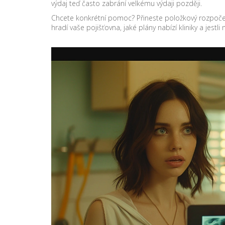
výdaj teď často zabrání velkému výdaji později.
Chcete konkrétní pomoc? Přineste položkový rozpoče
hradí vaše pojišťovna, jaké plány nabízí kliniky a jestl