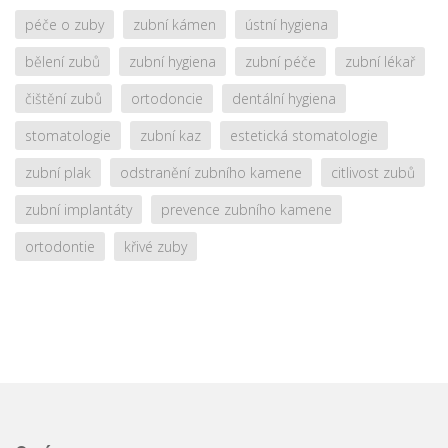
péče o zuby
zubní kámen
ústní hygiena
bělení zubů
zubní hygiena
zubní péče
zubní lékař
čištění zubů
ortodoncie
dentální hygiena
stomatologie
zubní kaz
estetická stomatologie
zubní plak
odstranění zubního kamene
citlivost zubů
zubní implantáty
prevence zubního kamene
ortodontie
křivé zuby