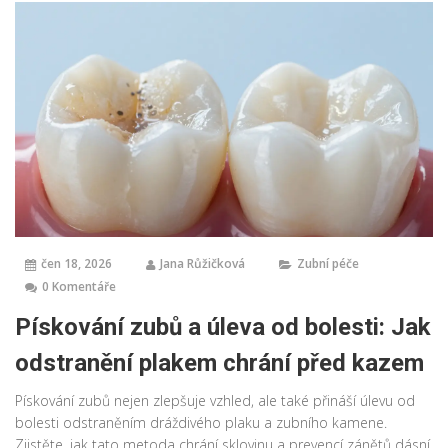
čen 18, 2026
Jana Růžičková
Zubní péče
0 Komentáře
Pískování zubů a úleva od bolesti: Jak
odstranění plakem chrání před kazem
Pískování zubů nejen zlepšuje vzhled, ale také přináší úlevu od
bolesti odstraněním dráždivého plaku a zubního kamene.
Zjistěte, jak tato metoda chrání sklovinu a prevencí zánětů dásní