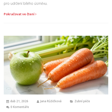
pro udržení bílého úsměvu.
Pokračovat ve čtení
dub 21, 2026
Jana Růžičková
Zubní péče
0 Komentáře