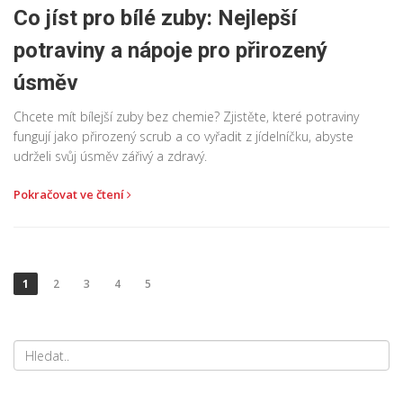
Co jíst pro bílé zuby: Nejlepší
potraviny a nápoje pro přirozený
úsměv
Chcete mít bílejší zuby bez chemie? Zjistěte, které potraviny
fungují jako přirozený scrub a co vyřadit z jídelníčku, abyste
udrželi svůj úsměv zářivý a zdravý.
Pokračovat ve čtení
1
2
3
4
5