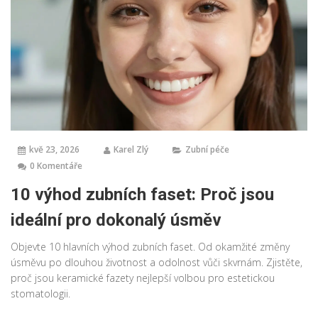
kvě 23, 2026
Karel Zlý
Zubní péče
0 Komentáře
10 výhod zubních faset: Proč jsou
ideální pro dokonalý úsměv
Objevte 10 hlavních výhod zubních faset. Od okamžité změny
úsměvu po dlouhou životnost a odolnost vůči skvrnám. Zjistěte,
proč jsou keramické fazety nejlepší volbou pro estetickou
stomatologii.