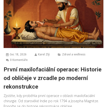
čec 18, 2026
Karel Zlý
Zdraví a wellness
0 Komentáře
První maxilofaciální operace: Historie
od obličeje v zrcadle po moderní
rekonstrukce
Zjistěte, kdy proběhla první operace v oblasti maxilofaciální
chirurgie. Od starověké Indie po rok 1794 a Josepha Magnitze.
Ponořte se do historie rekonstrukce obličeje.