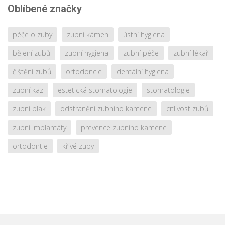
Oblíbené značky
péče o zuby
zubní kámen
ústní hygiena
bělení zubů
zubní hygiena
zubní péče
zubní lékař
čištění zubů
ortodoncie
dentální hygiena
zubní kaz
estetická stomatologie
stomatologie
zubní plak
odstranění zubního kamene
citlivost zubů
zubní implantáty
prevence zubního kamene
ortodontie
křivé zuby