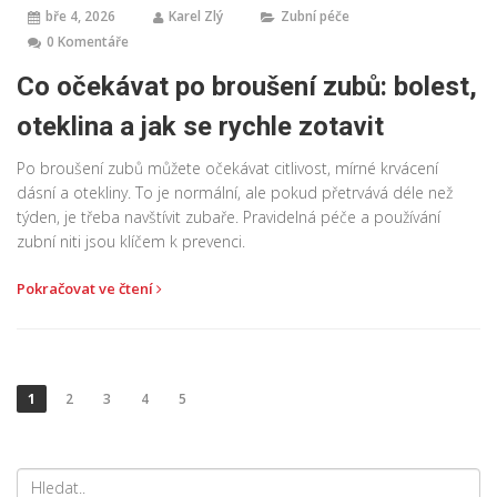
bře 4, 2026
Karel Zlý
Zubní péče
0 Komentáře
Co očekávat po broušení zubů: bolest,
oteklina a jak se rychle zotavit
Po broušení zubů můžete očekávat citlivost, mírné krvácení
dásní a otekliny. To je normální, ale pokud přetrvává déle než
týden, je třeba navštívit zubaře. Pravidelná péče a používání
zubní niti jsou klíčem k prevenci.
Pokračovat ve čtení
1
2
3
4
5