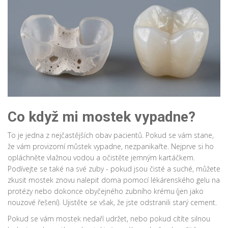
Co když mi mostek vypadne?
To je jedna z nejčastějších obav pacientů. Pokud se vám stane,
že vám provizorní můstek vypadne, nezpanikařte. Nejprve si ho
opláchněte vlažnou vodou a očistěte jemným kartáčkem.
Podívejte se také na své zuby - pokud jsou čisté a suché, můžete
zkusit mostek znovu nalepit doma pomocí lékárenského gelu na
protézy nebo dokonce obyčejného zubního krému (jen jako
nouzové řešení). Ujistěte se však, že jste odstranili starý cement.
Pokud se vám mostek nedaří udržet, nebo pokud cítíte silnou