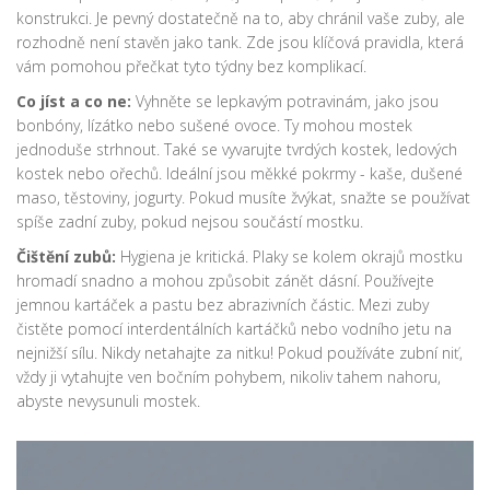
konstrukci. Je pevný dostatečně na to, aby chránil vaše zuby, ale
rozhodně není stavěn jako tank. Zde jsou klíčová pravidla, která
vám pomohou přečkat tyto týdny bez komplikací.
Co jíst a co ne:
Vyhněte se lepkavým potravinám, jako jsou
bonbóny, lízátko nebo sušené ovoce. Ty mohou mostek
jednoduše strhnout. Také se vyvarujte tvrdých kostek, ledových
kostek nebo ořechů. Ideální jsou měkké pokrmy - kaše, dušené
maso, těstoviny, jogurty. Pokud musíte žvýkat, snažte se používat
spíše zadní zuby, pokud nejsou součástí mostku.
Čištění zubů:
Hygiena je kritická. Plaky se kolem okrajů mostku
hromadí snadno a mohou způsobit zánět dásní. Používejte
jemnou kartáček a pastu bez abrazivních částic. Mezi zuby
čistěte pomocí interdentálních kartáčků nebo vodního jetu na
nejnižší sílu. Nikdy netahajte za nitku! Pokud používáte zubní niť,
vždy ji vytahujte ven bočním pohybem, nikoliv tahem nahoru,
abyste nevysunuli mostek.