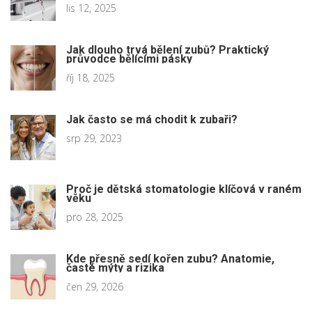
lis 12, 2025
Jak dlouho trvá bělení zubů? Praktický
průvodce bělícími pásky
říj 18, 2025
Jak často se má chodit k zubaři?
srp 29, 2023
Proč je dětská stomatologie klíčová v raném
věku
pro 28, 2025
Kde přesně sedí kořen zubu? Anatomie,
časté mýty a rizika
čen 29, 2026