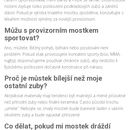
nošení zvyšuje riziko poškození podkladových zubů a zánětů
dásní. Pokud je výroba trvalého mostku zpožděna, konzultujte s
lékařem možnost výměny za novější provizorium.
Můžu s provizorním mostkem
sportovat?
Ano, můžete. Běžný pohyb, běhání nebo posilování není
problém. Pokud však provozujete kontaktní sporty (box, MMA,
rugby), doporučujeme používat chrániče zubů, aby nedošlo k
fyzickému poškození dočasné konstrukce při nárazu.
Proč je můstek bílejší než moje
ostatní zuby?
Akrylátové materiály mají tendenci být matnější a méně průsvitné
než přírodní zuby nebo finální keramika. Často působí trochu
„uměle“. Nebojte se, trvalý mostek bude barevně laděn s vašimi
okolními zuby a bude vypadat přirozeně.
Co dělat, pokud mi mostek dráždí