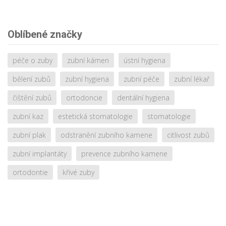
Oblíbené značky
péče o zuby
zubní kámen
ústní hygiena
bělení zubů
zubní hygiena
zubní péče
zubní lékař
čištění zubů
ortodoncie
dentální hygiena
zubní kaz
estetická stomatologie
stomatologie
zubní plak
odstranění zubního kamene
citlivost zubů
zubní implantáty
prevence zubního kamene
ortodontie
křivé zuby