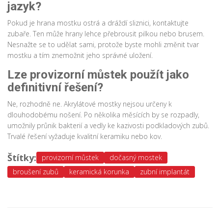
jazyk?
Pokud je hrana mostku ostrá a dráždí sliznici, kontaktujte
zubaře. Ten může hrany lehce přebrousit pilkou nebo brusem.
Nesnažte se to udělat sami, protože byste mohli změnit tvar
mostku a tím znemožnit jeho správné uložení.
Lze provizorní můstek použít jako
definitivní řešení?
Ne, rozhodně ne. Akrylátové mostky nejsou určeny k
dlouhodobému nošení. Po několika měsících by se rozpadly,
umožnily průnik bakterií a vedly ke kazivosti podkladových zubů.
Trvalé řešení vyžaduje kvalitní keramiku nebo kov.
Štítky:
provizorní můstek
dočasný mostek
broušení zubů
keramická korunka
zubní implantát