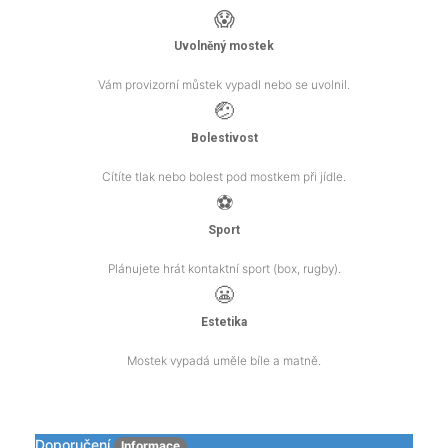
😱
Uvolněný mostek
Vám provizorní můstek vypadl nebo se uvolnil.
🤕
Bolestivost
Cítíte tlak nebo bolest pod mostkem při jídle.
⚽
Sport
Plánujete hrát kontaktní sport (box, rugby).
😬
Estetika
Mostek vypadá uměle bíle a matně.
Doporučení
Informace