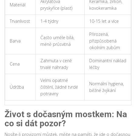
Akrylátová
Keramika, zirkon,
Materiál
pryskyřice (plast)
kovokeramika
Trvanlivost
1-4 týdny
10-15 let a více
Přirozená,
Často uměle bílá,
Barva
přizpůsobená
méně průsvitná
okolním zubům
Zahrnuta v ceně
Dominantní náklad
Cena
trvalé náhrady
léčby
Velmi opatrné
Normální hygiena,
Údržba
čištění, žádné tvrdé
běžné žvýkání
potraviny
Život s dočasným mostkem: Na
co si dát pozor?
Nosíte-li provizorní můstek, mějte na paměti, že jde o dočasnou