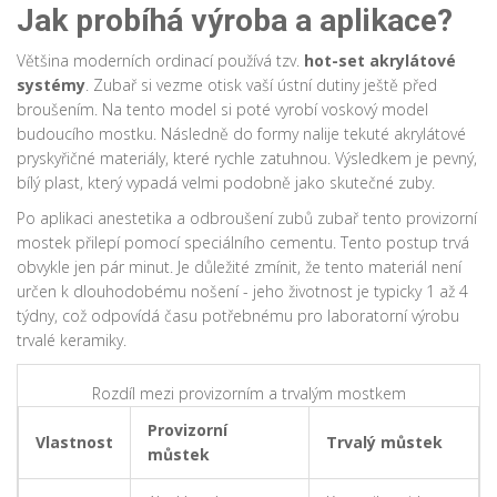
Jak probíhá výroba a aplikace?
Většina moderních ordinací používá tzv.
hot-set akrylátové
systémy
. Zubař si vezme otisk vaší ústní dutiny ještě před
broušením. Na tento model si poté vyrobí voskový model
budoucího mostku. Následně do formy nalije tekuté akrylátové
pryskyřičné materiály, které rychle zatuhnou. Výsledkem je pevný,
bílý plast, který vypadá velmi podobně jako skutečné zuby.
Po aplikaci anestetika a odbroušení zubů zubař tento provizorní
mostek přilepí pomocí speciálního cementu. Tento postup trvá
obvykle jen pár minut. Je důležité zmínit, že tento materiál není
určen k dlouhodobému nošení - jeho životnost je typicky 1 až 4
týdny, což odpovídá času potřebnému pro laboratorní výrobu
trvalé keramiky.
Rozdíl mezi provizorním a trvalým mostkem
Provizorní
Vlastnost
Trvalý můstek
můstek