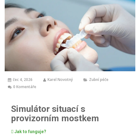
čec 4, 2026
Karel Novotný
Zubní péče
0 Komentáře
Simulátor situací s
provizorním mostkem
Jak to funguje?