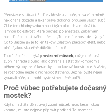
Představte si situaci: Sedíte v křesle u zubaře, hlava vám mírně
nakloněná dozadu a lékař právě dokončil broušení vašich zubů.
Cítíte ten chladný vzduch na citlivých placech a možná i tu
jemnou bolestivost, která přichází po anestezii. Zubař vám
nasadí něco plastového a řekne: „Tohle máte nosit dva týdny.“
Co to vlastně je? Je to jen takový „plastový placebo“ efekt, nebo
plní nějakou skutečně důležitou funkci?
Toto "něco" se nazývá
provizorní můstek
, což je
dočasná
zubní náhrada sloužící jako ochrana a estetický kompromis
během výroby trvalé keramiky nebo kovové konstrukce
. A vězte,
že rozhodně nejde o nic nepodstatného. Bez něj byste nejen
vypadali hůře, ale mohli byste si nechtěně ublížit.
Proč vůbec potřebujete dočasný
mostek?
Když si necháte dělat
trvalý zubní můstek
nebo
keramickou
korunvu
, musíte nejprve připravit podklad. To znamená