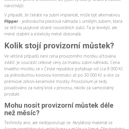
náročnější.
V případě, že čekáte na
zubní implantát
, může být alternativou
Flipper
- jednoduchá plastová náhrada s umělým zubem, která
se drží na jazykové straně sousedních zubů. Ta je levnější, ale
méně stabilní a esteticky méně dokonalá.
Kolik stojí provizorní můstek?
Ve většině případů není cena provizorního mostku účtována
zvlášť. Je součástí celkové ceny za trvalou zubní náhradu. Cena
trvalého mostku se v České republice pohybuje od cca 8 000 Kč
za jednoduchou kovovou konstrukci až po 30 000 Kč a více za
prémiové zirkon-keramické mostky. Provizorium je tedy
považováno za nutný krok v procesu, nikoliv za samostatný
produkt.
Mohu nosit provizorní můstek déle
než měsíc?
Technicky ano, ale nedoporučuje se. Akrylátový materiál se
časem opotřebovává, mění barvu a může se lámat. Dlouhodobé