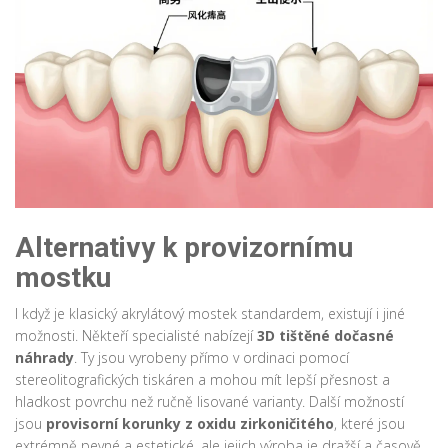
Alternativy k provizornímu
mostku
I když je klasický akrylátový mostek standardem, existují i jiné
možnosti. Někteří specialisté nabízejí
3D tištěné dočasné
náhrady
. Ty jsou vyrobeny přímo v ordinaci pomocí
stereolitografických tiskáren a mohou mít lepší přesnost a
hladkost povrchu než ručně lisované varianty. Další možností
jsou
provisorní korunky z oxidu zirkoničitého
, které jsou
extrémně pevné a estetické, ale jejich výroba je dražší a časově