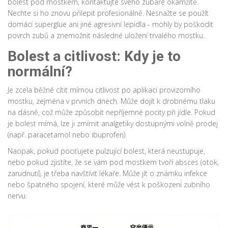
bolest pod mostkem, kontaktujte svého zubaře okamžitě.
Nechte si ho znovu přilepit profesionálně. Nesnažte se použít
domácí superglue ani jiné agresivní lepidla - mohly by poškodit
povrch zubů a znemožnit následné uložení trvalého mostku.
Bolest a citlivost: Kdy je to
normální?
Je zcela běžné cítit mírnou citlivost po aplikaci provizorního
mostku, zejména v prvních dnech. Může dojít k drobnému tlaku
na dásně, což může způsobit nepříjemné pocity při jídle. Pokud
je bolest mírná, lze ji zmírnit analgetiky dostupnými volně prodej
(např. paracetamol nebo ibuprofen).
Naopak, pokud pociťujete pulzující bolest, která neustupuje,
nebo pokud zjistíte, že se vám pod mostkem tvoří absces (otok,
zarudnutí), je třeba navštívit lékaře. Může jít o známku infekce
nebo špatného spojení, které může vést k poškození zubního
nervu.