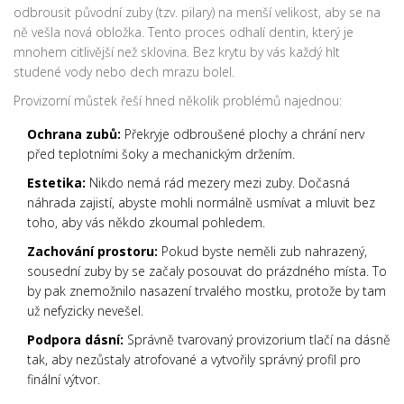
odbrousit původní zuby (tzv. pilary) na menší velikost, aby se na
ně vešla nová obložka. Tento proces odhalí dentin, který je
mnohem citlivější než sklovina. Bez krytu by vás každý hlt
studené vody nebo dech mrazu bolel.
Provizorní můstek řeší hned několik problémů najednou:
Ochrana zubů:
Překryje odbroušené plochy a chrání nerv
před teplotními šoky a mechanickým držením.
Estetika:
Nikdo nemá rád mezery mezi zuby. Dočasná
náhrada zajistí, abyste mohli normálně usmívat a mluvit bez
toho, aby vás někdo zkoumal pohledem.
Zachování prostoru:
Pokud byste neměli zub nahrazený,
sousední zuby by se začaly posouvat do prázdného místa. To
by pak znemožnilo nasazení trvalého mostku, protože by tam
už nefyzicky nevešel.
Podpora dásní:
Správně tvarovaný provizorium tlačí na dásně
tak, aby nezůstaly atrofované a vytvořily správný profil pro
finální výtvor.