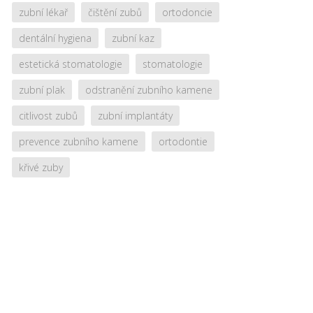
zubní lékař
čištění zubů
ortodoncie
dentální hygiena
zubní kaz
estetická stomatologie
stomatologie
zubní plak
odstranění zubního kamene
citlivost zubů
zubní implantáty
prevence zubního kamene
ortodontie
křivé zuby