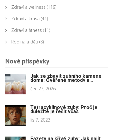
Zdraví a wellness
(119)
Zdraví a krása
(41)
Zdraví a fitness
(11)
Rodina a děti
(8)
Nové příspěvky
Jak se zbavit zubního kamene
doma: Ověřené metody a
bezpečné prevence
čec 27, 2026
Tetracyklinové zuby: Proč je
důležité je řešit včas
lis 7, 2023
Fazety na křivé zuby: Jak najít