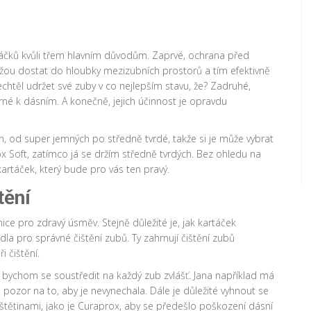
áčků kvůli třem hlavním důvodům. Zaprvé, ochrana před
ou dostat do hloubky mezizubních prostorů a tím efektivně
chtěl udržet své zuby v co nejlepším stavu, že? Zadruhé,
rné k dásním. A konečně, jejich účinnost je opravdu
, od super jemných po středně tvrdé, takže si je může vybrat
x Soft, zatímco já se držím středně tvrdých. Bez ohledu na
artáček, který bude pro vás ten pravý.
tění
ce pro zdravý úsměv. Stejně důležité je, jak kartáček
la pro správné čištění zubů. Ty zahrnují čištění zubů
 čištění.
 bychom se soustředit na každý zub zvlášť. Jana například má
 pozor na to, aby je nevynechala. Dále je důležité vyhnout se
 štětinami, jako je Curaprox, aby se předešlo poškození dásní