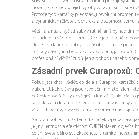
Když se lidská zvědavost a medicína potkají, výsledk
inovací, které se do jejich výroby vpravují, si musíte
Protože tyto kartáčky představují revoluční proměnu
a dynamickém životě trochu extra pozornosti tomu, 
Většina z nás si vyčistí zuby v rutině, aniž by nad tím
kartáčkem, uvědomil jsem si, že se jedná o něco nov
ale tento článek je dobrým způsobem, jak se pokusit př
než kdy dříve. Jana byla také překvapená, jak dobře Cu
profesionální čištění zubů, jen z pohodlí našeho dom
Zásadní prvek Curaproxů:
Pokud jste chtěli vědět, co dělá z Curaprox kartáčků t
vláken. CUREN vlákna jsou revolučním materiálem, kte
než nylonové štětiny obyčejných kartáčků, ale přest
se dokázala dostat do každého koutku vaší pusy a dal
všichni hledíme, když vybíráme ty správné nástroje pr
Na první pohled může tento kartáček vypadat jako jakýk
je jiný. Jemnost a efektivnost CUREN vláken objevíte 
celém světě dělí o své zkušenosti s těmito inovativním