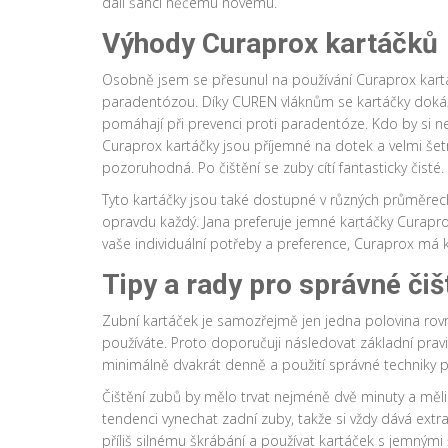
dali šanci něčemu novému.
Výhody Curaprox kartáčků
Osobně jsem se přesunul na používání Curaprox kart
paradentózou. Díky CUREN vláknům se kartáčky dokáž
pomáhají při prevenci proti paradentóze. Kdo by si ne
Curaprox kartáčky jsou příjemné na dotek a velmi šet
pozoruhodná. Po čištění se zuby cítí fantasticky čisté.
Tyto kartáčky jsou také dostupné v různých průměrech
opravdu každý. Jana preferuje jemné kartáčky Curapro
vaše individuální potřeby a preference, Curaprox má k
Tipy a rady pro správné čiš
Zubní kartáček je samozřejmě jen jedna polovina rovni
používáte. Proto doporučuji následovat základní pravid
minimálně dvakrát denně a použití správné techniky při
Čištění zubů by mělo trvat nejméně dvě minuty a měli
tendenci vynechat zadní zuby, takže si vždy dává extra
příliš silnému škrábání a používat kartáček s jemnými