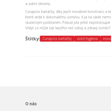
a zubní skloviny.
Curaprox kartáčky, díky jejich inovativní konstrukci a t
které vede k dokonalému úsměvu. A já na závěr nemoh
skutečným potěšením. Pokud jste ještě nepřestoupili 
Vždyť co může být lepšího než svítivý a zdravý úsměv?
Štítky:
Curaprox kartáčky
ústní hygiena
inova
O nás