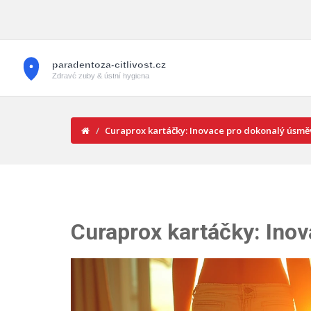
Curaprox kartáčky: Inovace pro dokonalý úsmě
Curaprox kartáčky: Ino