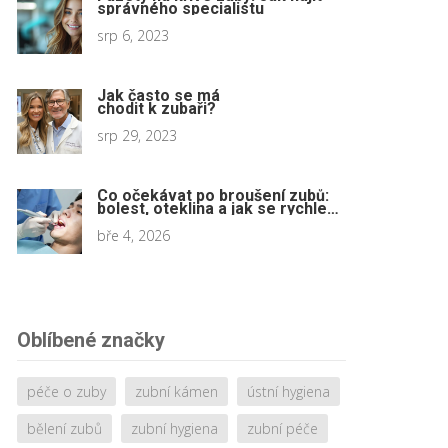
správného specialistu
srp 6, 2023
Jak často se má
chodit k zubaři?
srp 29, 2023
Co očekávat po broušení zubů:
bolest, oteklina a jak se rychle
zotavit
bře 4, 2026
Oblíbené značky
péče o zuby
zubní kámen
ústní hygiena
bělení zubů
zubní hygiena
zubní péče