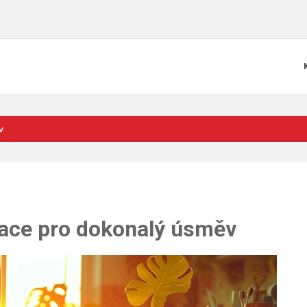
v
vace pro dokonalý úsměv