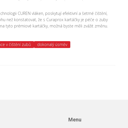
echnologii CUREN vláken, poskytují efektivní a šetrné čištění,
u než konstatovat, že s Curaprox kartáčky je péče o zuby
na tyto prémiové kartáčky, možná byste měli zvážit změnu.
ce v čištění zubů
dokonalý úsměv
Menu