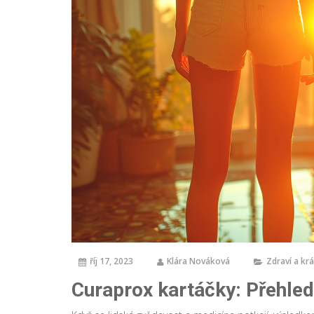
říj 17, 2023
Klára Nováková
Zdraví a kr
Curaprox kartáčky: Přehled 