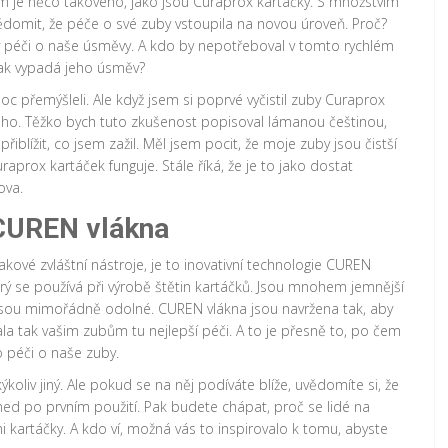
em je něco takového, jako jsou Curaprox kartáčky. S množstvím
 uvědomit, že péče o své zuby vstoupila na novou úroveň. Proč?
 v péči o naše úsměvy. A kdo by nepotřeboval v tomto rychlém
jak vypadá jeho úsměv?
 moc přemýšleli. Ale když jsem si poprvé vyčistil zuby Curaprox
ého. Těžko bych tuto zkušenost popisoval lámanou češtinou,
iblížit, co jsem zažil. Měl jsem pocit, že moje zuby jsou čistší
raprox kartáček funguje. Stále říká, že je to jako dostat
ova.
 CUREN vlákna
akové zvláštní nástroje, je to inovativní technologie CUREN
rý se používá při výrobě štětin kartáčků. Jsou mnohem jemnější
o jsou mimořádně odolné. CUREN vlákna jsou navržena tak, aby
a tak vašim zubům tu nejlepší péči. A to je přesně to, po čem
o péči o naše zuby.
oliv jiný. Ale pokud se na něj podíváte blíže, uvědomíte si, že
hned po prvním použití. Pak budete chápat, proč se lidé na
i kartáčky. A kdo ví, možná vás to inspirovalo k tomu, abyste