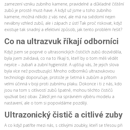
zamezení vzniku zubního kamene, pravidelné a důkladné čištění
zubů je prostě must-have. A když už jsme u toho zubního
kamene, možná někdo z vás neví, ale má na svědomí nejen
nevábny vzhled zubů, ale i zápach z úst! Tak proč riskovat, když
existuje tak snadný a efektivní způsob, jak tento problém řešit?
Co na ultrazvuk říkají odborníci
Když jsem se poprvé o ultrasonických čističích zubů dozvěděla,
byla jsem zvědavá, co na to říkají ti, kteří by o tom měli vědět
nejvíce – zubaři a zubní hygienisté. A ujišťuji vás, že jejich slova
byla více než povzbuzující. Mnoho odborníků ultrazvukovou
technologii doporučuje, protože je šetrná k zubům a přitom
velmi účinná v boji proti zubnímu plaku. Dokonce i ti z nás, kdo
jsou na tom s citlivostí zubů špatně, mohou těchto čističů
využívat bez obav. Záleží jen na správném výběru modelu a
nastavení, ale o tom si popovídáme později.
Ultrazonický čistič a citlivé zuby
A co když patříte mezi nás, s citlivými zoubky, kteří se třesou při