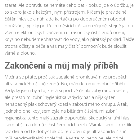
starat. Ale opravdu se nemáte čeho bát - pokud jde o údržbu, je
to skoro jako s každým jiným přístrojem. Klíčem je pravidelné
čištění hlavice a náhrada kartáčku po doporučeném období
používání, typicky po třech měsících. A samozřejmě, stejně jako u
všech elektronických zařízení, i ultrasonický čistič zubů ocení,
když ho nebudeme vhazovat do vody jako pirátský poklad. Takže
trocha očisty a péče a váš malý čistící pomocník bude sloužit
věrně a dlouho.
Zakončení a můj malý příběh
Možná se ptáte, proč tak zapáleně promlouvám ve prospěch
ultrasonického čističe zubů. No, mám k tomu osobní příběh.
Vždycky jsem byla ta, která si poctivě čistila zuby ráno a večer,
ale přesto mi zubní hygienistka vždycky našla nějaký ten
nenápadný plak schovaný kdesi v zákoutí mého chrupu. A tak,
jednoho dne, kdy jsem byla na běžném čištění, mi zubní
hygienistka tento malý zázrak doporučila. Skeptický vnitřní hlas
jsem utišila a domů s čističem odcházela. Všimla jsem si rozdílu
raz dva a od té doby? Tak od té doby už je ultrasonický čistič
můj neodmyslitelný společník. A věřte mi nebo ne, ale od té