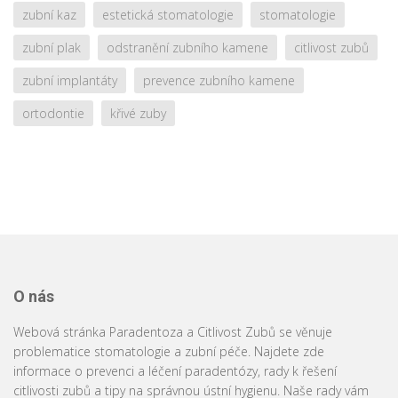
zubní kaz
estetická stomatologie
stomatologie
zubní plak
odstranění zubního kamene
citlivost zubů
zubní implantáty
prevence zubního kamene
ortodontie
křivé zuby
O nás
Webová stránka Paradentoza a Citlivost Zubů se věnuje
problematice stomatologie a zubní péče. Najdete zde
informace o prevenci a léčení paradentózy, rady k řešení
citlivosti zubů a tipy na správnou ústní hygienu. Naše rady vám