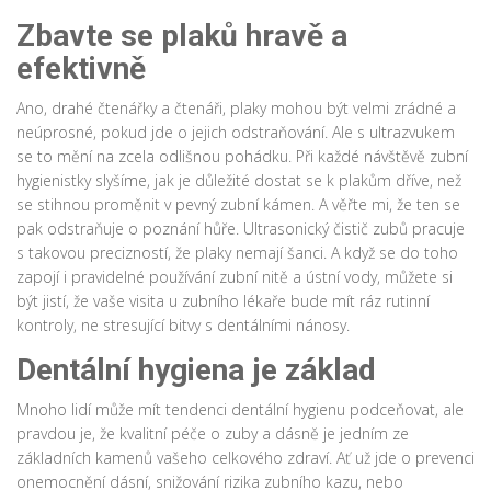
Zbavte se plaků hravě a
efektivně
Ano, drahé čtenářky a čtenáři, plaky mohou být velmi zrádné a
neúprosné, pokud jde o jejich odstraňování. Ale s ultrazvukem
se to mění na zcela odlišnou pohádku. Při každé návštěvě zubní
hygienistky slyšíme, jak je důležité dostat se k plakům dříve, než
se stihnou proměnit v pevný zubní kámen. A věřte mi, že ten se
pak odstraňuje o poznání hůře. Ultrasonický čistič zubů pracuje
s takovou precizností, že plaky nemají šanci. A když se do toho
zapojí i pravidelné používání zubní nitě a ústní vody, můžete si
být jistí, že vaše visita u zubního lékaře bude mít ráz rutinní
kontroly, ne stresující bitvy s dentálními nánosy.
Dentální hygiena je základ
Mnoho lidí může mít tendenci dentální hygienu podceňovat, ale
pravdou je, že kvalitní péče o zuby a dásně je jedním ze
základních kamenů vašeho celkového zdraví. Ať už jde o prevenci
onemocnění dásní, snižování rizika zubního kazu, nebo