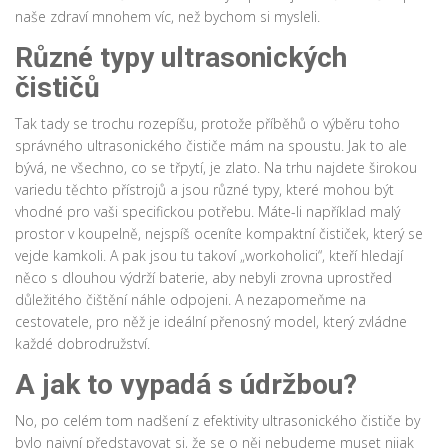
naše zdraví mnohem víc, než bychom si mysleli.
Různé typy ultrasonických
čističů
Tak tady se trochu rozepíšu, protože příběhů o výběru toho
správného ultrasonického čističe mám na spoustu. Jak to ale
bývá, ne všechno, co se třpytí, je zlato. Na trhu najdete širokou
variedu těchto přístrojů a jsou různé typy, které mohou být
vhodné pro vaši specifickou potřebu. Máte-li například malý
prostor v koupelně, nejspíš oceníte kompaktní čističek, který se
vejde kamkoli. A pak jsou tu takoví „workoholici“, kteří hledají
něco s dlouhou výdrží baterie, aby nebyli zrovna uprostřed
důležitého čištění náhle odpojeni. A nezapomeňme na
cestovatele, pro něž je ideální přenosný model, který zvládne
každé dobrodružství.
A jak to vypadá s údržbou?
No, po celém tom nadšení z efektivity ultrasonického čističe by
bylo naivní představovat si, že se o něj nebudeme muset nijak