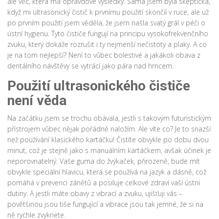
ale věc, která má opravdové výsledky. Sama jsem byla skeptická,
když mi ultrasonický čistič k prvnímu použití skončil v ruce, ale už
po prvním použití jsem věděla, že jsem našla svatý grál v péči o
ústní hygienu. Tyto čističe fungují na principu vysokofrekvenčního
zvuku, který dokáže rozrušit i ty nejmenší nečistoty a plaky. A co
je na tom nejlepší? Není to vůbec bolestivé a jakákoli obava z
dentálního návštěvy se vytrácí jako pára nad hrncem.
Použití ultrasonického čističe
není věda
Na začátku jsem se trochu obávala, jestli s takovým futuristickým
přístrojem vůbec nějak pořádně naložím. Ale víte co? Je to snazší
než používání klasického kartáčku! Čistíte obvykle po dobu dvou
minut, což je stejně jako s manuálním kartáčkem, avšak účinek je
neporovnatelný. Vaše guma do žvýkaček, přirozeně, bude mít
obvykle speciální hlavicu, která se používá na jazyk a dásně, což
pomáhá v prevenci zánětů a posiluje celkové zdraví vaší ústní
dutiny. A jestli máte obavy z vibrací a zvuku, ujišťuji vás –
povětšinou jsou tiše fungující a vibrace jsou tak jemné, že si na
ně rychle zvyknete.