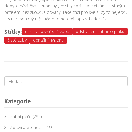
doby je návštěva u zubní hygienistky spíš jako setkání se starým
přítelem, než zkouška odvahy. Také chci pro své zuby to nejlepší,
a s ultrasonickým čističem to nejlepší opravdu dostávají.
Štítky:
ultrazvukový čistič zubů
odstranění zubního plaku
čisté zuby
dentální hygiena
Kategorie
Zubní péče
(292)
Zdraví a wellness
(119)