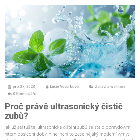
pro 27, 2023
Lucie Veverková
Zdraví a wellness
0 Komentáře
Proč právě ultrasonický čistič
zubů?
Jak už asi tušíte, ultrasonické čištění zubů se stalo opravdovým
hitem poslední doby. A ne, není to zase nějaký moderní výmysl,