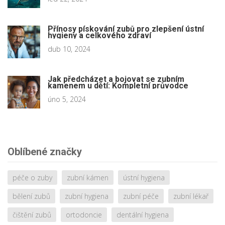
Přínosy pískování zubů pro zlepšení ústní
hygieny a celkového zdraví
dub 10, 2024
Jak předcházet a bojovat se zubním
kamenem u dětí: Kompletní průvodce
úno 5, 2024
Oblíbené značky
péče o zuby
zubní kámen
ústní hygiena
bělení zubů
zubní hygiena
zubní péče
zubní lékař
čištění zubů
ortodoncie
dentální hygiena