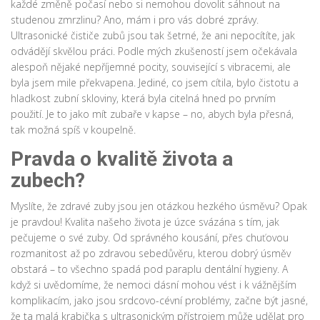
každé změně počasí nebo si nemohou dovolit sáhnout na
studenou zmrzlinu? Ano, mám i pro vás dobré zprávy.
Ultrasonické čističe zubů jsou tak šetrné, že ani nepocítíte, jak
odvádějí skvělou práci. Podle mých zkušeností jsem očekávala
alespoň nějaké nepříjemné pocity, související s vibracemi, ale
byla jsem mile překvapena. Jediné, co jsem cítila, bylo čistotu a
hladkost zubní skloviny, která byla citelná hned po prvním
použití. Je to jako mít zubaře v kapse – no, abych byla přesná,
tak možná spíš v koupelně.
Pravda o kvalitě života a
zubech?
Myslíte, že zdravé zuby jsou jen otázkou hezkého úsměvu? Opak
je pravdou! Kvalita našeho života je úzce svázána s tím, jak
pečujeme o své zuby. Od správného kousání, přes chuťovou
rozmanitost až po zdravou sebedůvěru, kterou dobrý úsměv
obstará – to všechno spadá pod paraplu dentální hygieny. A
když si uvědomíme, že nemoci dásní mohou vést i k vážnějším
komplikacím, jako jsou srdcovo-cévní problémy, začne být jasné,
že ta malá krabička s ultrasonickým přístrojem může udělat pro