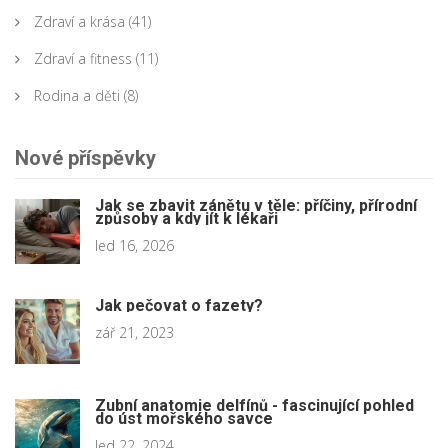
Zdraví a krása
(41)
Zdraví a fitness
(11)
Rodina a děti
(8)
Nové příspěvky
Jak se zbavit zánětu v těle: příčiny, přírodní
způsoby a kdy jít k lékaři
led 16, 2026
Jak pečovat o fazety?
zář 21, 2023
Zubní anatomie delfínů - fascinující pohled
do úst mořského savce
led 22, 2024