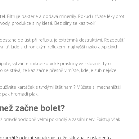
ítel. Filtruje bakterie a dodává minerály. Pokud užíváte léky proti
ody, produkce sliny klesá. Bez sliny se kaz tvoří
 dostane do úst při refluxu, je extrémně destruktivní. Rozpouští
vnitř. Lidé s chronickým refluxem mají vyšší riziko atypických
ípáte, vytváříte mikroskopické praskliny ve sklovině. Tyto
o se stává, že kaz začne přesně v místě, kde je zub nejvíce
? Používáte kartáček s tvrdými štětinami? Můžete si mechaničtši
e pak hromadí plak.
 než začne bolet?
již pravděpodobně velmi pokročilý a zasáhl nerv. Existují však
okamžitě odezní, signalizuje to, že sklovina je oslabená a