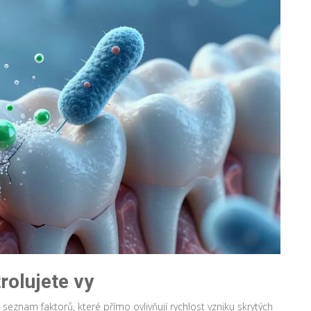
rolujete vy
e seznam faktorů, které přímo ovlivňují rychlost vzniku skrytých