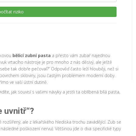
očítat riziko
ičkovou
bělící zubní pasta
a přesto vám zubař najednou
k vrtacího nástroje je pro mnoho z nás děsivý, ale ještě
o sebe tak dobře pečoval?“ Odpověď často leží hlouběji, než si
pod povrchem skloviny, jsou častým problémem moderní doby.
římo ve vaší ústní dutině.
díte, jak souvisí s vašimi návyky a jestli ta oblíbená bílá pasta,
 uvnitř“?
 rozšířený, ale z lékařského hlediska trochu zavádějící. Zub se
ásledné poškození nervu). Většinou jde o dva specifické typy