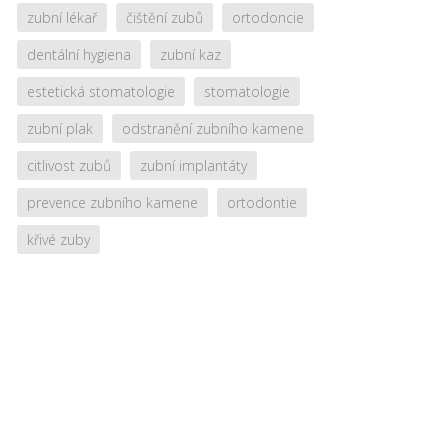
zubní lékař
čištění zubů
ortodoncie
dentální hygiena
zubní kaz
estetická stomatologie
stomatologie
zubní plak
odstranění zubního kamene
citlivost zubů
zubní implantáty
prevence zubního kamene
ortodontie
křivé zuby