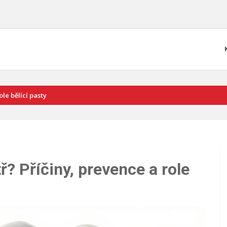
ole bělící pasty
ř? Příčiny, prevence a role