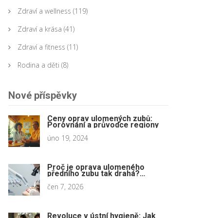
Zdraví a wellness
(119)
Zdraví a krása
(41)
Zdraví a fitness
(11)
Rodina a děti
(8)
Nové příspěvky
Ceny oprav ulomených zubů:
Porovnání a průvodce regiony
úno 19, 2024
Proč je oprava ulomeného
předního zubu tak drahá?
Přehled cen a metod
čen 7, 2026
Revoluce v ústní hygieně: Jak