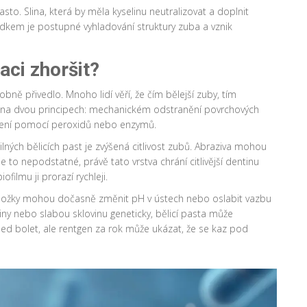
sto. Slina, která by měla kyselinu neutralizovat a doplnit
ledkem je postupné vyhladování struktury zuba a vznik
aci zhoršit?
ě přivedlo. Mnoho lidí věří, že čím bělejší zuby, tím
ngují na dvou principech: mechanickém odstranění povrchových
vení pomocí peroxidů nebo enzymů.
ých bělicích past je zvýšená citlivost zubů. Abraziva mohou
je to nepodstatné, právě tato vrstva chrání citlivější dentinu
ofilmu ji prorazí rychleji.
í složky mohou dočasně změnit pH v ústech nebo oslabit vazbu
hliny nebo slabou sklovinu geneticky, bělicí pasta může
ed bolet, ale rentgen za rok může ukázat, že se kaz pod