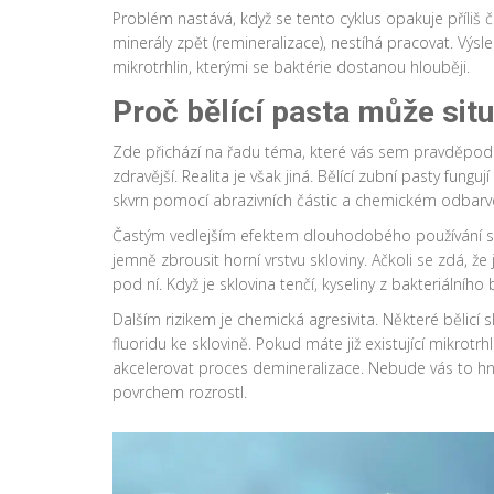
Problém nastává, když se tento cyklus opakuje příliš ča
minerály zpět (remineralizace), nestíhá pracovat. Výs
mikrotrhlin, kterými se baktérie dostanou hlouběji.
Proč bělící pasta může situ
Zde přichází na řadu téma, které vás sem pravděpodobn
zdravější. Realita je však jiná. Bělící zubní pasty fu
skvrn pomocí abrazivních částic a chemickém odbar
Častým vedlejším efektem dlouhodobého používání siln
jemně zbrousit horní vrstvu skloviny. Ačkoli se zdá, že 
pod ní. Když je sklovina tenčí, kyseliny z bakteriálního bi
Dalším rizikem je chemická agresivita. Některé bělic
fluoridu ke sklovině. Pokud máte již existující mikrotr
akcelerovat proces demineralizace. Nebude vás to hn
povrchem rozrostl.