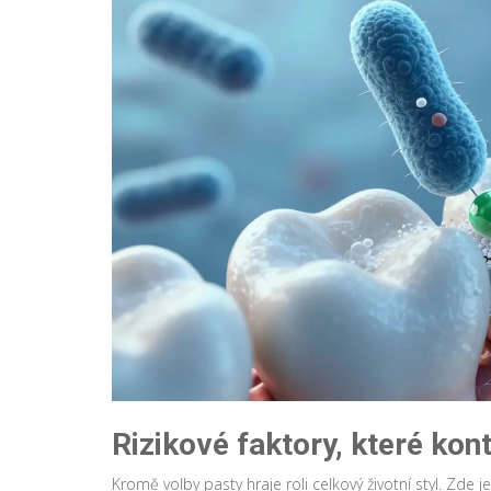
Rizikové faktory, které kont
Kromě volby pasty hraje roli celkový životní styl. Zde j