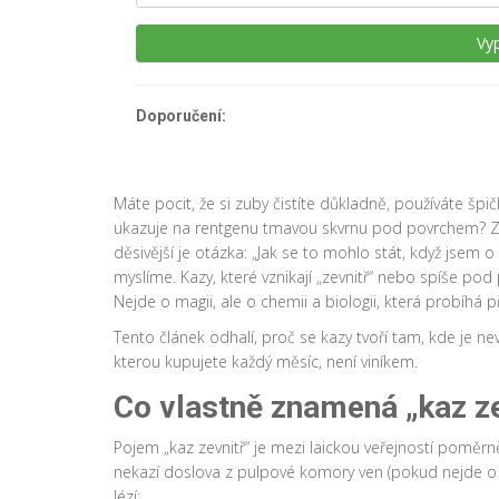
Vyp
Doporučení:
Máte pocit, že si zuby čistíte důkladně, používáte šp
ukazuje na rentgenu tmavou skvrnu pod povrchem? Zvu
děsivější je otázka: „Jak se to mohlo stát, když jsem 
myslíme. Kazy, které vznikají „zevnitř“ nebo spíše 
Nejde o magii, ale o chemii a biologii, která probíhá p
Tento článek odhalí, proč se kazy tvoří tam, kde je nevi
kterou kupujete každý měsíc, není viníkem.
Co vlastně znamená „kaz ze
Pojem „kaz zevnitř“ je mezi laickou veřejností poměrně
nekazí doslova z pulpové komory ven (pokud nejde o n
lézí: