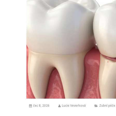
čec 8, 2026
Lucie Veverková
Zubní péče