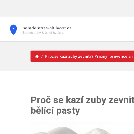
Proč se kazí zuby zevnitř? Příčiny, prevence a r
Proč se kazí zuby zevnit
bělící pasty