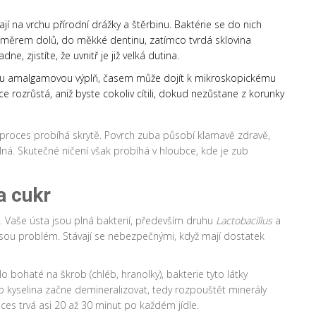
í na vrchu přírodní drážky a štěrbinu. Baktérie se do nich
 směrem dolů, do měkké dentinu, zatímco tvrdá sklovina
, zjistíte, že uvnitř je již velká dutina.
 amalgamovou výplň, časem může dojít k mikroskopickému
e rozrůstá, aniž byste cokoliv cítili, dokud nezůstane z korunky
proces probíhá skrytě. Povrch zuba působí klamavě zdravě,
lná. Skutečné ničení však probíhá v hloubce, kde je zub
a cukr
Vaše ústa jsou plná bakterií, především druhu
Lactobacillus
a
jsou problém. Stávají se nebezpečnými, když mají dostatek
lo bohaté na škrob (chléb, hranolky), bakterie tyto látky
to kyselina začne demineralizovat, tedy rozpouštět minerály
roces trvá asi 20 až 30 minut po každém jídle.