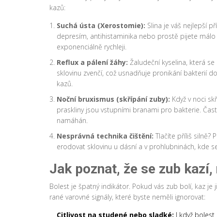
kazů:
Suchá ústa (Xerostomie):
Slina je váš nejlepší př
depresím, antihistaminika nebo prostě pijete málo v
exponenciálně rychleji.
Reflux a pálení žáhy:
Žaludeční kyselina, která se
sklovinu zvenčí, což usnadňuje pronikání bakterií do
kazů.
Noční bruxismus (skřípání zuby):
Když v noci skř
praskliny jsou vstupními branami pro bakterie. Čast
namáhán.
Nesprávná technika čištění:
Tlačíte příliš silně
erodovat sklovinu u dásní a v prohlubninách, kde s
Jak poznat, že se zub kazí,
Bolest je špatný indikátor. Pokud vás zub bolí, kaz je 
rané varovné signály, které byste neměli ignorovat:
Citlivost na studené nebo sladké:
I když bolest 