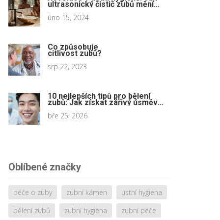
ultrasonický čistič zubů mění
způsob, jak pečujeme o naše
zuby
úno 15, 2024
Co způsobuje
citlivost zubů?
srp 22, 2023
10 nejlepších tipů pro bělení
zubů: Jak získat zářivý úsměv
bezpečně
bře 25, 2026
Oblíbené značky
péče o zuby
zubní kámen
ústní hygiena
bělení zubů
zubní hygiena
zubní péče