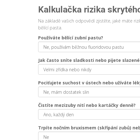
Kalkulačka rizika skrytéh
Na základě vašich odpovědí zjistěte, jaké máte ri
bělící pasta.
Používáte bělící zubní pastu?
Jak často sníte sladkosti nebo pijete slazené
Pociťujete suchost v ústech nebo užíváte léky
Čistíte mezizuby nití nebo kartáčky denně?
Trpíte nočním bruxismem (skřípání zubů) ne