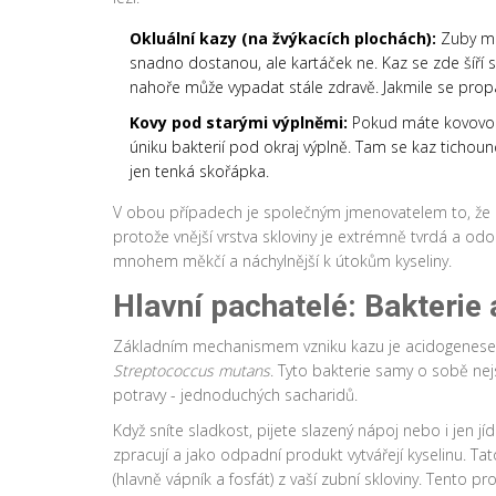
Okluální kazy (na žvýkacích plochách):
Zuby maj
snadno dostanou, ale kartáček ne. Kaz se zde šíří
nahoře může vypadat stále zdravě. Jakmile se propadne
Kovy pod starými výplněmi:
Pokud máte kovovou
úniku bakterií pod okraj výplně. Tam se kaz tichounc
jen tenká skořápka.
V obou případech je společným jmenovatelem to, že 
protože vnější vrstva skloviny je extrémně tvrdá a odo
mnohem měkčí a náchylnější k útokům kyseliny.
Hlavní pachatelé: Bakterie 
Základním mechanismem vzniku kazu je acidogenese. 
Streptococcus mutans
. Tyto bakterie samy o sobě ne
potravy - jednoduchých sacharidů.
Když sníte sladkost, pijete slazený nápoj nebo i jen jíd
zpracují a jako odpadní produkt vytvářejí kyselinu. Ta
(hlavně vápník a fosfát) z vaší zubní skloviny. Tento p