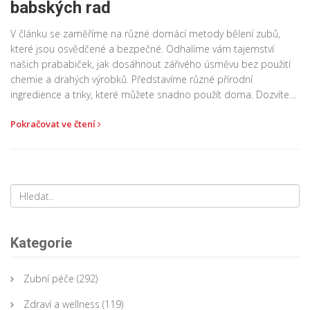
babských rad
V článku se zaměříme na různé domácí metody bělení zubů,
které jsou osvědčené a bezpečné. Odhalíme vám tajemství
našich prababiček, jak dosáhnout zářivého úsměvu bez použití
chemie a drahých výrobků. Představíme různé přírodní
ingredience a triky, které můžete snadno použít doma. Dozvíte
se, jak správně tyto metody aplikovat a na co si dát pozor.
Pokračovat ve čtení
Kategorie
Zubní péče
(292)
Zdraví a wellness
(119)