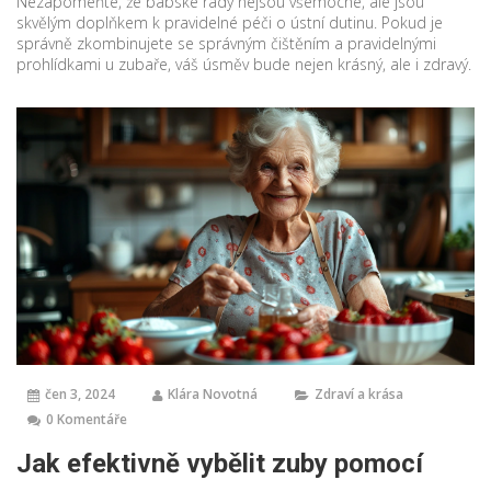
Nezapomeňte, že babské rady nejsou všemocné, ale jsou
skvělým doplňkem k pravidelné péči o ústní dutinu. Pokud je
správně zkombinujete se správným čištěním a pravidelnými
prohlídkami u zubaře, váš úsměv bude nejen krásný, ale i zdravý.
čen 3, 2024
Klára Novotná
Zdraví a krása
0 Komentáře
Jak efektivně vybělit zuby pomocí