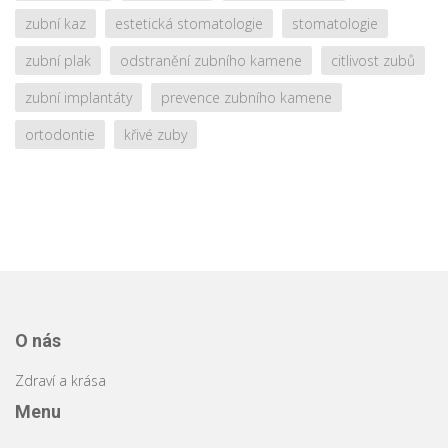
zubní kaz
estetická stomatologie
stomatologie
zubní plak
odstranění zubního kamene
citlivost zubů
zubní implantáty
prevence zubního kamene
ortodontie
křivé zuby
O nás
Zdraví a krása
Menu