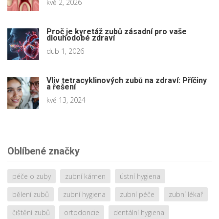
kvě 2, 2026
Proč je kyretáž zubů zásadní pro vaše
dlouhodobé zdraví
dub 1, 2026
Vliv tetracyklinových zubů na zdraví: Příčiny
a řešení
kvě 13, 2024
Oblíbené značky
péče o zuby
zubní kámen
ústní hygiena
bělení zubů
zubní hygiena
zubní péče
zubní lékař
čištění zubů
ortodoncie
dentální hygiena