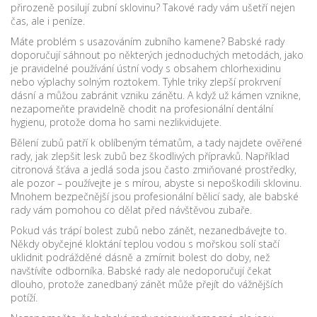
přirozeně posilují zubní sklovinu? Takové rady vám ušetří nejen
čas, ale i peníze.
Máte problém s usazováním zubního kamene? Babské rady
doporučují sáhnout po některých jednoduchých metodách, jako
je pravidelné používání ústní vody s obsahem chlorhexidinu
nebo výplachy solným roztokem. Tyhle triky zlepší prokrvení
dásní a můžou zabránit vzniku zánětu. A když už kámen vznikne,
nezapomeňte pravidelně chodit na profesionální dentální
hygienu, protože doma ho sami nezlikvidujete.
Bělení zubů patří k oblíbeným tématům, a tady najdete ověřené
rady, jak zlepšit lesk zubů bez škodlivých přípravků. Například
citronová šťáva a jedlá soda jsou často zmiňované prostředky,
ale pozor – používejte je s mírou, abyste si nepoškodili sklovinu.
Mnohem bezpečnější jsou profesionální bělicí sady, ale babské
rady vám pomohou co dělat před návštěvou zubaře.
Pokud vás trápí bolest zubů nebo zánět, nezanedbávejte to.
Někdy obyčejné kloktání teplou vodou s mořskou solí stačí
uklidnit podrážděné dásně a zmírnit bolest do doby, než
navštívíte odborníka. Babské rady ale nedoporučují čekat
dlouho, protože zanedbaný zánět může přejít do vážnějších
potíží.