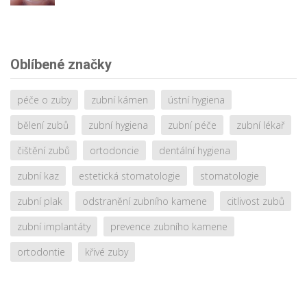
Oblíbené značky
péče o zuby
zubní kámen
ústní hygiena
bělení zubů
zubní hygiena
zubní péče
zubní lékař
čištění zubů
ortodoncie
dentální hygiena
zubní kaz
estetická stomatologie
stomatologie
zubní plak
odstranění zubního kamene
citlivost zubů
zubní implantáty
prevence zubního kamene
ortodontie
křivé zuby