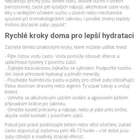
Nejčastější příčiny jsou: bělení zubů, dlouhé sucho v ústech
(xerostomie), časté pití kyselých nápojů, alkoholové ústní vody,
léky s vedlejším účinkem sucho v ústech nebo mechanické
vysušení při stomatologickém zákroku. I prudké změny teploty
mohou dočasně zuby „vysušit“.
Rychlé kroky doma pro lepší hydrataci
Začněte těmito praktickými kroky, které můžete udělat hned:
- Pijte čistou vodu často. Voda pomůže obnovit vlhkost a
spláchnout kyseliny z povrchu zubů.
- Žvýkejte bezcukrovou žvýkačku se xylitolem. Podpoříte tvorbu
slin, které přirozeně hydratují a přináší minerály.
- Používejte fluoridovou pastu a pasty pro citlivé zuby (obsahující
třeba dusičnan draselný nebo arginin). Ty ucpat tubuly a snižují
bolest.
- Vyhněte se alkoholovým ústním vodám a agresivním bělícím
přípravkům krátce po zákroku.
- Omezte kyselé potraviny a nápoje, nebo je pijte přes brčko,
abyste snížili kontakt s povrchem zubů.
Pokud jste právě podstoupili bělení nebo větší ošetření, zubaři
často doporučují zvýšenou péči 48–72 hodin – v té době jsou
zuby citlivější a snadněji ztrácejí vlhkost.