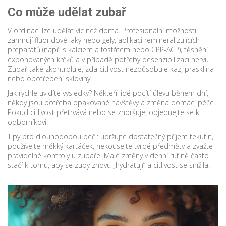
Co může udělat zubař
V ordinaci lze udělat víc než doma. Profesionální možnosti
zahrnují fluoridové laky nebo gely, aplikaci remineralizujících
preparátů (např. s kalciem a fosfátem nebo CPP-ACP), těsnění
exponovaných krčků a v případě potřeby desenzibilizaci nervu.
Zubař také zkontroluje, zda citlivost nezpůsobuje kaz, prasklina
nebo opotřebení skloviny.
Jak rychle uvidíte výsledky? Někteří lidé pocítí úlevu během dní,
někdy jsou potřeba opakované návštěvy a změna domácí péče.
Pokud citlivost přetrvává nebo se zhoršuje, objednejte se k
odborníkovi.
Tipy pro dlouhodobou péči: udržujte dostatečný příjem tekutin,
používejte měkký kartáček, nekousejte tvrdé předměty a zvažte
pravidelné kontroly u zubaře. Malé změny v denní rutině často
stačí k tomu, aby se zuby znovu „hydratují“ a citlivost se snížila.