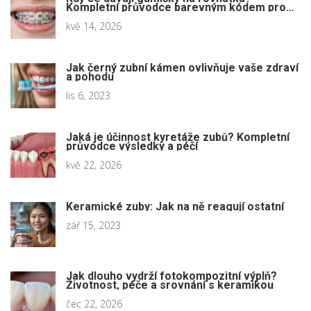
Kompletní průvodce barevným kódem pro
pacienty
kvě 14, 2026
Jak černý zubní kámen ovlivňuje vaše zdraví
a pohodu
lis 6, 2023
Jaká je účinnost kyretáže zubů? Kompletní
průvodce výsledky a péčí
kvě 22, 2026
Keramické zuby: Jak na ně reagují ostatní
zář 15, 2023
Jak dlouho vydrží fotokompozitní výplň?
Životnost, péče a srovnání s keramikou
čec 22, 2026