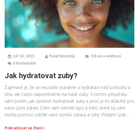
zář 30, 2023
Pavel Novotný
Zdraví a wellness
0 Komentáře
Jak hydratovat zuby?
Zajímavé je, že se neustále staráme o hydrataci naší pokožky a
těla, ale často zapomínáme na naše zuby. V tomto příspěvku
vám povím, jak správně hydratovat zuby a proč je to důležité pro
naše ústní zdraví. Dám vám několik tipů a triků, které by vám
mohly pomoci udržet vaše úsměv zdravý a silný. Přidám i pár
rad, jak se vyhnout dehydrataci zubů. Takže pojďme se ponořit
Pokračovat ve čtení
do světa zubní hygieny.