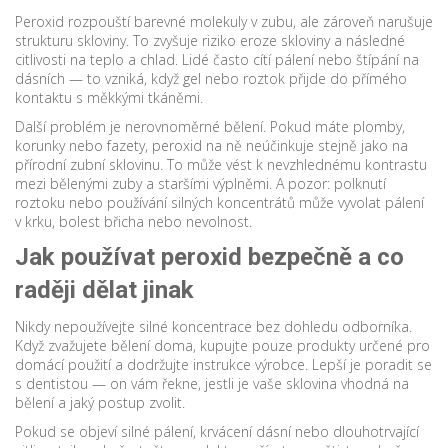
Peroxid rozpouští barevné molekuly v zubu, ale zároveň narušuje
strukturu skloviny. To zvyšuje riziko eroze skloviny a následné
citlivosti na teplo a chlad. Lidé často cítí pálení nebo štípání na
dásních — to vzniká, když gel nebo roztok přijde do přímého
kontaktu s měkkými tkáněmi.
Další problém je nerovnoměrné bělení. Pokud máte plomby,
korunky nebo fazety, peroxid na ně neúčinkuje stejně jako na
přírodní zubní sklovinu. To může vést k nevzhlednému kontrastu
mezi bělenými zuby a staršími výplněmi. A pozor: polknutí
roztoku nebo používání silných koncentrátů může vyvolat pálení
v krku, bolest břicha nebo nevolnost.
Jak používat peroxid bezpečně a co
raději dělat jinak
Nikdy nepoužívejte silné koncentrace bez dohledu odborníka.
Když zvažujete bělení doma, kupujte pouze produkty určené pro
domácí použití a dodržujte instrukce výrobce. Lepší je poradit se
s dentistou — on vám řekne, jestli je vaše sklovina vhodná na
bělení a jaký postup zvolit.
Pokud se objeví silné pálení, krvácení dásní nebo dlouhotrvající