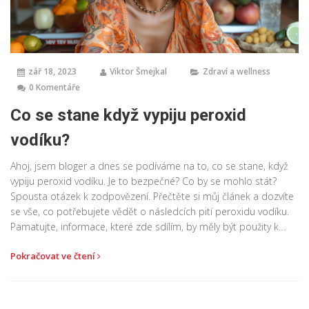
zář 18, 2023
Viktor Šmejkal
Zdraví a wellness
0 Komentáře
Co se stane když vypiju peroxid
vodíku?
Ahoj, jsem bloger a dnes se podíváme na to, co se stane, když
vypiju peroxid vodíku. Je to bezpečné? Co by se mohlo stát?
Spousta otázek k zodpovězení. Přečtěte si můj článek a dozvíte
se vše, co potřebujete vědět o následcích pití peroxidu vodíku.
Pamatujte, informace, které zde sdílím, by měly být použity k
získání poznatků a nikoli k experimentování!
Pokračovat ve čtení