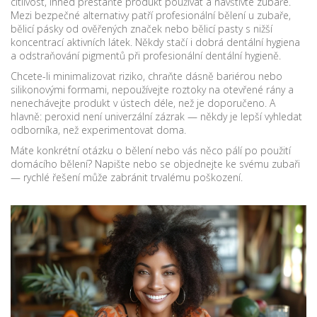
citlivost, ihned přestaňte produkt používat a navštivte zubaře.
Mezi bezpečné alternativy patří profesionální bělení u zubaře,
bělicí pásky od ověřených značek nebo bělicí pasty s nižší
koncentrací aktivních látek. Někdy stačí i dobrá dentální hygiena
a odstraňování pigmentů při profesionální dentální hygieně.
Chcete-li minimalizovat riziko, chraňte dásně bariérou nebo
silikonovými formami, nepoužívejte roztoky na otevřené rány a
nenechávejte produkt v ústech déle, než je doporučeno. A
hlavně: peroxid není univerzální zázrak — někdy je lepší vyhledat
odborníka, než experimentovat doma.
Máte konkrétní otázku o bělení nebo vás něco pálí po použití
domácího bělení? Napište nebo se objednejte ke svému zubaři
— rychlé řešení může zabránit trvalému poškození.