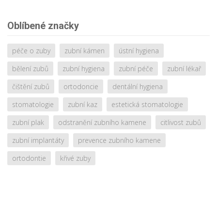
Oblíbené značky
péče o zuby
zubní kámen
ústní hygiena
bělení zubů
zubní hygiena
zubní péče
zubní lékař
čištění zubů
ortodoncie
dentální hygiena
stomatologie
zubní kaz
estetická stomatologie
zubní plak
odstranění zubního kamene
citlivost zubů
zubní implantáty
prevence zubního kamene
ortodontie
křivé zuby