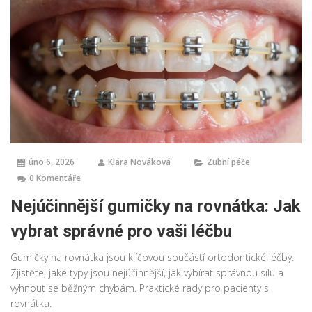
úno 6, 2026
Klára Nováková
Zubní péče
0 Komentáře
Nejúčinnější gumičky na rovnátka: Jak
vybrat správné pro vaši léčbu
Gumičky na rovnátka jsou klíčovou součástí ortodontické léčby.
Zjistěte, jaké typy jsou nejúčinnější, jak vybírat správnou sílu a
vyhnout se běžným chybám. Praktické rady pro pacienty s
rovnátka.