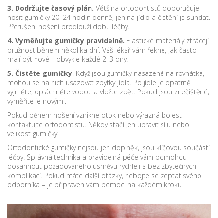
3. Dodržujte časový plán.
Většina ortodontistů doporučuje
nosit gumičky 20–24 hodin denně, jen na jídlo a čistění je sundat.
Přerušení nošení prodlouží dobu léčby.
4. Vyměňujte gumičky pravidelně.
Elastické materiály ztrácejí
pružnost během několika dní. Váš lékař vám řekne, jak často
mají být nové – obvykle každé 2–3 dny.
5. Čistěte gumičky.
Když jsou gumičky nasazené na rovnátka,
mohou se na nich usazovat zbytky jídla. Po jídle je opatrně
vyjměte, opláchněte vodou a vložte zpět. Pokud jsou znečištěné,
vyměňte je novými.
Pokud během nošení vznikne otok nebo výrazná bolest,
kontaktujte ortodontistu. Někdy stačí jen upravit sílu nebo
velikost gumičky.
Orto­dontické gumičky nejsou jen doplněk, jsou klíčovou součástí
léčby. Správná technika a pravidelná péče vám pomohou
dosáhnout požadovaného úsměvu rychleji a bez zbytečných
komplikací. Pokud máte další otázky, nebojte se zeptat svého
odborníka – je připraven vám pomoci na každém kroku.