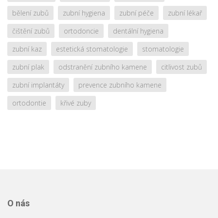
bělení zubů
zubní hygiena
zubní péče
zubní lékař
čištění zubů
ortodoncie
dentální hygiena
zubní kaz
estetická stomatologie
stomatologie
zubní plak
odstranění zubního kamene
citlivost zubů
zubní implantáty
prevence zubního kamene
ortodontie
křivé zuby
O nás