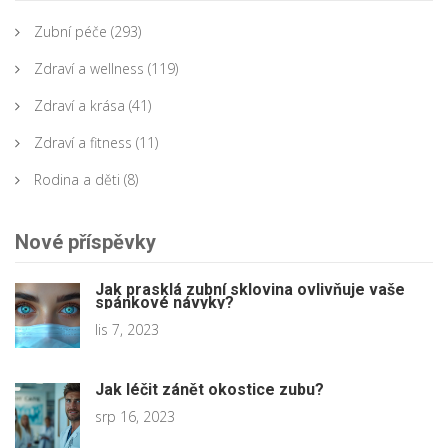
Zubní péče
(293)
Zdraví a wellness
(119)
Zdraví a krása
(41)
Zdraví a fitness
(11)
Rodina a děti
(8)
Nové příspěvky
Jak prasklá zubní sklovina ovlivňuje vaše
spánkové návyky?
lis 7, 2023
Jak léčit zánět okostice zubu?
srp 16, 2023