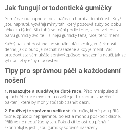
Jak fungují ortodontické gumičky
Gumičky jsou napnuté mezi háčky na horní a dolní čelisti. Když
jsou napnuté, vytvářejí mírný tah, který posouvá zuby po dobu
několika týdnů. Síla tahů se mění podle toho, jakou velikost a
barvu gumičky zvolíte – silnější gumičky tahají více, tenčí méně.
Každý pacient dostane individuální plán: kolik gumiček nosit
denně, jak dlouho je nechat nasazené a kdy je měnit. Váš
ortodontista vám ukáže správný způsob nasazení a naučí, jak se
vyhnout zbytečným bolestem.
Tipy pro správnou péči a každodenní
nošení
1. Nasazujte a sundávejte čisté ruce.
Před manipulací si
opláchněte ruce mýdlem a osušte je. To zabrání zavlečení
bakterií, které by mohly způsobit zánět dásní.
2. Používejte správnou velikost.
Gumičky, které jsou příliš
těsné, způsobí nepříjemnou bolest a mohou poškodit dásně.
Příliš volné nedají žádný tah. Pokud cítíte ostrou píchání,
zkontrolujte, jestli jsou gumičky správně nasazeny.