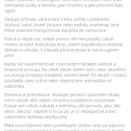
záchranné služby a řekněte, jaké množství a jaké procento bylo
vypito.
Sledujte příznaky: silná bolest v krku, potíže s polykáním,
dušnost, kašel, krvavé zvracení nebo mdloby znamenají, že je
třeba okamžitě transportovat pacienta do nemocnice.
Pokud si nejste jisti, volejte pomoc dřív než později. Lékaři
mohou provést endoskopii jícnu, ošetřit popáleniny a sledovat
dýchání a cirkulaci. V případě plicní embolie je nutná urgentní
péče.
Raději než experimentovat s peroxidem hledejte ověřené a
bezpečné postupy. Na citlivé dásně, bělení zubů nebo dezinfekci
úst existují produkty schválené zubními lékaři. Při ránách v ústech
používejte slaný roztok nebo doporučené antiseptiká od
odborníka.
Prevence je jednoduchá: skladujte peroxid v původním obalu,
mimo dosah dětí, řádně označený a odděleně od potravin.
Pokud vám někdo nabádá k vnitřnímu užití peroxidu jako „lék“
nebo „detoxu“, napište si to za uši: je to nebezpečné a bez
odborného dohledu nepřípustné.
Máte-li pochybnosti nebo potřebujete rychlou radu po expozici,
kontaktujte toxikologické centrum nebo svůj zubař/lékař. Rychlé