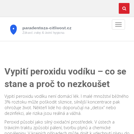
Vypití peroxidu vodíku – co se
stane a proč to nezkoušet
Vypití peroxidu vodíku není domácí lék. I malé množství běžného
3% roztoku může poškodit sliznice, silnější koncentrace pak
ohrožuje život. Někteří lidé ho doporučují na „detox“ nebo
dezinfekci, ale rizika jsou reálná a vážná.
Peroxid působí jako silný oxidační prostředek. V ústech a
trávicím traktu způsobí pálení, tvorbu plynů a chemické
popáleniny. V krajních případech může dojít k vdechnutí plynu do