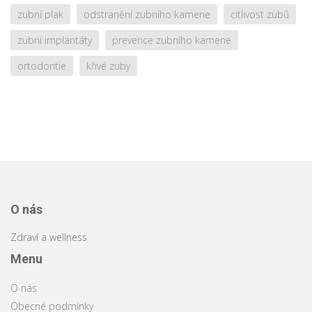
zubní plak
odstranění zubního kamene
citlivost zubů
zubní implantáty
prevence zubního kamene
ortodontie
křivé zuby
O nás
Zdraví a wellness
Menu
O nás
Obecné podmínky