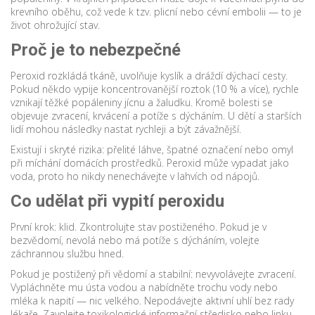
krevního oběhu, což vede k tzv. plicní nebo cévní embolii — to je
život ohrožující stav.
Proč je to nebezpečné
Peroxid rozkládá tkáně, uvolňuje kyslík a dráždí dýchací cesty.
Pokud někdo vypije koncentrovanější roztok (10 % a více), rychle
vznikají těžké popáleniny jícnu a žaludku. Kromě bolesti se
objevuje zvracení, krvácení a potíže s dýcháním. U dětí a starších
lidí mohou následky nastat rychleji a být závažnější.
Existují i skryté rizika: přelité láhve, špatné označení nebo omyl
při míchání domácích prostředků. Peroxid může vypadat jako
voda, proto ho nikdy nenechávejte v lahvích od nápojů.
Co udělat při vypití peroxidu
První krok: klid. Zkontrolujte stav postiženého. Pokud je v
bezvědomí, nevolá nebo má potíže s dýcháním, volejte
záchrannou službu hned.
Pokud je postižený při vědomí a stabilní: nevyvolávejte zvracení.
Vypláchněte mu ústa vodou a nabídněte trochu vody nebo
mléka k napití — nic velkého. Nepodávejte aktivní uhlí bez rady
lékaře. Zavolejte toxikologické informační středisko nebo linku