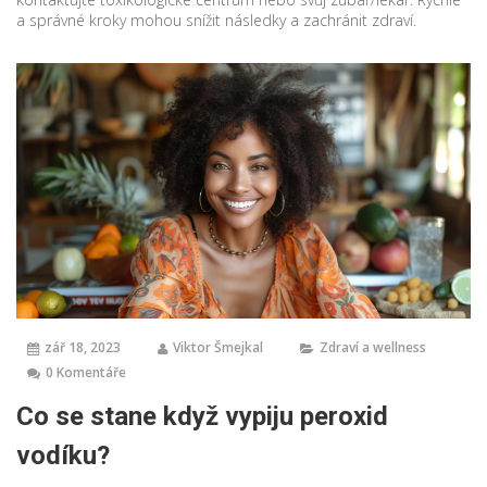
a správné kroky mohou snížit následky a zachránit zdraví.
zář 18, 2023
Viktor Šmejkal
Zdraví a wellness
0 Komentáře
Co se stane když vypiju peroxid
vodíku?