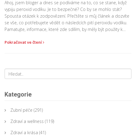
Ahoj, jsem bloger a dnes se podíváme na to, co se stane, když
vypiju peroxid vodíku. Je to bezpečné? Co by se mohlo stát?
Spousta otázek k zodpovězení. Přečtěte si můj článek a dozvíte
se vše, co potřebujete vědět o následcích pití peroxidu vodíku.
Pamatujte, informace, které zde sdílím, by měly být použity k
získání poznatků a nikoli k experimentování!
Pokračovat ve čtení
Kategorie
Zubní péče
(291)
Zdraví a wellness
(119)
Zdraví a krása
(41)