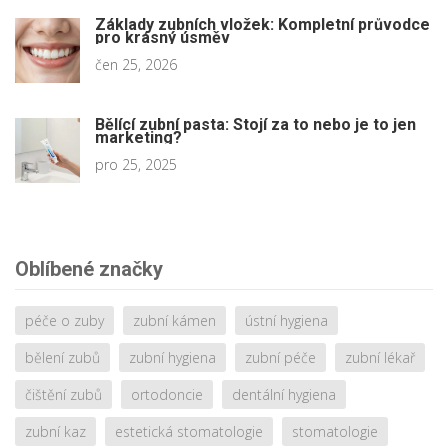
Základy zubních vložek: Kompletní průvodce
pro krásný úsměv
čen 25, 2026
Bělící zubní pasta: Stojí za to nebo je to jen
marketing?
pro 25, 2025
Oblíbené značky
péče o zuby
zubní kámen
ústní hygiena
bělení zubů
zubní hygiena
zubní péče
zubní lékař
čištění zubů
ortodoncie
dentální hygiena
zubní kaz
estetická stomatologie
stomatologie