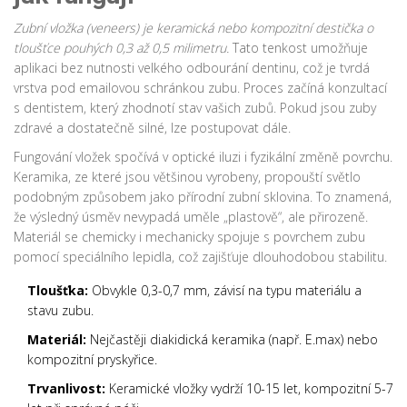
Zubní vložka (veneers) je keramická nebo kompozitní destička o
tloušťce pouhých 0,3 až 0,5 milimetru.
Tato tenkost umožňuje
aplikaci bez nutnosti velkého odbourání dentinu, což je tvrdá
vrstva pod emailovou schránkou zubu. Proces začíná konzultací
s dentistem, který zhodnotí stav vašich zubů. Pokud jsou zuby
zdravé a dostatečně silné, lze postupovat dále.
Fungování vložek spočívá v optické iluzi i fyzikální změně povrchu.
Keramika, ze které jsou většinou vyrobeny, propouští světlo
podobným způsobem jako přírodní zubní sklovina. To znamená,
že výsledný úsměv nevypadá uměle „plastově“, ale přirozeně.
Materiál se chemicky i mechanicky spojuje s povrchem zubu
pomocí speciálního lepidla, což zajišťuje dlouhodobou stabilitu.
Tloušťka:
Obvykle 0,3-0,7 mm, závisí na typu materiálu a
stavu zubu.
Materiál:
Nejčastěji diakidická keramika (např. E.max) nebo
kompozitní pryskyřice.
Trvanlivost:
Keramické vložky vydrží 10-15 let, kompozitní 5-7