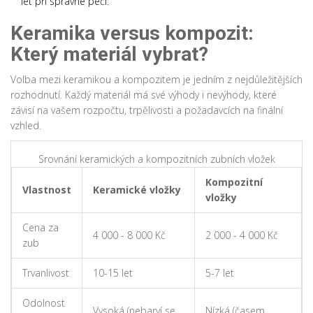
let při správné péči.
Keramika versus kompozit:
Který materiál vybrat?
Volba mezi keramikou a kompozitem je jedním z nejdůležitějších
rozhodnutí. Každý materiál má své výhody i nevýhody, které
závisí na vašem rozpočtu, trpělivosti a požadavcích na finální
vzhled.
Srovnání keramických a kompozitních zubních vložek
Kompozitní
Vlastnost
Keramické vložky
vložky
Cena za
4 000 - 8 000 Kč
2 000 - 4 000 Kč
zub
Trvanlivost
10-15 let
5-7 let
Odolnost
Vysoká (nebarví se
Nízká (časem