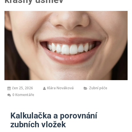
čen 25, 2026
Klára Nováková
Zubní péče
0 Komentáře
Kalkulačka a porovnání
zubních vložek