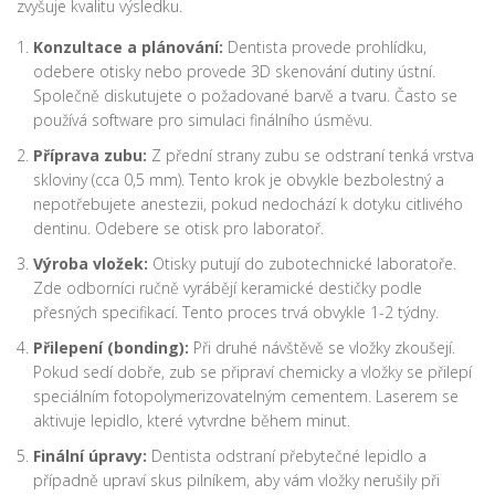
zvyšuje kvalitu výsledku.
Konzultace a plánování:
Dentista provede prohlídku,
odebere otisky nebo provede 3D skenování dutiny ústní.
Společně diskutujete o požadované barvě a tvaru. Často se
používá software pro simulaci finálního úsměvu.
Příprava zubu:
Z přední strany zubu se odstraní tenká vrstva
skloviny (cca 0,5 mm). Tento krok je obvykle bezbolestný a
nepotřebujete anestezii, pokud nedochází k dotyku citlivého
dentinu. Odebere se otisk pro laboratoř.
Výroba vložek:
Otisky putují do zubotechnické laboratoře.
Zde odborníci ručně vyrábějí keramické destičky podle
přesných specifikací. Tento proces trvá obvykle 1-2 týdny.
Přilepení (bonding):
Při druhé návštěvě se vložky zkoušejí.
Pokud sedí dobře, zub se připraví chemicky a vložky se přilepí
speciálním fotopolymerizovatelným cementem. Laserem se
aktivuje lepidlo, které vytvrdne během minut.
Finální úpravy:
Dentista odstraní přebytečné lepidlo a
případně upraví skus pilníkem, aby vám vložky nerušily při