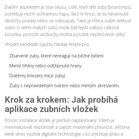
Dalším aspektem je stav skusu. Lidé, kteří drtí zuby (bruxismus),
potřebují noční ochrannou kapu. Bez ní hrozí, že by keramické
destičky praskly nebo se odloupaly. Také je třeba zvážit velikost
zubů. U velmi malých zubů může být lepší volbou celková
korunka, protože vložka by mohla působit nepřirozeně velký.
Vhodní kandidáti typicky hledají řešení pro:
Zbarvené zuby, které nereagují na běžné bělení.
Menší trhliny nebo odštípnuté hrany.
Diatémy (mezery mezi zuby).
Zuby s nepravidelným tvarem nebo mírným zkreslením.
Krok za krokem: Jak probíhá
aplikace zubních vložek
Proces instalace vložek je pečlivě naplánovaný. Cílem je
minimalizovat nepohodlí a zajistit maximální přesnost. Většina
klinik dnes využívá digitální technologie, což zrychluje práci a