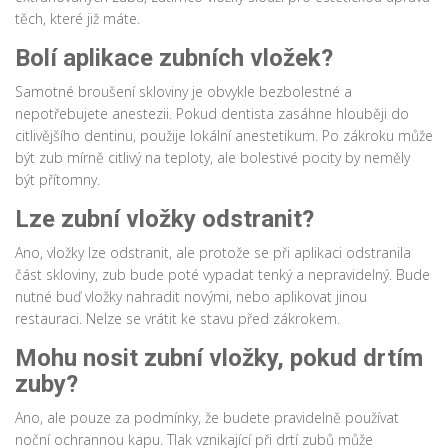
těch, které již máte.
Bolí aplikace zubních vložek?
Samotné broušení skloviny je obvykle bezbolestné a
nepotřebujete anestezii. Pokud dentista zasáhne hlouběji do
citlivějšího dentinu, použije lokální anestetikum. Po zákroku může
být zub mírně citlivý na teploty, ale bolestivé pocity by neměly
být přítomny.
Lze zubní vložky odstranit?
Ano, vložky lze odstranit, ale protože se při aplikaci odstranila
část skloviny, zub bude poté vypadat tenký a nepravidelný. Bude
nutné buď vložky nahradit novými, nebo aplikovat jinou
restauraci. Nelze se vrátit ke stavu před zákrokem.
Mohu nosit zubní vložky, pokud drtím
zuby?
Ano, ale pouze za podmínky, že budete pravidelně používat
noční ochrannou kapu. Tlak vznikající při drtí zubů může