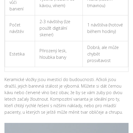
vůči
kávou, vínem)
tmavnou)
barvení
2-3 návštěvy (lze
Počet
1 návštěva (hotové
použít digitální
návštěv
během hodiny)
skener)
Dobrá, ale může
Přirozený lesk,
Estetika
chybět
hloubka barvy
prosvítavost
Keramické vložky jsou investicí do budoucnosti. Ačkoli jsou
dražší, jejich barevná stálost je výborná. Můžete si dát černou
kávu nebo červené víno bez obav, že by se vám zuby po dvou
letech začaly žloutnout. Kompozitní varianta je ideální pro ty,
kteří chtějí rychlé řešení s nižšími náklady, nebo pro mladší
pacienty, u kterých se ještě může měnit tvar obličeje a chrupu.