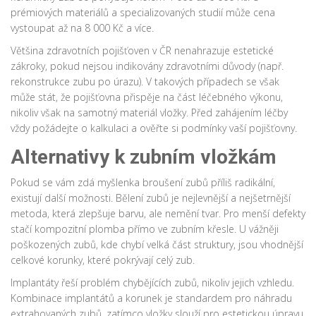
prémiových materiálů a specializovaných studií může cena
vystoupat až na 8 000 Kč a více.
Většina zdravotních pojišťoven v ČR nenahrazuje estetické
zákroky, pokud nejsou indikovány zdravotními důvody (např.
rekonstrukce zubu po úrazu). V takových případech se však
může stát, že pojišťovna přispěje na část léčebného výkonu,
nikoliv však na samotný materiál vložky. Před zahájením léčby
vždy požádejte o kalkulaci a ověřte si podmínky vaší pojišťovny.
Alternativy k zubním vložkám
Pokud se vám zdá myšlenka broušení zubů příliš radikální,
existují další možnosti. Bělení zubů je nejlevnější a nejšetrnější
metoda, která zlepšuje barvu, ale nemění tvar. Pro menší defekty
stačí kompozitní plomba přímo ve zubním křesle. U vážněji
poškozených zubů, kde chybí velká část struktury, jsou vhodnější
celkové korunky, které pokrývají celý zub.
Implantáty řeší problém chybějících zubů, nikoliv jejich vzhledu.
Kombinace implantátů a korunek je standardem pro náhradu
extrahovaných zubů, zatímco vložky slouží pro estetickou úpravu