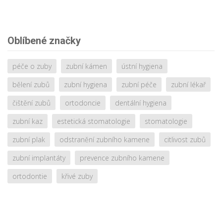
Oblíbené značky
péče o zuby
zubní kámen
ústní hygiena
bělení zubů
zubní hygiena
zubní péče
zubní lékař
čištění zubů
ortodoncie
dentální hygiena
zubní kaz
estetická stomatologie
stomatologie
zubní plak
odstranění zubního kamene
citlivost zubů
zubní implantáty
prevence zubního kamene
ortodontie
křivé zuby