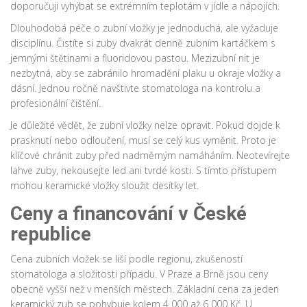
doporučuji vyhýbat se extrémním teplotám v jídle a nápojích.
Dlouhodobá péče o zubní vložky je jednoduchá, ale vyžaduje
disciplínu. Čistíte si zuby dvakrát denně zubním kartáčkem s
jemnými štětinami a fluoridovou pastou. Mezizubní nit je
nezbytná, aby se zabránilo hromadění plaku u okraje vložky a
dásní. Jednou ročně navštivte stomatologa na kontrolu a
profesionální čištění.
Je důležité vědět, že zubní vložky nelze opravit. Pokud dojde k
prasknutí nebo odloučení, musí se celý kus vyměnit. Proto je
klíčové chránit zuby před nadměrným namáháním. Neotevírejte
lahve zuby, nekousejte led ani tvrdé kosti. S tímto přístupem
mohou keramické vložky sloužit desítky let.
Ceny a financování v České
republice
Cena zubních vložek se liší podle regionu, zkušeností
stomatologa a složitosti případu. V Praze a Brně jsou ceny
obecně vyšší než v menších městech. Základní cena za jeden
keramický zub se pohybuje kolem 4 000 až 6 000 Kč. U