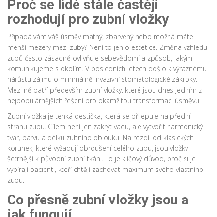
Proč se lidé stále častěji
rozhodují pro
zubní vložky
Připadá vám váš úsměv matný, zbarvený nebo možná máte
menší mezery mezi zuby? Není to jen o estetice. Změna vzhledu
zubů často zásadně ovlivňuje sebevědomí a způsob, jakým
komunikujeme s okolím. V posledních letech došlo k výraznému
nárůstu zájmu o minimálně invazivní stomatologické zákroky.
Mezi ně patří především
zubní vložky
, které jsou dnes jedním z
nejpopulárnějších řešení pro okamžitou transformaci úsměvu.
Zubní vložka je tenká destička, která se přilepuje na přední
stranu zubu. Cílem není jen zakrýt vadu, ale vytvořit harmonický
tvar, barvu a délku zubního oblouku. Na rozdíl od klasických
korunek, které vyžadují obroušení celého zubu, jsou vložky
šetrnější k původní zubní tkáni. To je klíčový důvod, proč si je
vybírají pacienti, kteří chtějí zachovat maximum svého vlastního
zubu.
Co přesně zubní vložky jsou a
jak fungují