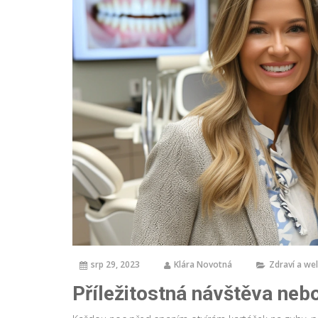
srp 29, 2023
Klára Novotná
Zdraví a we
Příležitostná návštěva neb