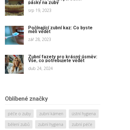
pásky na zuby
srp 19, 2023
Počínající zubní kaz: Co byste
měli vědět
zář 28, 2023
Zubní fazety pro krásný úsměv:
Vše, co potřebujete vědět
dub 24, 2024
Oblíbené značky
péče o zuby
zubní kámen
ústní hygiena
bělení zubů
zubní hygiena
zubní péče