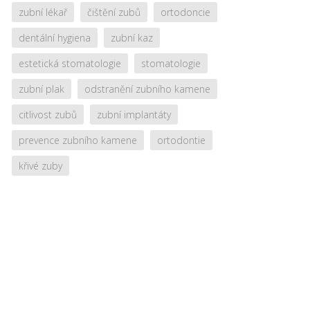
zubní lékař
čištění zubů
ortodoncie
dentální hygiena
zubní kaz
estetická stomatologie
stomatologie
zubní plak
odstranění zubního kamene
citlivost zubů
zubní implantáty
prevence zubního kamene
ortodontie
křivé zuby