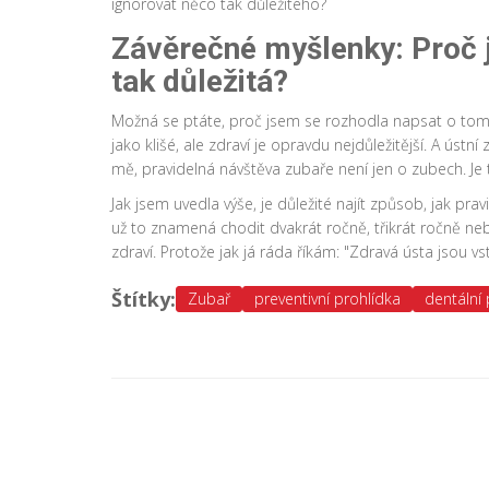
ignorovat něco tak důležitého?
Závěrečné myšlenky: Proč j
tak důležitá?
Možná se ptáte, proč jsem se rozhodla napsat o tom
jako klišé, ale zdraví je opravdu nejdůležitější. A ústn
mě, pravidelná návštěva zubaře není jen o zubech. J
Jak jsem uvedla výše, je důležité najít způsob, jak pra
už to znamená chodit dvakrát ročně, třikrát ročně nebo
zdraví. Protože jak já ráda říkám: "Zdravá ústa jsou 
Štítky:
Zubař
preventivní prohlídka
dentální