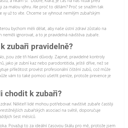
u, a říkám si: "Dobře, Klára, je čas na náš rituál před
 za malou výhru. Ale proč to dělám? Proč se snažím tak
á, že vy už to víte. Chceme se vyhnout nemilým zubařským
 kterou bychom měli dělat, aby naše ústní zdraví zůstalo na
m neměli ignorovat, a to je pravidelná návštěva zubaře.
k zubaři pravidelně?
No, jsou zde tři hlavní důvody. Zaprvé, pravidelné kontroly
, jako je zubní kaz nebo parodontitida, ještě dříve, než se
uje příležitost provést profesionální čištění zubů, což může
že vám to také pomoci ušetřit peníze, protože prevence je
 chodit k zubaři?
 zdraví. Někteří lidé mohou potřebovat navštívit zubaře častěji
prestižnějších zubařských asociací na světě, doporučuje
každých šest měsíců.
oka. Považuji to za ideální časovou škálu pro mě, protože jsem