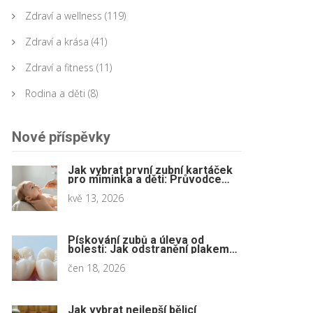
Zdraví a wellness
(119)
Zdraví a krása
(41)
Zdraví a fitness
(11)
Rodina a děti
(8)
Nové příspěvky
Jak vybrat první zubní kartáček
pro miminka a děti: Průvodce
Curaproxem
kvě 13, 2026
Pískování zubů a úleva od
bolesti: Jak odstranění plakem
chrání před kazem
čen 18, 2026
Jak vybrat nejlepší bělicí