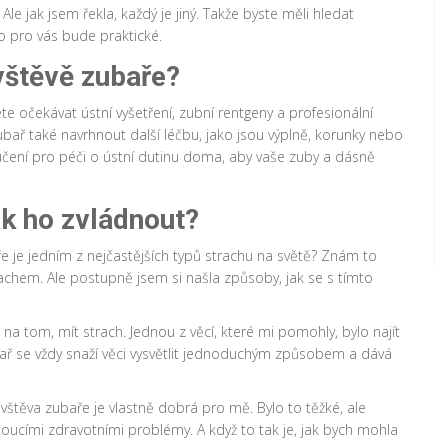
le jak jsem řekla, každý je jiný. Takže byste měli hledat
o pro vás bude praktické.
vštěvě zubaře?
e očekávat ústní vyšetření, zubní rentgeny a profesionální
ubař také navrhnout další léčbu, jako jsou výplně, korunky nebo
čení pro péči o ústní dutinu doma, aby vaše zuby a dásně
ak ho zvládnout?
ře je jedním z nejčastějších typů strachu na světě? Znám to
trachem. Ale postupně jsem si našla způsoby, jak se s tímto
na tom, mít strach. Jednou z věcí, které mi pomohly, bylo najít
ař se vždy snaží věci vysvětlit jednoduchým způsobem a dává
ávštěva zubaře je vlastně dobrá pro mě. Bylo to těžké, ale
ucími zdravotními problémy. A když to tak je, jak bych mohla