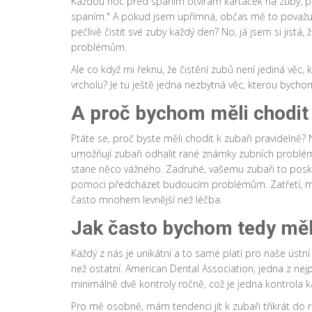
Každou noc před spaním otvírám kartáček na zuby, past
spaním." A pokud jsem upřímná, občas mě to považuji
pečlivě čistit své zuby každý den? No, já jsem si jist
problémům.
Ale co když mi řeknu, že čistění zubů není jediná věc,
vrcholu? Je tu ještě jedna nezbytná věc, kterou bycho
A proč bychom měli chodit 
Ptáte se, proč byste měli chodit k zubaři pravidelně? 
umožňují zubaři odhalit rané známky zubních problémů
stane něco vážného. Zadruhé, vašemu zubaři to poskyt
pomoci předcházet budoucím problémům. Zatřetí, mů
často mnohem levnější než léčba.
Jak často bychom tedy měli
Každý z nás je unikátní a to samé platí pro naše ústní
než ostatní. American Dental Association, jedna z nej
minimálně dvě kontroly ročně, což je jedna kontrola 
Pro mě osobně, mám tendenci jít k zubaři třikrát do r