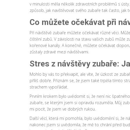
v minulosti měla několik zdravotních problémů s ústy. A
způsob, jak navštěvovat svého zubaře tak často, jak t
Co můžete očekávat při ná
Při návštěvě zubaře můžete očekávat různé věci. Můžet
čištění zubů. V závislosti na stavu vašich zubů může z
kořenové kanály. A konečně, můžete očekávat doporu
zůstaly zdravé mezi návštěvami.
Stres z návštěvy zubaře: J
Mohlo by vás to překvapit, ale víte, že úzkost ze zuba
příliš dobře. Přiznám se, že jsem také trpěla tímto s
strachem vypořádat.
Prvním krokem bylo uvědomit si, že není nic špatného 
zubaře, se kterým jsem si opravdu rozuměla. Můj zub
mi pocit, že jsem ve dobrých rukou.
Další věcí, která mi pomohla, bylo uvědomění si, že n
nakonec jsem si uvědomila, že mě to chrání před budo