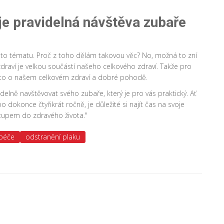
e pravidelná návštěva zubaře
to tématu. Proč z toho dělám takovou věc? No, možná to zní
í zdraví je velkou součástí našeho celkového zdraví. Takže pro
e to o našem celkovém zdraví a dobré pohodě.
videlně navštěvovat svého zubaře, který je pro vás praktický. Ať
 dokonce čtyřikrát ročně, je důležité si najít čas na svoje
vstupem do zdravého života."
 péče
odstranění plaku