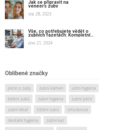
Jak se připravit na
veneers zuby
srp 28, 2023
Vše, co potřebujete vědět o
zubních fazetách: Kompletní
průvodce procesem
úno 21, 2024
Oblíbené značky
péče o zuby
zubní kámen
ústní hygiena
bělení zubů
zubní hygiena
zubní péče
zubní lékař
čištění zubů
ortodoncie
dentální hygiena
zubní kaz