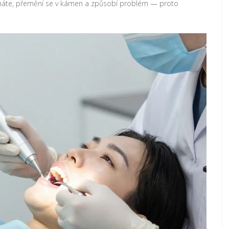
necháte, přemění se v kámen a způsobí problém — proto