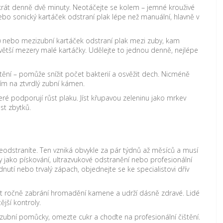
akrát denně dvě minuty. Neotáčejte se kolem – jemné krouživé
nebo sonický kartáček odstraní plak lépe než manuální, hlavně v
) nebo mezizubní kartáček odstraní plak mezi zuby, kam
větší mezery malé kartáčky. Udělejte to jednou denně, nejlépe
tění – pomůže snížit počet bakterií a osvěžit dech. Nicméně
ím na ztvrdlý zubní kámen.
teré podporují růst plaku. Jíst křupavou zeleninu jako mrkev
st zbytků.
eodstraníte. Ten vzniká obvykle za pár týdnů až měsíců a musí
y jako pískování, ultrazvukové odstranění nebo profesionální
nutí nebo trvalý zápach, objednejte se ke specialistovi dřív
rát ročně zabrání hromadění kamene a udrží dásně zdravé. Lidé
jší kontroly.
izubní pomůcky, omezte cukr a choďte na profesionální čištění.