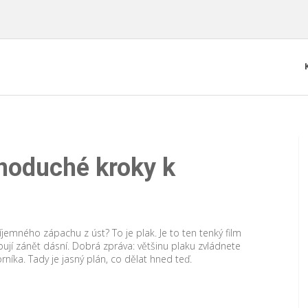
dnoduché kroky k
jemného zápachu z úst? To je plak. Je to ten tenký film
bují zánět dásní. Dobrá zpráva: většinu plaku zvládnete
níka. Tady je jasný plán, co dělat hned teď.