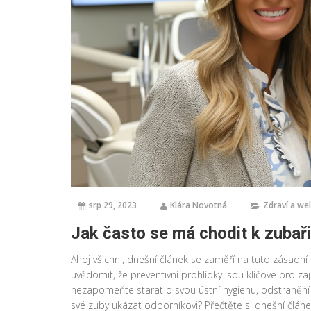
srp 29, 2023
Klára Novotná
Zdraví a we
Jak často se má chodit k zubař
Ahoj všichni, dnešní článek se zaměří na tuto zásadní 
uvědomit, že preventivní prohlídky jsou klíčové pro za
nezapomeňte starat o svou ústní hygienu, odstranění 
své zuby ukázat odborníkovi? Přečtěte si dnešní článe