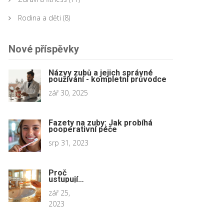
Rodina a děti
(8)
Nové příspěvky
Názvy zubů a jejich správné
používání - kompletní průvodce
zář 30, 2025
Fazety na zuby: Jak probíhá
pooperativní péče
srp 31, 2023
Proč
ustupují
dásně?
zář 25,
2023