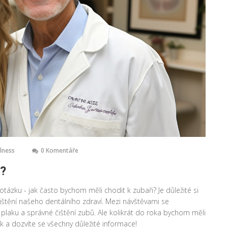
llness
0 Komentáře
i?
otázku - jak často bychom měli chodit k zubaři? Je důležité si
jištění našeho dentálního zdraví. Mezi návštěvami se
plaku a správné čištění zubů. Ale kolikrát do roka bychom měli
k a dozvíte se všechny důležité informace!