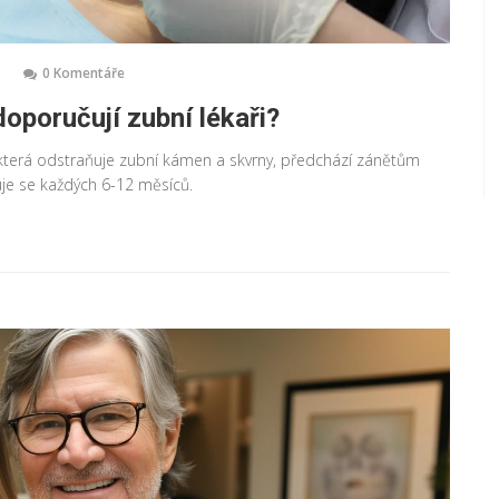
0 Komentáře
doporučují zubní lékaři?
 která odstraňuje zubní kámen a skvrny, předchází zánětům
uje se každých 6-12 měsíců.