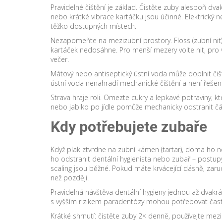
Pravidelné čištění je základ. Čistěte zuby alespoň dv
nebo krátké vibrace kartáčku jsou účinné. Elektrický 
těžko dostupných místech.
Nezapomeňte na mezizubní prostory. Floss (zubní nit
kartáček nedosáhne. Pro menší mezery volte nit, pro 
večer.
Mátový nebo antiseptický ústní voda může doplnit čiš
ústní voda nenahradí mechanické čištění a není řešen
Strava hraje roli. Omezte cukry a lepkavé potraviny, k
nebo jablko po jídle pomůže mechanicky odstranit čá
Kdy potřebujete zubaře
Když plak ztvrdne na zubní kámen (tartar), doma ho n
ho odstranit dentální hygienista nebo zubař – postup
scaling jsou běžné. Pokud máte krvácející dásně, zarud
než později.
Pravidelná návštěva dentální hygieny jednou až dvak
s vyšším rizikem paradentózy mohou potřebovat častě
Krátké shrnutí: čistěte zuby 2× denně, používejte mez