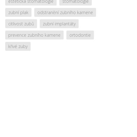
estetická stomatologie
stomatologie
zubní plak
odstranění zubního kamene
citlivost zubů
zubní implantáty
prevence zubního kamene
ortodontie
křivé zuby