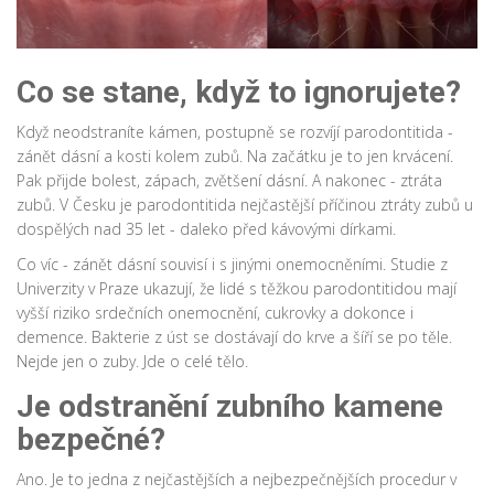
Co se stane, když to ignorujete?
Když neodstraníte kámen, postupně se rozvíjí parodontitida -
zánět dásní a kosti kolem zubů. Na začátku je to jen krvácení.
Pak přijde bolest, zápach, zvětšení dásní. A nakonec - ztráta
zubů. V Česku je parodontitida nejčastější příčinou ztráty zubů u
dospělých nad 35 let - daleko před kávovými dírkami.
Co víc - zánět dásní souvisí i s jinými onemocněními. Studie z
Univerzity v Praze ukazují, že lidé s těžkou parodontitidou mají
vyšší riziko srdečních onemocnění, cukrovky a dokonce i
demence. Bakterie z úst se dostávají do krve a šíří se po těle.
Nejde jen o zuby. Jde o celé tělo.
Je odstranění zubního kamene
bezpečné?
Ano. Je to jedna z nejčastějších a nejbezpečnějších procedur v