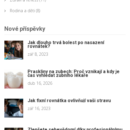
Rodina a děti
(8)
Nové příspěvky
Jak dlouho trvá bolest po nasazení
rovnátek?
zář 8, 2023
Praskliny na zubech: Proč vznikají a kdy je
čas vyhledat zubního lékaře
dub 16, 2026
Jak fixní rovnátka ovlivňují vaši stravu
zář 16, 2023
Zlepšete sebevědomí díky profesionálnímu