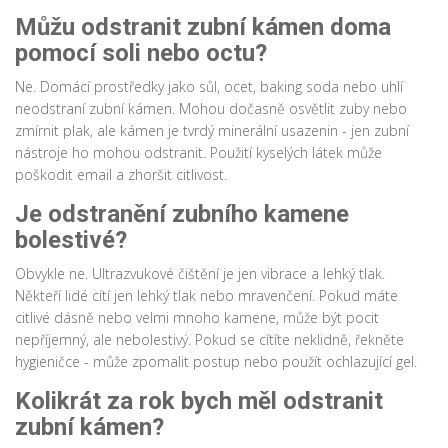
Můžu odstranit zubní kámen doma
pomocí soli nebo octu?
Ne. Domácí prostředky jako sůl, ocet, baking soda nebo uhlí
neodstraní zubní kámen. Mohou dočasně osvětlit zuby nebo
zmírnit plak, ale kámen je tvrdý minerální usazenin - jen zubní
nástroje ho mohou odstranit. Použití kyselých látek může
poškodit email a zhoršit citlivost.
Je odstranění zubního kamene
bolestivé?
Obvykle ne. Ultrazvukové čištění je jen vibrace a lehký tlak.
Někteří lidé cítí jen lehký tlak nebo mravenčení. Pokud máte
citlivé dásně nebo velmi mnoho kamene, může být pocit
nepříjemný, ale nebolestivý. Pokud se cítíte neklidně, řekněte
hygieničce - může zpomalit postup nebo použít ochlazující gel.
Kolikrát za rok bych měl odstranit
zubní kámen?