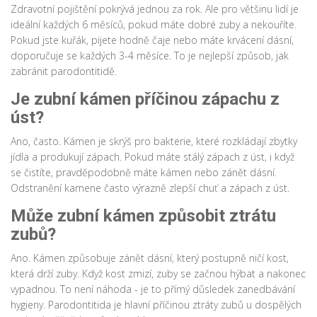
Zdravotní pojištění pokrývá jednou za rok. Ale pro většinu lidí je
ideální každých 6 měsíců, pokud máte dobré zuby a nekouříte.
Pokud jste kuřák, pijete hodně čaje nebo máte krvácení dásní,
doporučuje se každých 3-4 měsíce. To je nejlepší způsob, jak
zabránit parodontitidě.
Je zubní kámen příčinou zápachu z
úst?
Ano, často. Kámen je skrýš pro bakterie, které rozkládají zbytky
jídla a produkují zápach. Pokud máte stálý zápach z úst, i když
se čistíte, pravděpodobně máte kámen nebo zánět dásní.
Odstranění kamene často výrazně zlepší chuť a zápach z úst.
Může zubní kámen způsobit ztrátu
zubů?
Ano. Kámen způsobuje zánět dásní, který postupně ničí kost,
která drží zuby. Když kost zmizí, zuby se začnou hýbat a nakonec
vypadnou. To není náhoda - je to přímý důsledek zanedbávání
hygieny. Parodontitida je hlavní příčinou ztráty zubů u dospělých