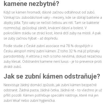
kamene nezbytné?
Když se kámen hromadí, dásně začnou odtáhnout od zubů.
Vznikají tzv. zubodásňové vaky - mezery, kde se sbírají bakterie a
zbytky jídla. Tyto vaky se nečistí četkou ani nití. Tam se bakterie
rozmnožují, způsobují zánět, krvácení dásní a bolest. V
pokročilém stádiu se ztrácí kost, která drží zuby na místě. A pak
se zuby začnou hýbat - až dopředu.
Podle studie z České zubní asociace má 78 % dospělých v
Česku alespoň mírný zubní kámen. Z toho 32 % má již příznaky
parodontitidy. A většina z nich si toho nevšímá, dokud nezačnou
zuby klesat. Odstranění kamene není luxus - je to prevence proti
ztrátě zubů.
Jak se zubní kámen odstraňuje?
Neexistuje žádný domácí způsob, jak zubní kámen bezpečně
odstranit. Žádná pasta, žádná četka, žádná nit - to všechno je už
příliš pozdě. Kámen potřebuje speciální nástroje, které má jen
zubní lékař nebo zubní hygienička.