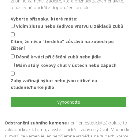
zubního kamene. Zadejte, které příznaky zaznamenáváte,
a následně obdržíte doporučení pro akci.
Vyberte příznaky, které máte:
Vidím žlutou nebo šedivou vrstvu u základů zubů
Cítím, že něco "tvrdého" zůstává na zubech po
čištění
Dásně krvácí při čištění zubů nebo jídle
Mám stálý kovový chuť v ústech nebo zápach
Zuby začínají hýbat nebo jsou citlivé na
studené/horké jídlo
Vyhodnoťte
Odstranění zubního kamene
není jen estetický zákrok. Je to
základní krok k tomu, abyste si udrželi zuby celý život. Mnoho lidí
si myslí, že kámen je jen nepříjemná vrstvička na zubech, kterou