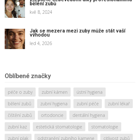
bělení zubů
kvě 8, 2024
Jak se mezera mezi zuby může stát vaší
výhodou
led 4, 2026
Oblíbené značky
péče o zuby
zubní kámen
ústní hygiena
bělení zubů
zubní hygiena
zubní péče
zubní lékař
čištění zubů
ortodoncie
dentální hygiena
zubní kaz
estetická stomatologie
stomatologie
zubní plak
odstranění zubního kamene
citlivost zubů