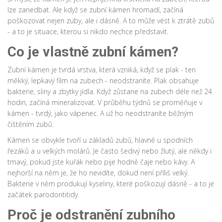
lze zanedbat. Ale když se zubní kámen hromadí, začíná
poškozovat nejen zuby, ale i dásně. A to může vést k ztrátě zubů
- a to je situace, kterou si nikdo nechce představit.
Co je vlastně zubní kámen?
Zubní kámen je tvrdá vrstva, která vzniká, když se plak - ten
měkký, lepkavý film na zubech - neodstraníte. Plak obsahuje
bakterie, sliny a zbytky jídla. Když zůstane na zubech déle než 24
hodin, začíná mineralizovat. V průběhu týdnů se proměňuje v
kámen - tvrdý, jako vápenec. A už ho neodstraníte běžným
čištěním zubů.
Kámen se obvykle tvoří u základů zubů, hlavně u spodních
řezáků a u velkých molárů. Je často šedivý nebo žlutý, ale někdy i
tmavý, pokud jste kuřák nebo pije hodně čaje nebo kávy. A
nejhorší na něm je, že ho nevidíte, dokud není příliš velký.
Bakterie v něm produkují kyseliny, které poškozují dásně - a to je
začátek parodontitidy.
Proč je odstranění zubního