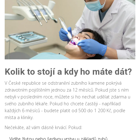
Kolik to stojí a kdy ho máte dát?
V České republice se odstranění zubního kamene pokrývá
zdravotním pojištěním jednou za 12 měsíců. Pokud jste s ním
nebyli v posledním roce, můžete si ho nechat udělat zdarma u
svého zubního lékaře. Pokud ho chcete častěji - například
každých 6 měsíců - budete platit od 500 do 1 200 Kč, podle
místa a kliniky.
Nečekáte, až vám dásně krvácí. Pokud:
Vidíte žlutou nebo šedivou vrstvu u základů zubů