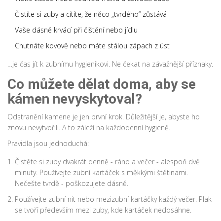
Čistíte si zuby a cítíte, že něco „tvrdého“ zůstává
Vaše dásně krvácí při čištění nebo jídlu
Chutnáte kovově nebo máte stálou zápach z úst
…je čas jít k zubnímu hygienikovi. Ne čekat na závažnější příznaky.
Co můžete dělat doma, aby se
kámen nevyskytoval?
Odstranění kamene je jen první krok. Důležitější je, abyste ho
znovu nevytvořili. A to záleží na každodenní hygieně.
Pravidla jsou jednoduchá:
Čistěte si zuby dvakrát denně - ráno a večer - alespoň dvě
minuty. Používejte zubní kartáček s měkkými štětinami.
Nečešte tvrdě - poškozujete dásně.
Používejte zubní nit nebo mezizubní kartáčky každý večer. Plak
se tvoří především mezi zuby, kde kartáček nedosáhne.