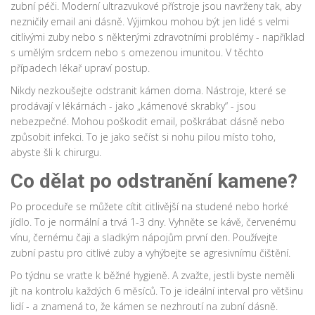
zubní péči. Moderní ultrazvukové přístroje jsou navrženy tak, aby
nezničily email ani dásně. Výjimkou mohou být jen lidé s velmi
citlivými zuby nebo s některými zdravotními problémy - například
s umělým srdcem nebo s omezenou imunitou. V těchto
případech lékař upraví postup.
Nikdy nezkoušejte odstranit kámen doma. Nástroje, které se
prodávají v lékárnách - jako „kámenové skrabky“ - jsou
nebezpečné. Mohou poškodit email, poškrábat dásně nebo
způsobit infekci. To je jako sečíst si nohu pilou místo toho,
abyste šli k chirurgu.
Co dělat po odstranění kamene?
Po proceduře se můžete cítit citlivější na studené nebo horké
jídlo. To je normální a trvá 1-3 dny. Vyhněte se kávě, červenému
vínu, černému čaji a sladkým nápojům první den. Používejte
zubní pastu pro citlivé zuby a vyhýbejte se agresivnímu čištění.
Po týdnu se vraťte k běžné hygieně. A zvažte, jestli byste neměli
jít na kontrolu každých 6 měsíců. To je ideální interval pro většinu
lidí - a znamená to, že kámen se nezhroutí na zubní dásně.