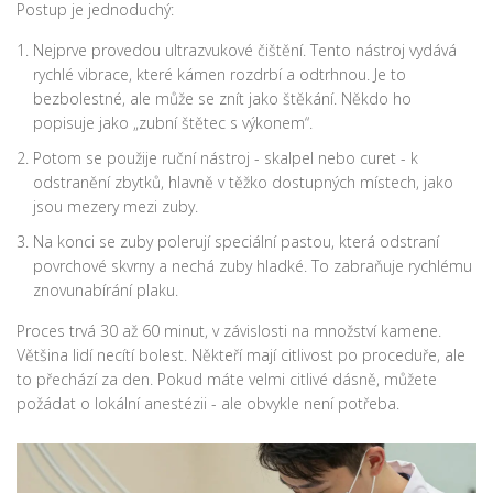
Postup je jednoduchý:
Nejprve provedou ultrazvukové čištění. Tento nástroj vydává
rychlé vibrace, které kámen rozdrbí a odtrhnou. Je to
bezbolestné, ale může se znít jako štěkání. Někdo ho
popisuje jako „zubní štětec s výkonem“.
Potom se použije ruční nástroj - skalpel nebo curet - k
odstranění zbytků, hlavně v těžko dostupných místech, jako
jsou mezery mezi zuby.
Na konci se zuby polerují speciální pastou, která odstraní
povrchové skvrny a nechá zuby hladké. To zabraňuje rychlému
znovunabírání plaku.
Proces trvá 30 až 60 minut, v závislosti na množství kamene.
Většina lidí necítí bolest. Někteří mají citlivost po proceduře, ale
to přechází za den. Pokud máte velmi citlivé dásně, můžete
požádat o lokální anestézii - ale obvykle není potřeba.