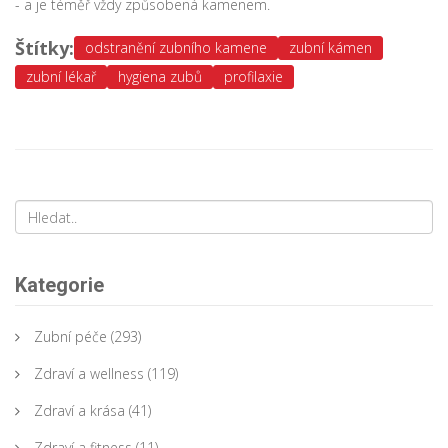
- a je téměř vždy způsobená kamenem.
Štítky:
odstranění zubního kamene
zubní kámen
zubní lékař
hygiena zubů
profilaxie
Kategorie
Zubní péče
(293)
Zdraví a wellness
(119)
Zdraví a krása
(41)
Zdraví a fitness
(11)