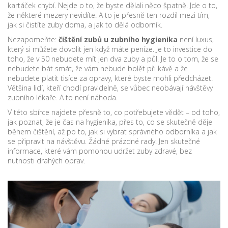
kartáček chybí. Nejde o to, že byste dělali něco špatně. Jde o to,
že některé mezery nevidíte. A to je přesně ten rozdíl mezi tím,
jak si čistíte zuby doma, a jak to dělá odborník.
Nezapomeňte:
čištění zubů u zubního hygienika
není luxus,
který si můžete dovolit jen když máte peníze. Je to investice do
toho, že v 50 nebudete mít jen dva zuby a půl. Je to o tom, že se
nebudete bát smát, že vám nebude bolět při kávě a že
nebudete platit tisíce za opravy, které byste mohli předcházet.
Většina lidí, kteří chodí pravidelně, se vůbec neobávají návštěvy
zubního lékaře. A to není náhoda.
V této sbírce najdete přesně to, co potřebujete vědět – od toho,
jak poznat, že je čas na hygienika, přes to, co se skutečně děje
během čištění, až po to, jak si vybrat správného odborníka a jak
se připravit na návštěvu. Žádné prázdné rady. Jen skutečné
informace, které vám pomohou udržet zuby zdravé, bez
nutnosti drahých oprav.