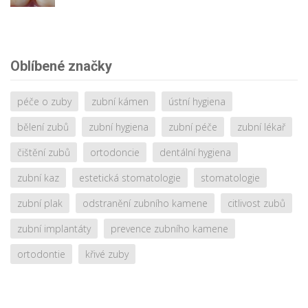
Oblíbené značky
péče o zuby
zubní kámen
ústní hygiena
bělení zubů
zubní hygiena
zubní péče
zubní lékař
čištění zubů
ortodoncie
dentální hygiena
zubní kaz
estetická stomatologie
stomatologie
zubní plak
odstranění zubního kamene
citlivost zubů
zubní implantáty
prevence zubního kamene
ortodontie
křivé zuby