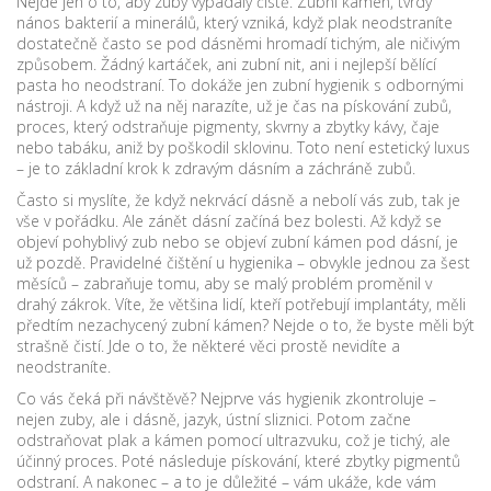
Nejde jen o to, aby zuby vypadaly čistě.
Zubní kámen
,
tvrdý
nános bakterií a minerálů, který vzniká, když plak neodstraníte
dostatečně často
se pod dásněmi hromadí tichým, ale ničivým
způsobem. Žádný kartáček, ani zubní nit, ani i nejlepší bělící
pasta ho neodstraní. To dokáže jen zubní hygienik s odbornými
nástroji. A když už na něj narazíte, už je čas na
pískování zubů
,
proces, který odstraňuje pigmenty, skvrny a zbytky kávy, čaje
nebo tabáku, aniž by poškodil sklovinu
. Toto není estetický luxus
– je to základní krok k zdravým dásním a záchráně zubů.
Často si myslíte, že když nekrvácí dásně a nebolí vás zub, tak je
vše v pořádku. Ale zánět dásní začíná bez bolesti. Až když se
objeví pohyblivý zub nebo se objeví zubní kámen pod dásní, je
už pozdě. Pravidelné čištění u hygienika – obvykle jednou za šest
měsíců – zabraňuje tomu, aby se malý problém proměnil v
drahý zákrok. Víte, že většina lidí, kteří potřebují implantáty, měli
předtím nezachycený zubní kámen? Nejde o to, že byste měli být
strašně čistí. Jde o to, že některé věci prostě nevidíte a
neodstraníte.
Co vás čeká při návštěvě? Nejprve vás hygienik zkontroluje –
nejen zuby, ale i dásně, jazyk, ústní sliznici. Potom začne
odstraňovat plak a kámen pomocí ultrazvuku, což je tichý, ale
účinný proces. Poté následuje pískování, které zbytky pigmentů
odstraní. A nakonec – a to je důležité – vám ukáže, kde vám