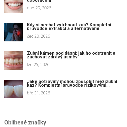
doporučení
dub 29, 2026
Kdy si nechat vytrhnout zub? Kompletní
průvodce extrakcí a alternativami
čec 20, 2026
Zubní kámen pod dásní: jak ho odstranit a
zachovat zdravý úsměv
led 25, 2026
Jaké potraviny mohou způsobit mezizubní
kaz? Komplettní průvodce rizikovými
potravinami
bře 31, 2026
Oblíbené značky