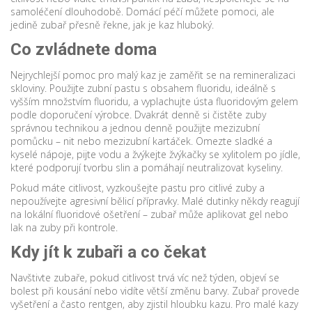
samoléčení dlouhodobě. Domácí péčí můžete pomoci, ale
jedině zubař přesně řekne, jak je kaz hluboký.
Co zvládnete doma
Nejrychlejší pomoc pro malý kaz je zaměřit se na remineralizaci
skloviny. Použijte zubní pastu s obsahem fluoridu, ideálně s
vyšším množstvím fluoridu, a vyplachujte ústa fluoridovým gelem
podle doporučení výrobce. Dvakrát denně si čistěte zuby
správnou technikou a jednou denně použijte mezizubní
pomůcku – nit nebo mezizubní kartáček. Omezte sladké a
kyselé nápoje, pijte vodu a žvýkejte žvýkačky se xylitolem po jídle,
které podporují tvorbu slin a pomáhají neutralizovat kyseliny.
Pokud máte citlivost, vyzkoušejte pastu pro citlivé zuby a
nepoužívejte agresivní bělicí přípravky. Malé dutinky někdy reagují
na lokální fluoridové ošetření – zubař může aplikovat gel nebo
lak na zuby při kontrole.
Kdy jít k zubaři a co čekat
Navštivte zubaře, pokud citlivost trvá víc než týden, objeví se
bolest při kousání nebo vidíte větší změnu barvy. Zubař provede
vyšetření a často rentgen, aby zjistil hloubku kazu. Pro malé kazy