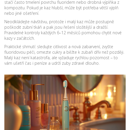
stačí často tmelení povrchu fluoridem nebo drobná výplňka z
kompozitu. Pokud je kaz hlubší, může být potřeba větší výplň
nebo jiné ošetření.
Neodkládejte návštěvu, protože i malý kaz může postupně
poškodit zubní tkáň a pak jsou řešení složitější a dražší.
Pravidelné kontroly každých 6–12 měsíců pomohou chytit nové
kazy v začátcích.
Praktické shrnutí: sledujte citlivost a nová zabarvení, zvyšte
fluoridovou péči, omezte cukry a běžte k zubaři dřív než později.
Malý kaz není katastrofa, ale vyžaduje rychlou pozornost – to
vám ušetří čas i peníze a udrží zuby zdravé dlouho.