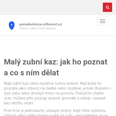
Malý zubní kaz: jak ho poznat
a co s ním dělat
Malý zubní kaz často nezačne ostrou bolestí. Nejčastěji ho
poznáte jako citlivost na sladké nebo studené, jemné zbarvení v
rýze zubu nebo drsnější místo na povrchu. Pokud ho chytíte
včas, můžete jeho postup výrazně zpomalit a někdy i zastavit
bez většího vrtání.
První krok je jednoduchý: sledujte změny. Když cítíte zvýšenou
citlivost nebo vidíte tmavší puntík na zubu, nespoléhejte se na