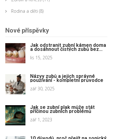
Rodina a děti
(8)
Nové příspěvky
Jak odstranit zubní kámen doma
a dosáhnout čistých zubů bez
návštěvy zubaře
lis 15, 2025
Názvy zubů a jejich správné
používání - kompletní průvodce
zář 30, 2025
Jak se zubní plak může stát
příčinou zubních problémů
zář 1, 2023
10 důvodů, proč přejít na sonický