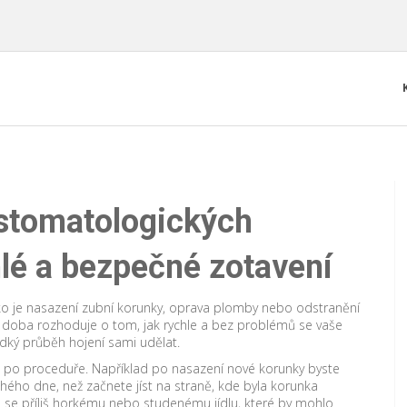
stomatologických
hlé a bezpečné zotavení
ko je nasazení zubní korunky, oprava plomby nebo odstranění
to doba rozhoduje o tom, jak rychle a bez problémů se vaše
adký průběh hojení sami udělat.
íst po proceduře. Například po nasazení nové korunky byste
hého dne, než začnete jíst na straně, kde byla korunka
e se příliš horkému nebo studenému jídlu, které by mohlo