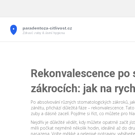
Rekonvalescence po 
zákrocích: jak na ryc
Po absolvování různých stomatologických zákroků, ja
zánětu, přichází důležitá fáze – rekonvalescence. Ta
zuby a dásně zacelí. Pojďme si říct, co můžete pro hl
Nejdřív je důležité vědět, kdy můžete opatrně začít j
měli počkat nejméně několik hodin, ideálně až do dru
nasazena. Volte měkké a nelepivé potraviny, vyhýbejt