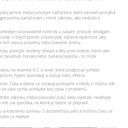
ěte zuby jemně, třeba sonickým kartáčkem, který zároveň pomáhá
gresivnímu kartáčování v místě zákroku, aby nedošlo k
nejte na pravidelné kontroly u zubaře, protože amalgám
at. U bílých plomb a fazet platí zvýšená opatrnost, aby
na nich nejsou praskliny nebo barevné změny.
oky, pomůže studený obklad a léky proti bolesti, které vám
né zarudnutí, hnisání nebo zvýšená teplota – to může
tou na vitamíny A, C a zinek, které podporují rychlejší
proces hojeni zpomalují a zvyšují riziko infekce.
livosti. Zuby a dásně se zotavují postupně a někdy si můžou dát
vy se zase rychle usmějete bez obav z problémů.
étním zákroku, třeba pískování zubů nebo kyretáži, neváhejte
t svá specifika, na která je dobré se připravit.
ému a krásnému úsměvu. S dostatečnou péčí a trochou času se
užila co nejlépe.