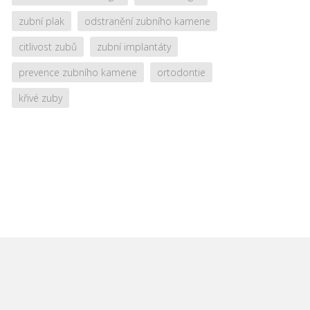
zubní plak
odstranění zubního kamene
citlivost zubů
zubní implantáty
prevence zubního kamene
ortodontie
křivé zuby