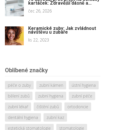
kartáček: Zdravější dásně a
čistší zuby
čec 26, 2026
Keramické zuby: Jak zvládnout
návštěvu u zubaře
lis 22, 2023
Oblíbené značky
péče o zuby
zubní kámen
ústní hygiena
bělení zubů
zubní hygiena
zubní péče
zubní lékař
čištění zubů
ortodoncie
dentální hygiena
zubní kaz
estetická stomatologie
stomatologie