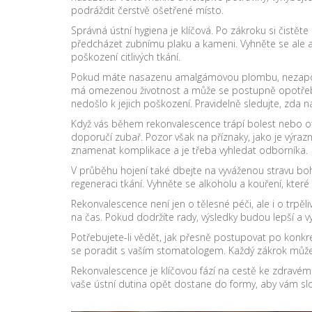
podráždit čerstvě ošetřené místo.
Správná ústní hygiena je klíčová. Po zákroku si čist
předcházet zubnímu plaku a kameni. Vyhněte se ale a
poškození citlivých tkání.
Pokud máte nasazenu amalgámovou plombu, nezapomí
má omezenou životnost a může se postupně opotřebov
nedošlo k jejich poškození. Pravidelně sledujte, zda 
Když vás během rekonvalescence trápí bolest nebo ot
doporučí zubař. Pozor však na příznaky, jako je výraz
znamenat komplikace a je třeba vyhledat odborníka.
V průběhu hojení také dbejte na vyváženou stravu boha
regeneraci tkání. Vyhněte se alkoholu a kouření, které 
Rekonvalescence není jen o tělesné péči, ale i o trpě
na čas. Pokud dodržíte rady, výsledky budou lepší a 
Potřebujete-li vědět, jak přesně postupovat po konkr
se poradit s vaším stomatologem. Každý zákrok může mí
Rekonvalescence je klíčovou fází na cestě ke zdrav
vaše ústní dutina opět dostane do formy, aby vám slo