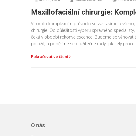
Maxillofaciální chirurgie: Komp
V tomto komplexním průvodci se zastavíme u všeho, 
chirurgie. Od důležitosti výběru správného specialisty
čeká v období rekonvalescence. Budeme se věnovat ta
položit, a podělíme se o užitečné rady, jak celý proce
Pokračovat ve čtení
O nás