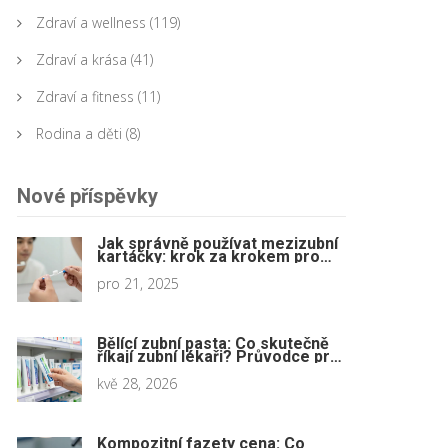
Zdraví a wellness
(119)
Zdraví a krása
(41)
Zdraví a fitness
(11)
Rodina a děti
(8)
Nové příspěvky
Jak správně používat mezizubní
kartáčky: krok za krokem pro
čistší zuby a zdravější dásně
pro 21, 2025
Bělící zubní pasta: Co skutečně
říkají zubní lékaři? Průvodce pro
rok 2026
kvě 28, 2026
Kompozitní fazety cena: Co