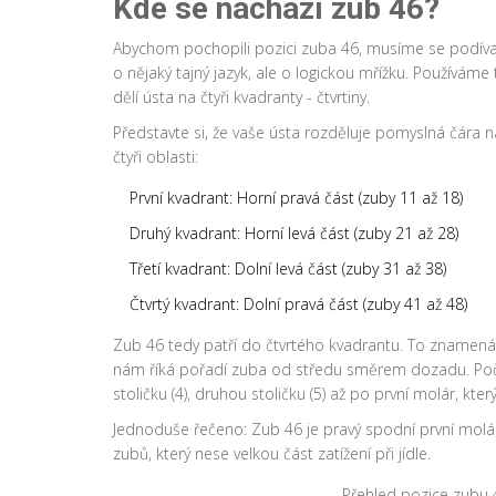
Kde se nachází zub 46?
Abychom pochopili pozici zuba 46, musíme se podívat 
o nějaký tajný jazyk, ale o logickou mřížku. Používáme 
dělí ústa na čtyři kvadranty - čtvrtiny.
Představte si, že vaše ústa rozděluje pomyslná čára 
čtyři oblasti:
První kvadrant
: Horní pravá část (zuby 11 až 18)
Druhý kvadrant
: Horní levá část (zuby 21 až 28)
Třetí kvadrant
: Dolní levá část (zuby 31 až 38)
Čtvrtý kvadrant
: Dolní pravá část (zuby 41 až 48)
Zub 46 tedy patří do čtvrtého kvadrantu. To znamen
nám říká pořadí zuba od středu směrem dozadu. Počítám
stoličku (4), druhou stoličku (5) až po první molár, kte
Jednoduše řečeno: Zub 46 je
pravý spodní první molá
zubů, který nese velkou část zatížení při jídle.
Přehled pozice zubu 4