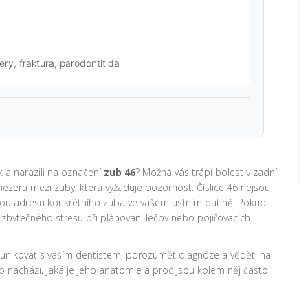
ry, fraktura, parodontitida
k a narazili na označení
zub 46
? Možná vás trápí bolest v zadní
 mezeru mezi zuby, která vyžaduje pozornost. Číslice 46 nejsou
nou adresu konkrétního zuba ve vašem ústním dutině. Pokud
zbytečného stresu při plánování léčby nebo pojiřovacích
nikovat s vaším dentistem, porozumět diagnóze a vědět, na
ub nachází, jaká je jeho anatomie a proč jsou kolem něj často