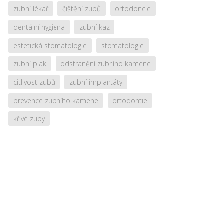
zubní lékař
čištění zubů
ortodoncie
dentální hygiena
zubní kaz
estetická stomatologie
stomatologie
zubní plak
odstranění zubního kamene
citlivost zubů
zubní implantáty
prevence zubního kamene
ortodontie
křivé zuby