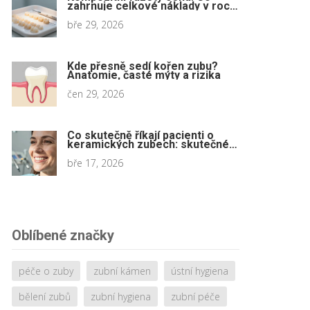
zahrnuje celkové náklady v roce
2026
bře 29, 2026
Kde přesně sedí kořen zubu?
Anatomie, časté mýty a rizika
čen 29, 2026
Co skutečně říkají pacienti o
keramických zubech: skutečné
zkušenosti z praxe
bře 17, 2026
Oblíbené značky
péče o zuby
zubní kámen
ústní hygiena
bělení zubů
zubní hygiena
zubní péče