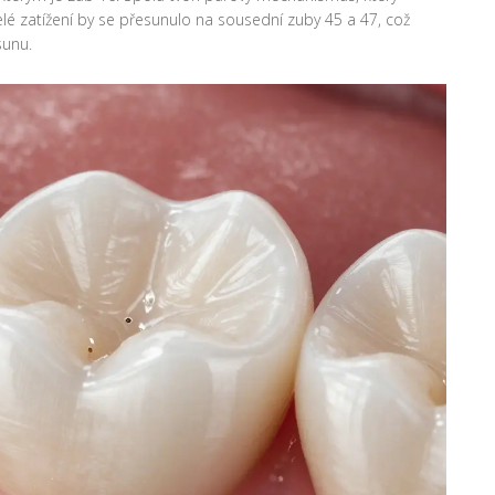
elé zatížení by se přesunulo na sousední zuby 45 a 47, což
sunu.