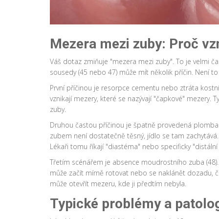
Mezera mezi zuby: Proč vz
Váš dotaz zmiňuje "mezera mezi zuby". To je velmi č
sousedy (45 nebo 47) může mít několik příčin. Není to v
První příčinou je
resorpce cementu
nebo ztráta kostní
vznikají mezery, které se nazývají "čapkové" mezery. T
zuby.
Druhou častou příčinou je špatně provedená plomb
zubem není dostatečně těsný, jídlo se tam zachytává. T
Lékaři tomu říkají "diastéma" nebo specificky "distál
Třetím scénářem je absence moudrostního zuba (48).
může začít mírně rotovat nebo se naklánět dozadu, 
může otevřít mezeru, kde ji předtím nebyla.
Typické problémy a patolo