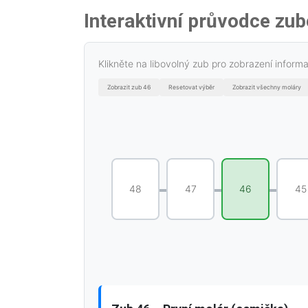
Interaktivní průvodce zu
Klikněte na libovolný zub pro zobrazení inform
Zobrazit zub 46
Resetovat výběr
Zobrazit všechny moláry
48
47
46
45