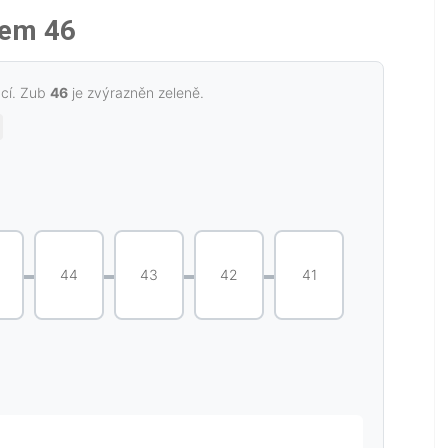
bem 46
ací. Zub
46
je zvýrazněn zeleně.
44
43
42
41