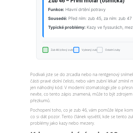
Zub 46 – První molár (osmička)
Funkce:
Hlavní drtění potravy
Sousedé:
Před ním: zub 45, za ním: zub 47
Typické problémy:
Kazy ve fyssurách, meze
Zub 46 (cílový zub)
Vybraný zub
Ostatní zuby
Podívali jste se do zrcadla nebo na rentgenový sníme
části pravé dolní čelisti, nebo vám zubní lékař zmínil
jen náhodný kód. V moderní stomatologii jde o přes
nevíte, co tento zápis znamená, může to být zdrojem 
přezkumů.
Pochopení toho, co je zub 46, vám pomůže lépe komu
co si dát pozor. Tento článek vysvětlí, kde se tento z
problémy jako kazy nebo mezery.