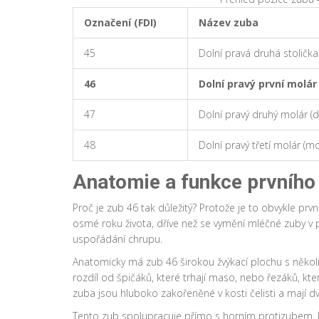
Označení (FDI)
Název zuba
45
Dolní pravá druhá stolička
46
Dolní pravý první molár
47
Dolní pravý druhý molár (d
48
Dolní pravý třetí molár (m
Anatomie a funkce prvního
Proč je zub 46 tak důležitý? Protože je to obvykle prvn
osmé roku života, dříve než se vymění mléčné zuby v p
uspořádání chrupu.
Anatomicky má zub 46 širokou žvýkací plochu s několik
rozdíl od špičáků, které trhají maso, nebo řezáků, kte
zuba jsou hluboko zakořeněné v kosti čelisti a mají d
Tento zub spolupracuje přímo s horním protizubem, k