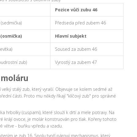
Pozice vůči zubu 46
 (sedmička)
Předseda před zubem 46
 (osmička)
Hlavní subjekt
evítka)
Soused za zubem 46
oudrostní zub)
Vyrostlý za zubem 47
 moláru
í velký stálý zub, který vyraší. Objevuje se kolem sedmé až
řední části. Proto mu někdy říkají "klíčový zub" pro správné
a hrbolky (cuspami), které slouží k drtí a mele potravy. Na
ré krájí ovoce, je molár konstruován pro tlak. Kořeny tohoto
vě větve - buňku vpředu a vzadu.
terým je zub 16. Spolu tvoří párový mechanismus, který