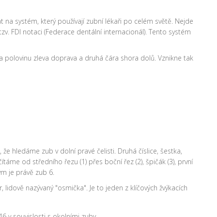
na systém, který používají zubní lékaři po celém světě. Nejde
tzv. FDI notaci (Federace dentální internacionál). Tento systém
na polovinu zleva doprava a druhá čára shora dolů. Vznikne tak
á, že hledáme zub v
dolní pravé čelisti
. Druhá číslice, šestka,
e od středního řezu (1) přes boční řez (2), špičák (3), první
rým je právě zub 6.
r
, lidově nazývaný "osmička". Je to jeden z klíčových žvýkacích
6 v souvislosti s okolními zuby