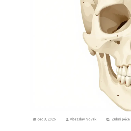
čec 3, 2026
Vitezslav Novak
Zubní péče