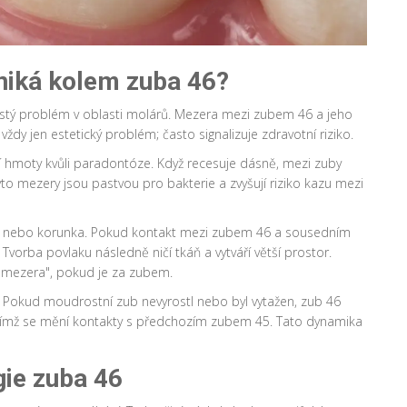
niká kolem zuba 46?
astý problém v oblasti molárů. Mezera mezi zubem 46 a jeho
ždy jen estetický problém; často signalizuje zdravotní riziko.
 hmoty kvůli paradontóze. Když recesuje dásně, mezi zuby
yto mezery jsou pastvou pro bakterie a zvyšují riziko kazu mezi
a nebo korunka. Pokud kontakt mezi zubem 46 a sousedním
vorba povlaku následně ničí tkáň a vytváří větší prostor.
ní mezera", pokud je za zubem.
 Pokud moudrostní zub nevyrostl nebo byl vytažen, zub 46
čímž se mění kontakty s předchozím zubem 45. Tato dynamika
gie zuba 46