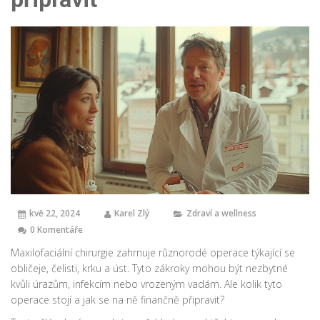
kvě 22, 2024
Karel Zlý
Zdraví a wellness
0 Komentáře
Maxilofaciální chirurgie zahrnuje různorodé operace týkající se
obličeje, čelisti, krku a úst. Tyto zákroky mohou být nezbytné
kvůli úrazům, infekcím nebo vrozeným vadám. Ale kolik tyto
operace stojí a jak se na ně finančně připravit?