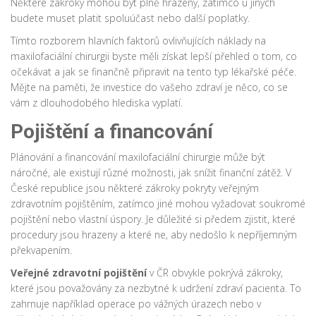
Některé zákroky mohou být plně hrazeny, zatímco u jiných
budete muset platit spoluúčast nebo další poplatky.
Tímto rozborem hlavních faktorů ovlivňujících náklady na
maxilofaciální chirurgii byste měli získat lepší přehled o tom, co
očekávat a jak se finančně připravit na tento typ lékařské péče.
Mějte na paměti, že investice do vašeho zdraví je něco, co se
vám z dlouhodobého hlediska vyplatí.
Pojištění a financování
Plánování a financování maxilofaciální chirurgie může být
náročné, ale existují různé možnosti, jak snížit finanční zátěž. V
České republice jsou některé zákroky pokryty veřejným
zdravotním pojištěním, zatímco jiné mohou vyžadovat soukromé
pojištění nebo vlastní úspory. Je důležité si předem zjistit, které
procedury jsou hrazeny a které ne, aby nedošlo k nepříjemným
překvapením.
Veřejné zdravotní pojištění
v ČR obvykle pokrývá zákroky,
které jsou považovány za nezbytné k udržení zdraví pacienta. To
zahrnuje například operace po vážných úrazech nebo v