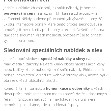
Jedním z efektivních způsobů, jak snížit náklady, je pomocí
porovnávání cen
mezi různými klinikami a zdravotnickými
zařízeními. Někdy budeme překvapeni, jak výrazně se ceny liší.
Existují internetové portály, které tento proces zjednodušují a
umožňují filtrovat kliniky podle ceny a recenzí. Nešetřete čas na
důkladné zkoumání všech možností, protože může to přinést
významnou úsporu.
Sledování speciálních nabídek a slev
Je také dobré sledovat
speciální nabídky a slevy
na
maxilofaciální zákroky. Některé kliniky občas nabízejí akční ceny
nebo balíčky, které mohou výrazně snížit náklady. Přihlaste se k
odběru newsletterů a sledujte webové stránky klinik, abyste byli v
obraze o všech aktuálních akcích.
Konečně, tahání za nitky a
komunikace s odborníky
o všech
dostupných možnostech vám mohou otevřít dveře k dostupným
řešením. Snižování nákladů na maxilofaciální chirurgii není
nemožné, pokud víme, kde a jak hledat úspory.