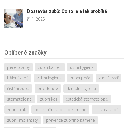
Dostavba zubů: Co to je a jak probíhá
říj 1, 2025
Oblíbené značky
péče o zuby
zubní kámen
ústní hygiena
bělení zubů
zubní hygiena
zubní péče
zubní lékař
čištění zubů
ortodoncie
dentální hygiena
stomatologie
zubní kaz
estetická stomatologie
zubní plak
odstranění zubního kamene
citlivost zubů
zubní implantáty
prevence zubního kamene