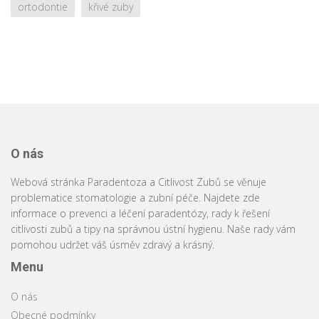
ortodontie
křivé zuby
O nás
Webová stránka Paradentoza a Citlivost Zubů se věnuje
problematice stomatologie a zubní péče. Najdete zde
informace o prevenci a léčení paradentózy, rady k řešení
citlivosti zubů a tipy na správnou ústní hygienu. Naše rady vám
pomohou udržet váš úsměv zdravý a krásný.
Menu
O nás
Obecné podmínky