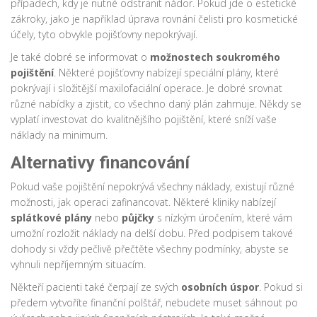
případech, kdy je nutné odstranit nádor. Pokud jde o estetické
zákroky, jako je například úprava rovnání čelisti pro kosmetické
účely, tyto obvykle pojišťovny nepokrývají.
Je také dobré se informovat o
možnostech soukromého
pojištění
. Některé pojišťovny nabízejí speciální plány, které
pokrývají i složitější maxilofaciální operace. Je dobré srovnat
různé nabídky a zjistit, co všechno daný plán zahrnuje. Někdy se
vyplatí investovat do kvalitnějšího pojištění, které sníží vaše
náklady na minimum.
Alternativy financování
Pokud vaše pojištění nepokrývá všechny náklady, existují různé
možnosti, jak operaci zafinancovat. Některé kliniky nabízejí
splátkové plány
nebo
půjčky
s nízkým úročením, které vám
umožní rozložit náklady na delší dobu. Před podpisem takové
dohody si vždy pečlivě přečtěte všechny podmínky, abyste se
vyhnuli nepříjemným situacím.
Někteří pacienti také čerpají ze svých
osobních úspor
. Pokud si
předem vytvoříte finanční polštář, nebudete muset sáhnout po