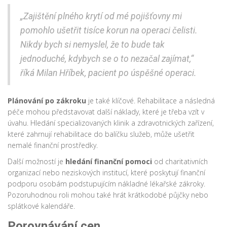
„Zajištění plného krytí od mé pojišťovny mi
pomohlo ušetřit tisíce korun na operaci čelisti.
Nikdy bych si nemyslel, že to bude tak
jednoduché, kdybych se o to nezačal zajímat,“
říká Milan Hříbek, pacient po úspěšné operaci.
Plánování po zákroku
je také klíčové. Rehabilitace a následná
péče mohou představovat další náklady, které je třeba vzít v
úvahu. Hledání specializovaných klinik a zdravotnických zařízení,
které zahrnují rehabilitace do balíčku služeb, může ušetřit
nemalé finanční prostředky.
Další možností je
hledání finanční pomoci
od charitativních
organizací nebo neziskových institucí, které poskytují finanční
podporu osobám podstupujícím nákladné lékařské zákroky.
Pozoruhodnou roli mohou také hrát krátkodobé půjčky nebo
splátkové kalendáře.
Porovnávání cen