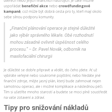
úvěrech nebo jiných finančních nástrojích. Je také možné
uspořádat
benefiční akce
nebo
crowdfundingové
kampaně
, což může být dobrá cesta pro ty, kteří mají okolo
sebe silnou podporu komunity.
„Finanční plánování operace je stejně důležité
jako výběr správného lékaře. Obě rozhodnutí
mohou zásadně ovlivnit úspěšnost celého
procesu.“ – Dr. Pavel Novák, odborník na
maxilofaciální chirurgii
Je důležité se dobře připravit a vědět, do čeho jdete. Ať už
vybíráte veřejné nebo soukromé pojištění, nebo hledáte jiné
finanční zdroje, mějte jasný plán, který bude zahrnovat nejen
samotnou operaci, ale i možné komplikace a následnou péči.
Tím si ušetříte mnoho starostí a budete se moci plně soustředit
na vaše zotavení a zdraví.
Tipy pro snižování nákladů