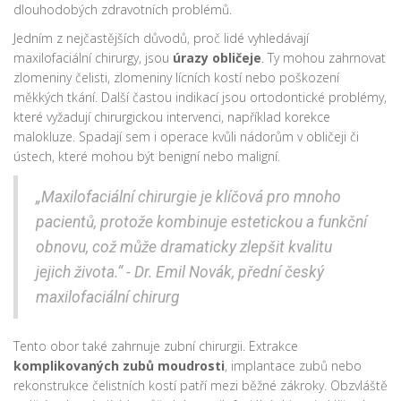
dlouhodobých zdravotních problémů.
Jedním z nejčastějších důvodů, proč lidé vyhledávají
maxilofaciální chirurgy, jsou
úrazy obličeje
. Ty mohou zahrnovat
zlomeniny čelisti, zlomeniny lícních kostí nebo poškození
měkkých tkání. Další častou indikací jsou ortodontické problémy,
které vyžadují chirurgickou intervenci, například korekce
malokluze. Spadají sem i operace kvůli nádorům v obličeji či
ústech, které mohou být benigní nebo maligní.
„Maxilofaciální chirurgie je klíčová pro mnoho
pacientů, protože kombinuje estetickou a funkční
obnovu, což může dramaticky zlepšit kvalitu
jejich života.“ - Dr. Emil Novák, přední český
maxilofaciální chirurg
Tento obor také zahrnuje zubní chirurgii. Extrakce
komplikovaných zubů moudrosti
, implantace zubů nebo
rekonstrukce čelistních kostí patří mezi běžné zákroky. Obzvláště