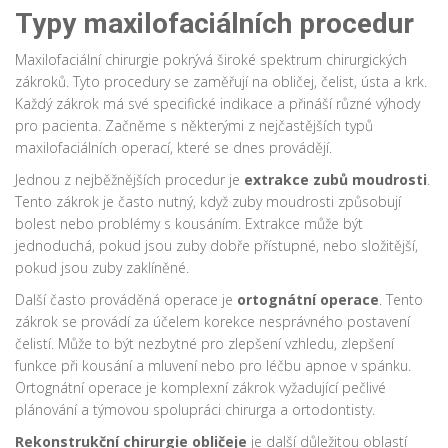
Typy maxilofaciálních procedur
Maxilofaciální chirurgie pokrývá široké spektrum chirurgických
zákroků. Tyto procedury se zaměřují na obličej, čelist, ústa a krk.
Každý zákrok má své specifické indikace a přináší různé výhody
pro pacienta. Začněme s některými z nejčastějších typů
maxilofaciálních operací, které se dnes provádějí.
Jednou z nejběžnějších procedur je
extrakce zubů moudrosti
.
Tento zákrok je často nutný, když zuby moudrosti způsobují
bolest nebo problémy s kousáním. Extrakce může být
jednoduchá, pokud jsou zuby dobře přístupné, nebo složitější,
pokud jsou zuby zaklíněné.
Další často prováděná operace je
ortognátní operace
. Tento
zákrok se provádí za účelem korekce nesprávného postavení
čelistí. Může to být nezbytné pro zlepšení vzhledu, zlepšení
funkce při kousání a mluvení nebo pro léčbu apnoe v spánku.
Ortognátní operace je komplexní zákrok vyžadující pečlivé
plánování a týmovou spolupráci chirurga a ortodontisty.
Rekonstrukční chirurgie obličeje
je další důležitou oblastí