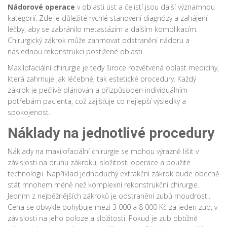
Nádorové operace
v oblasti úst a čelistí jsou další významnou
kategorií. Zde je důležité rychlé stanovení diagnózy a zahájení
léčby, aby se zabránilo metastázím a dalším komplikacím.
Chirurgický zákrok může zahrnovat odstranění nádoru a
následnou rekonstrukci postižené oblasti.
Maxilofaciální chirurgie je tedy široce rozvětvená oblast medicíny,
která zahrnuje jak léčebné, tak estetické procedury. Každý
zákrok je pečlivě plánován a přizpůsoben individuálním
potřebám pacienta, což zajišťuje co nejlepší výsledky a
spokojenost.
Náklady na jednotlivé procedury
Náklady na maxilofaciální chirurgie se mohou výrazně lišit v
závislosti na druhu zákroku, složitosti operace a použité
technologii. Například jednoduchý extrakční zákrok bude obecně
stát mnohem méně než komplexní rekonstrukční chirurgie.
Jedním z nejběžnějších zákroků je odstranění zubů moudrosti.
Cena se obvykle pohybuje mezi 3 000 a 8 000 Kč za jeden zub, v
závislosti na jeho poloze a složitosti. Pokud je zub obtížně