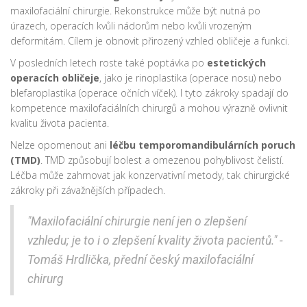
maxilofaciální chirurgie. Rekonstrukce může být nutná po
úrazech, operacích kvůli nádorům nebo kvůli vrozeným
deformitám. Cílem je obnovit přirozený vzhled obličeje a funkci.
V posledních letech roste také poptávka po
estetických
operacích obličeje
, jako je rinoplastika (operace nosu) nebo
blefaroplastika (operace očních víček). I tyto zákroky spadají do
kompetence maxilofaciálních chirurgů a mohou výrazně ovlivnit
kvalitu života pacienta.
Nelze opomenout ani
léčbu temporomandibulárních poruch
(TMD)
. TMD způsobují bolest a omezenou pohyblivost čelistí.
Léčba může zahrnovat jak konzervativní metody, tak chirurgické
zákroky při závažnějších případech.
"Maxilofaciální chirurgie není jen o zlepšení
vzhledu; je to i o zlepšení kvality života pacientů." -
Tomáš Hrdlička, přední český maxilofaciální
chirurg