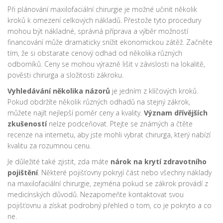
Při plánování maxilofaciální chirurgie je možné učinit několik
kroků k omezení celkových nákladů. Přestože tyto procedury
mohou být nákladné, správná příprava a výběr možností
financování může dramaticky snížit ekonomickou zátěž. Začněte
tím, že si obstarate cenový odhad od několika různých
odborníků. Ceny se mohou výrazně lišit v závislosti na lokalitě,
pověsti chirurga a složitosti zákroku.
Vyhledávání několika názorů
je jedním z klíčových kroků.
Pokud obdržíte několik různých odhadů na stejný zákrok,
můžete najít nejlepší poměr ceny a kvality.
Význam dřívějších
zkušeností
nelze podceňovat. Ptejte se známých a čtěte
recenze na internetu, aby jste mohli vybrat chirurga, který nabízí
kvalitu za rozumnou cenu.
Je důležité také zjistit, zda máte
nárok na krytí zdravotního
pojištění
. Některé pojišťovny pokryjí část nebo všechny náklady
na maxilofaciální chirurgie, zejména pokud se zákrok provádí z
medicínských důvodů. Nezapomeňte kontaktovat svou
pojišťovnu a získat podrobný přehled o tom, co je pokryto a co
ne.