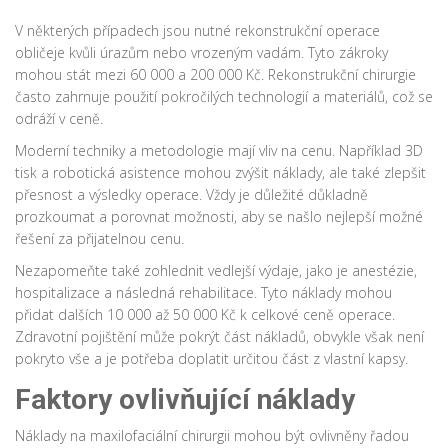
V některých případech jsou nutné rekonstrukční operace
obličeje kvůli úrazům nebo vrozeným vadám. Tyto zákroky
mohou stát mezi 60 000 a 200 000 Kč. Rekonstrukční chirurgie
často zahrnuje použití pokročilých technologií a materiálů, což se
odráží v ceně.
Moderní techniky a metodologie mají vliv na cenu. Například 3D
tisk a robotická asistence mohou zvýšit náklady, ale také zlepšit
přesnost a výsledky operace. Vždy je důležité důkladně
prozkoumat a porovnat možnosti, aby se našlo nejlepší možné
řešení za přijatelnou cenu.
Nezapomeňte také zohlednit vedlejší výdaje, jako je anestézie,
hospitalizace a následná rehabilitace. Tyto náklady mohou
přidat dalších 10 000 až 50 000 Kč k celkové ceně operace.
Zdravotní pojištění může pokrýt část nákladů, obvykle však není
pokryto vše a je potřeba doplatit určitou část z vlastní kapsy.
Faktory ovlivňující náklady
Náklady na maxilofaciální chirurgii mohou být ovlivněny řadou