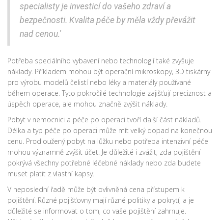
specialisty je investicí do vašeho zdraví a
bezpečnosti. Kvalita péče by měla vždy převážit
nad cenou.'
Potřeba speciálního vybavení nebo technologií také zvyšuje
náklady. Příkladem mohou být operační mikroskopy, 3D tiskárny
pro výrobu modelů čelistí nebo léky a materiály používané
během operace. Tyto pokročilé technologie zajišťují preciznost a
úspěch operace, ale mohou značně zvýšit náklady.
Pobyt v nemocnici a péče po operaci tvoří další část nákladů.
Délka a typ péče po operaci může mít velký dopad na konečnou
cenu. Prodloužený pobyt na lůžku nebo potřeba intenzivní péče
mohou významně zvýšit účet. Je důležité i zvážit, zda pojištění
pokrývá všechny potřebné léčebné náklady nebo zda budete
muset platit z vlastní kapsy.
V neposlední řadě může být ovlivněná cena přístupem k
pojištění. Různé pojišťovny mají různé politiky a pokrytí, a je
důležité se informovat o tom, co vaše pojištění zahrnuje.