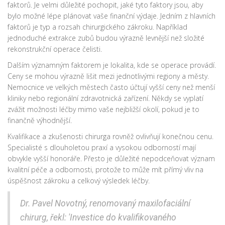
faktorů. Je velmi důležité pochopit, jaké tyto faktory jsou, aby
bylo možné lépe plánovat vaše finanční výdaje. Jedním z hlavních
faktorů je typ a rozsah chirurgického zákroku. Například
jednoduché extrakce zubů budou výrazně levnější než složité
rekonstrukční operace čelisti.
Dalším významným faktorem je lokalita, kde se operace provádí.
Ceny se mohou výrazně lišit mezi jednotlivými regiony a městy.
Nemocnice ve velkých městech často účtují vyšší ceny než menší
kliniky nebo regionální zdravotnická zařízení. Někdy se vyplatí
zvážit možnosti léčby mimo vaše nejbližší okolí, pokud je to
finančně výhodnější.
Kvalifikace a zkušenosti chirurga rovněž ovlivňují konečnou cenu.
Specialisté s dlouholetou praxí a vysokou odborností mají
obvykle vyšší honoráře. Přesto je důležité nepodceňovat význam
kvalitní péče a odbornosti, protože to může mít přímý vliv na
úspěšnost zákroku a celkový výsledek léčby.
Dr. Pavel Novotný, renomovaný maxilofaciální
chirurg, řekl: 'Investice do kvalifikovaného