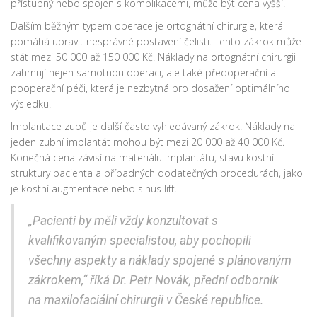
přístupný nebo spojen s komplikacemi, může být cena vyšší.
Dalším běžným typem operace je ortognátní chirurgie, která
pomáhá upravit nesprávné postavení čelisti. Tento zákrok může
stát mezi 50 000 až 150 000 Kč. Náklady na ortognátní chirurgii
zahrnují nejen samotnou operaci, ale také předoperační a
pooperační péči, která je nezbytná pro dosažení optimálního
výsledku.
Implantace zubů je další často vyhledávaný zákrok. Náklady na
jeden zubní implantát mohou být mezi 20 000 až 40 000 Kč.
Konečná cena závisí na materiálu implantátu, stavu kostní
struktury pacienta a případných dodatečných procedurách, jako
je kostní augmentace nebo sinus lift.
„Pacienti by měli vždy konzultovat s
kvalifikovaným specialistou, aby pochopili
všechny aspekty a náklady spojené s plánovaným
zákrokem,“ říká Dr. Petr Novák, přední odborník
na maxilofaciální chirurgii v České republice.