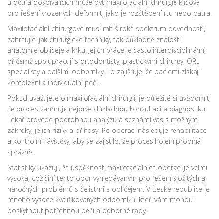
u dětí a dospívajících může být maxilofaciální chirurgie klíčová
pro řešení vrozených deformit, jako je rozštěpení rtu nebo patra.
Maxilofaciální chirurgové musí mít široké spektrum dovedností,
zahrnující jak chirurgické techniky, tak důkladné znalosti
anatomie obličeje a krku. Jejich práce je často interdisciplinární,
přičemž spolupracují s ortodontisty, plastickými chirurgy, ORL
specialisty a dalšími odborníky. To zajišťuje, že pacienti získají
komplexní a individuální péči.
Pokud uvažujete o maxilofaciální chirurgii, je důležité si uvědomit,
že proces zahrnuje nejprve důkladnou konzultaci a diagnostiku.
Lékař provede podrobnou analýzu a seznámí vás s možnými
zákroky, jejich riziky a přínosy. Po operaci následuje rehabilitace
a kontrolní návštěvy, aby se zajistilo, že proces hojení probíhá
správně.
Statistiky ukazují, že úspěšnost maxilofaciálních operací je velmi
vysoká, což činí tento obor vyhledávaným pro řešení složitých a
náročných problémů s čelistmi a obličejem. V České republice je
mnoho vysoce kvalifikovaných odborníků, kteří vám mohou
poskytnout potřebnou péči a odborné rady.