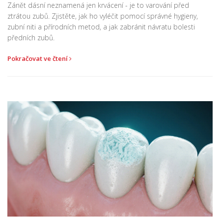
Zánět dásní neznamená jen krvácení - je to varování před
ztrátou zubů. Zjistěte, jak ho vyléčit pomocí správné hygieny,
zubní niti a přírodních metod, a jak zabránit návratu bolesti
předních zubů.
Pokračovat ve čtení