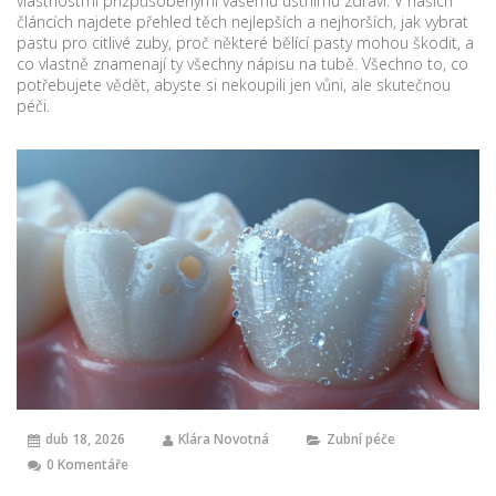
vlastnostmi přizpůsobenými vašemu ústnímu zdraví. V našich
článcích najdete přehled těch nejlepších a nejhorších, jak vybrat
pastu pro citlivé zuby, proč některé bělící pasty mohou škodit, a
co vlastně znamenají ty všechny nápisu na tubě. Všechno to, co
potřebujete vědět, abyste si nekoupili jen vůni, ale skutečnou
péči.
dub 18, 2026
Klára Novotná
Zubní péče
0 Komentáře