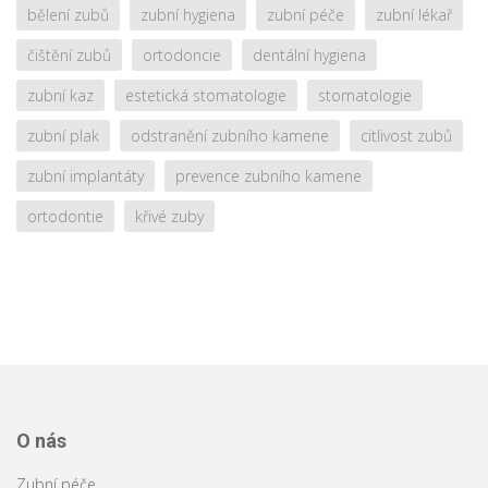
bělení zubů
zubní hygiena
zubní péče
zubní lékař
čištění zubů
ortodoncie
dentální hygiena
zubní kaz
estetická stomatologie
stomatologie
zubní plak
odstranění zubního kamene
citlivost zubů
zubní implantáty
prevence zubního kamene
ortodontie
křivé zuby
O nás
Zubní péče