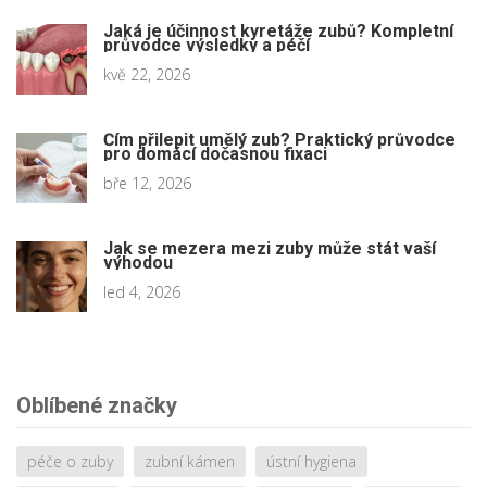
Jaká je účinnost kyretáže zubů? Kompletní
průvodce výsledky a péčí
kvě 22, 2026
Čím přilepit umělý zub? Praktický průvodce
pro domácí dočasnou fixaci
bře 12, 2026
Jak se mezera mezi zuby může stát vaší
výhodou
led 4, 2026
Oblíbené značky
péče o zuby
zubní kámen
ústní hygiena