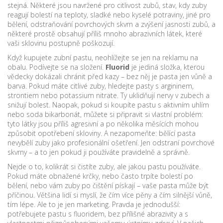
stejná. Některé jsou navržené pro
citlivost zubů
,
stav, kdy zuby
reagují bolestí na teploty, sladké nebo kyselé potraviny
, jiné pro
bělení
,
odstraňování povrchových skvrn a zvýšení jasnosti zubů
, a
některé prostě obsahují příliš mnoho abrazivních látek, které
vaši sklovinu postupně poškozují.
Když kupujete zubní pastu, neohlížejte se jen na reklamu na
obalu. Podívejte se na složení.
Fluorid
je jediná složka, kterou
vědecky dokázali chránit před kazy – bez něj je pasta jen vůně a
barva. Pokud máte citlivé zuby, hledejte pasty s argininem,
strontiem nebo potassium nitrate. Ty uklidňují nervy v zubech a
snižují bolest. Naopak, pokud si koupíte pastu s aktivním uhlím
nebo soda bikarbonát, můžete si připravit si vlastní problém:
tyto látky jsou příliš agresivní a po několika měsících mohou
způsobit opotřebení skloviny. A nezapomeňte: bělící pasta
nevybělí zuby jako profesionální ošetření. Jen odstraní povrchové
skvrny – a to jen pokud ji používáte pravidelně a správně.
Nejde o to, kolikrát si čistíte zuby, ale jakou pastu používáte.
Pokud máte obnažené krčky, nebo často trpíte bolestí po
bělení, nebo vám zuby po čištění pískají – vaše pasta může být
příčinou. Většina lidí si myslí, že čím více pěny a čím silnější vůně,
tím lépe. Ale to je jen marketing. Pravda je jednodušší:
potřebujete pastu s fluoridem, bez přílišné abrazivity a s